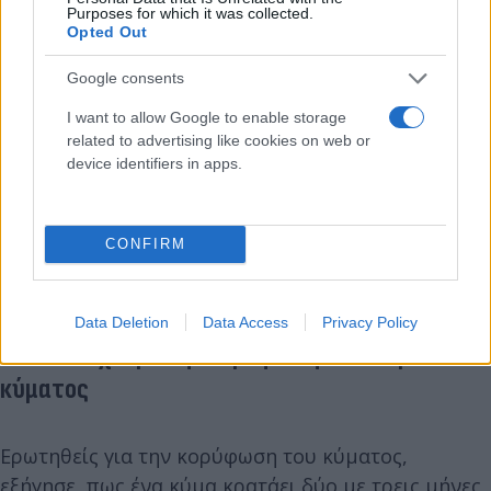
Purposes for which it was collected.
Opted Out
Google consents
I want to allow Google to enable storage
related to advertising like cookies on web or
device identifiers in apps.
Ο κ. Βατόπουλος πρόσθεσε πως όσο υπάρχει
αριθμός ανθρώπων που είναι ευάλωτοι στον ιό και
CONFIRM
όσο έχουμε ανεμβολίαστους, τόσο τα κρούσματα
αυξάνονται.
Data Deletion
Data Access
Privacy Policy
Πότε θα έχουμε την κορύφωση του τωρινού
κύματος
Ερωτηθείς για την κορύφωση του κύματος,
εξήγησε, πως ένα κύμα κρατάει δύο με τρεις μήνες