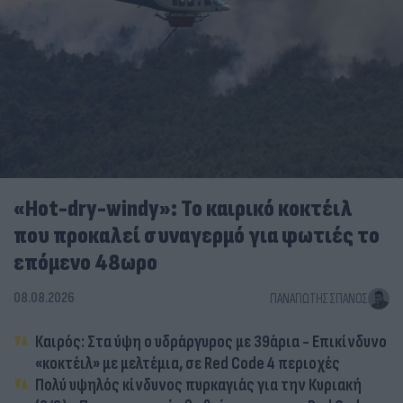
«Hot-dry-windy»: Το καιρικό κοκτέιλ
που προκαλεί συναγερμό για φωτιές το
επόμενο 48ωρο
08.08.2026
ΠΑΝΑΓΙΏΤΗΣ ΣΠΑΝΌΣ
Καιρός: Στα ύψη ο υδράργυρος με 39άρια - Επικίνδυνο
«κοκτέιλ» με μελτέμια, σε Red Code 4 περιοχές
Πολύ υψηλός κίνδυνος πυρκαγιάς για την Κυριακή