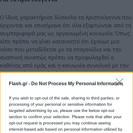
Ο ίδιος χαρακτήρισε δύσκολα τα Χριστούγεννα που
έρχονται και επισήμανε ότι όλα εξαρτώνται από τη
συμπεριφορά μας ως οργανωμένη κοινωνία. Όπως
είπε πρέπει να γίνει κατανοητό ότι έχουμε μια
νόσο που μεταδίδεται με τα σταγονίδια και την
αναπνοή συνεπώς πρέπει να προφυλαχθεί ο
καθένας από εμάς και η κοινωνία συνολικά με την
εφαρμογή των τριών όπλων που έχουμε: τον
εμβολιασμό, τις μάσκες και τα μέτρα ατομικής
Flash.gr -
Do Not Process My Personal Information
προστασίας, τα τεστ που πρέπει να γίνονται για να
εντοπίζονται τα κρούσματα και οι φορείς.
If you wish to opt-out of the sale, sharing to third parties, or
processing of your personal or sensitive information for
targeted advertising by us, please use the below opt-out
section to confirm your selection. Please note that after your
opt-out request is processed you may continue seeing
interest-based ads based on personal information utilized by