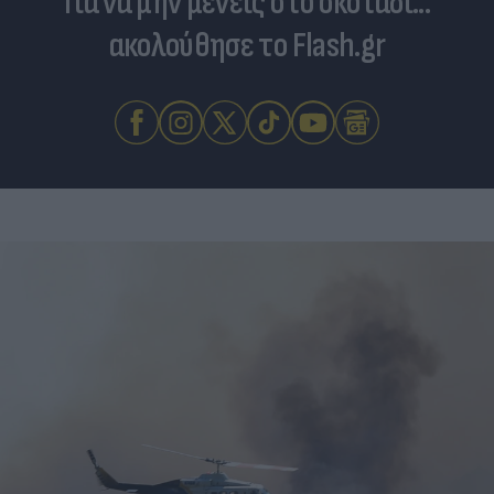
Για να μην μένεις στο σκοτάδι...
ακολούθησε το Flash.gr