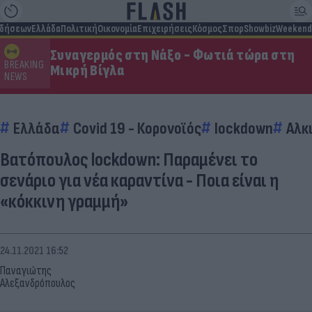
ιδήσεων
Ελλάδα
Πολιτική
Οικονομία
Επιχειρήσεις
Κόσμος
Σπορ
Showbiz
Weekend
Συναγερμός στη Νάξο - Φωτιά τώρα στη
BREAKING
Μικρή Βίγλα
NEWS
Ελλάδα
Covid 19 - Κορονοϊός
lockdown
Αλκ
Βατόπουλος lockdown: Παραμένει το
σενάριο για νέα καραντίνα - Ποια είναι η
«κόκκινη γραμμή»
24.11.2021 16:52
Παναγιώτης
Αλεξανδρόπουλος