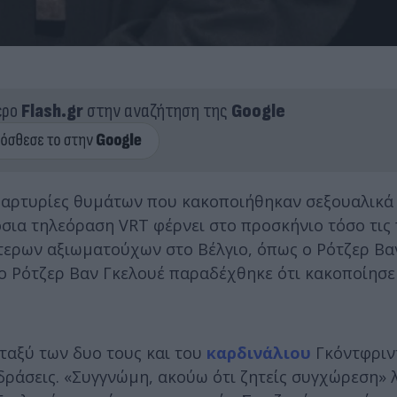
ερο
Flash.gr
στην αναζήτηση της
Google
μαρτυρίες θυμάτων που κακοποιήθηκαν σεξουαλικ
ια τηλεόραση VRT φέρνει στο προσκήνιο τόσο τις
τερων αξιωματούχων στο Βέλγιο, όπως ο Ρότζερ Βαν
 ο Ρότζερ Βαν Γκελουέ παραδέχθηκε ότι κακοποίησε
ταξύ των δυο τους και του
καρδινάλιου
Γκόντφριντ
δράσεις. «Συγγνώμη, ακούω ότι ζητείς συγχώρεση» λ