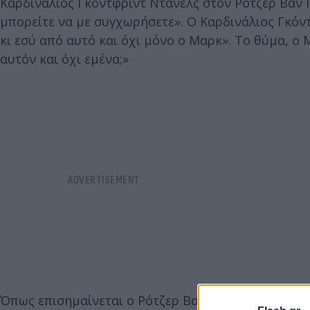
Καρδινάλιος Γκόντφριντ Ντάνελς στον Ρότζερ Βαν Γ
μπορείτε να με συγχωρήσετε». Ο Καρδινάλιος Γκόν
κι εσύ από αυτό και όχι μόνο ο Μαρκ». Το θύμα, ο 
αυτόν και όχι εμένα;»
Όπως επισημαίνεται ο Ρότζερ Βαν Γκελουέ δεν τιμω