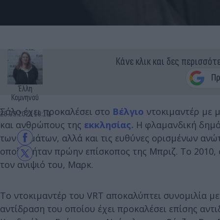
Κάνε κλικ και δες περισσότ
Έλλη
Κομνηνού
Σάλο έχει προκαλέσει στο
Βέλγιο
ντοκιμαντέρ με 
28.09.2023 10:10
και ανθρώπους της
εκκλησίας.
Η φλαμανδική δημόσ
των θυμάτων, αλλά και τις ευθύνες ορισμένων ανώ
οποίος ήταν πρώην επίσκοπος της Μπριζ. Το 2010,
τον ανιψιό του, Μαρκ.
Το ντοκιμαντέρ του VRT αποκαλύπτει συνομιλία με
αντίδραση του οποίου έχει προκαλέσει επίσης αντι