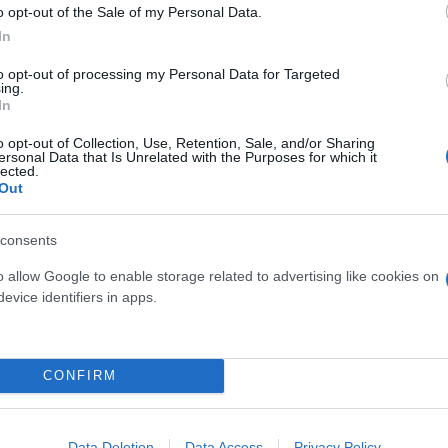
o opt-out of the Sale of my Personal Data.
In
to opt-out of processing my Personal Data for Targeted
ing.
In
υπουργός του Βελγίου Αλεξάντερ Ντε Κρόο και ο υπ
τηθούν με εκπροσώπους θυμάτων
σεξουαλικής κα
o opt-out of Collection, Use, Retention, Sale, and/or Sharing
ersonal Data that Is Unrelated with the Purposes for which it
ο Αμβέρσας Γιόχαν Μπόνι.
lected.
Out
ερο
Flash.gr
στην αναζήτηση της
Google
consents
o allow Google to enable storage related to advertising like cookies on
evice identifiers in apps.
CONFIRM
Data Deletion
Data Access
Privacy Policy