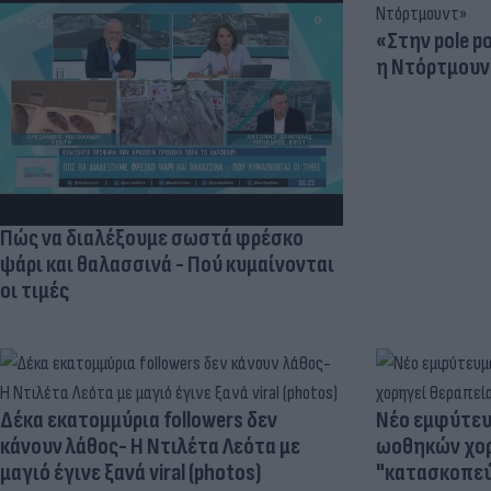
«Στην pole p
η Ντόρτμουν
Πώς να διαλέξουμε σωστά φρέσκο
ψάρι και θαλασσινά - Πού κυμαίνονται
οι τιμές
Δέκα εκατομμύρια followers δεν
Νέο εμφύτευμ
κάνουν λάθος- Η Ντιλέτα Λεότα με
ωοθηκών χορ
μαγιό έγινε ξανά viral (photos)
"κατασκοπεύ