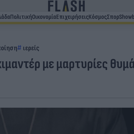
λάδα
Πολιτική
Οικονομία
Επιχειρήσεις
Κόσμος
Σπορ
Showb
ποίηση
ιερείς
οκιμαντέρ με μαρτυρίες θυ