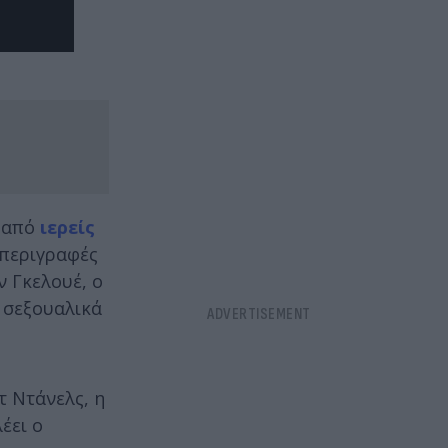
ά από
ιερείς
 περιγραφές
 Γκελουέ, ο
 σεξουαλικά
 Ντάνελς, η
έει ο