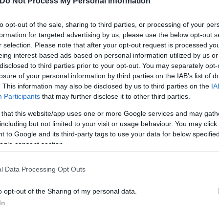
Do Not Process My Personal Information
οκιμαντέρ, η διάσκεψη των επισκόπων του ζήτησε ν
to opt-out of the sale, sharing to third parties, or processing of your per
formation for targeted advertising by us, please use the below opt-out s
r selection. Please note that after your opt-out request is processed y
ροχωρήσει σε συγκεκριμένες ενέργειες χωρίς αποτέ
eing interest-based ads based on personal information utilized by us or
γεγραμμένα, υπενθυμίζει ο Τόμμι Σολτέ εκπρόσωπο
disclosed to third parties prior to your opt-out. You may separately opt-
παραίτητο ο Ρότζερ Βαν Γκελουέ να μην είναι πλέο
losure of your personal information by third parties on the IAB’s list of
. This information may also be disclosed by us to third parties on the
IA
ιοψηφία των πολιτικών κομμάτων ζητεί τη σύσταση ε
Participants
that may further disclose it to other third parties.
 that this website/app uses one or more Google services and may gath
including but not limited to your visit or usage behaviour. You may click 
 to Google and its third-party tags to use your data for below specifi
ogle consent section.
l Data Processing Opt Outs
o opt-out of the Sharing of my personal data.
In