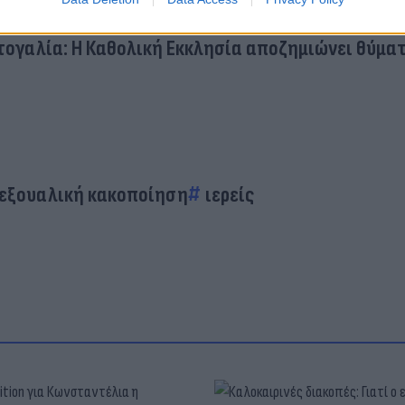
θολική Εκκλησία: Αποζημιώνει τα κακοποιημένα 
ογαλία: Η Καθολική Εκκλησία αποζημιώνει θύμα
εξουαλική κακοποίηση
ιερείς