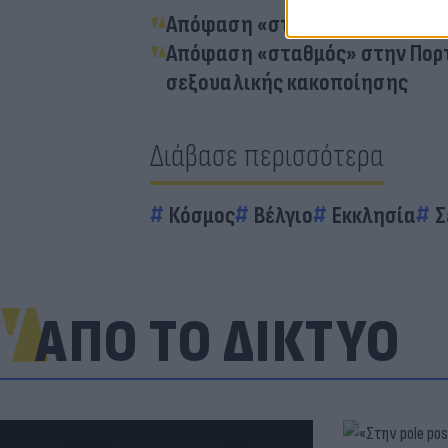
Απόφαση «σταθμός» για την Κα
Απόφαση «σταθμός» στην Πορτ
σεξουαλικής κακοποίησης
Διάβασε περισσότερα
Κόσμος
Βέλγιο
Εκκλησία
Σ
ΑΠΟ ΤΟ ΔΙΚΤΥΟ