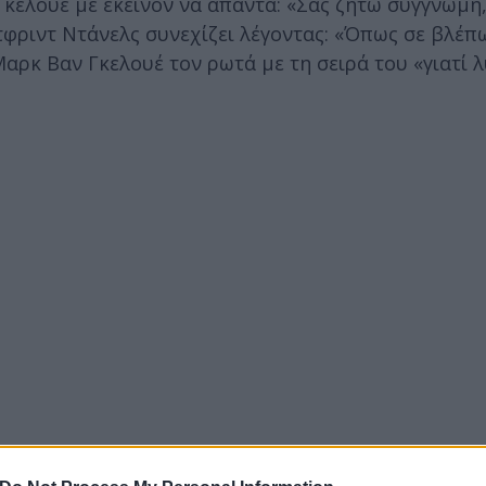
κελουέ με εκείνον να απαντά: «Σας ζητώ συγγνώμη,
τφριντ Ντάνελς συνεχίζει λέγοντας: «Όπως σε βλέπ
Μαρκ Βαν Γκελουέ τον ρωτά με τη σειρά του «γιατί 
ρήθηκε ποτέ από το Βατικανό. Σήμερα διατηρεί τον