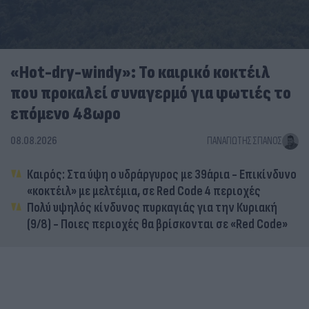
«Hot-dry-windy»: Το καιρικό κοκτέιλ
που προκαλεί συναγερμό για φωτιές το
επόμενο 48ωρο
08.08.2026
ΠΑΝΑΓΙΏΤΗΣ ΣΠΑΝΌΣ
Καιρός: Στα ύψη ο υδράργυρος με 39άρια - Επικίνδυνο
«κοκτέιλ» με μελτέμια, σε Red Code 4 περιοχές
Πολύ υψηλός κίνδυνος πυρκαγιάς για την Κυριακή
(9/8) - Ποιες περιοχές θα βρίσκονται σε «Red Code»