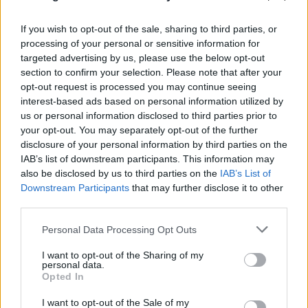
08.08.2026
ΠΑΝΑΓΙΏΤΗΣ ΣΠΑΝΌΣ
If you wish to opt-out of the sale, sharing to third parties, or
processing of your personal or sensitive information for
targeted advertising by us, please use the below opt-out
section to confirm your selection. Please note that after your
opt-out request is processed you may continue seeing
interest-based ads based on personal information utilized by
us or personal information disclosed to third parties prior to
your opt-out. You may separately opt-out of the further
disclosure of your personal information by third parties on the
IAB’s list of downstream participants. This information may
also be disclosed by us to third parties on the
IAB’s List of
Downstream Participants
that may further disclose it to other
third parties.
Please note that this website/app uses one or more Google
Personal Data Processing Opt Outs
services and may gather and store information including but
not limited to your visit or usage behaviour. You may click to
I want to opt-out of the Sharing of my
personal data.
grant or deny consent to Google and its third-party tags to
Opted In
use your data for below specified purposes in below Google
consent section.
I want to opt-out of the Sale of my