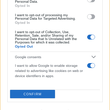
Personal Data.
Opted In
I want to opt-out of processing my
Personal Data for Targeted Advertising.
Opted In
«Νονός της AI» προειδοποιεί: Σε λίγο δεν θα
μπορούμε να «ξεπεράσουμε» νοητικά την
I want to opt-out of Collection, Use,
Retention, Sale, and/or Sharing of my
Τεχνητή Νοημοσύνη
Personal Data that Is Unrelated with the
Purposes for which it was collected.
Opted Out
08.08.2026
ΧΡΙΣΤΌΔΟΥΛΟΣ ΣΚΟΎΝΤΑΣ
Google consents
I want to allow Google to enable storage
related to advertising like cookies on web or
device identifiers in apps.
CONFIRM