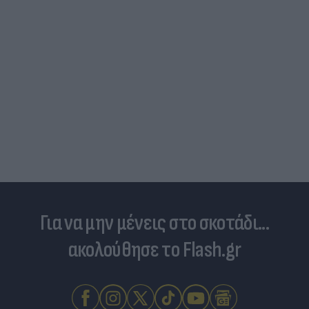
Είδος... πολυτελείας τα κρεατικά: Στα ύψη οι
τιμές στο μοσχάρι - Φόβοι για νέο «ράλι»
ανατιμήσεων
Για να μην μένεις στο σκοτάδι...
ακολούθησε το Flash.gr