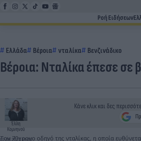
Ροή Ειδήσεων
Ελ
Ελλάδα
Βέροια
νταλίκα
Βενζινάδικο
Βέροια: Νταλίκα έπεσε σε β
Κάνε κλικ και δες περισσότ
Έλλη
Κομνηνού
Τον 70χρονο οδηγό της νταλίκας, η οποία ευθύνετ
02.08.2022 11:03