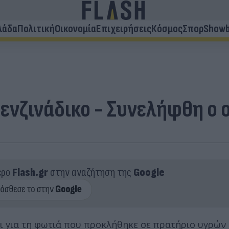
λάδα
Πολιτική
Οικονομία
Επιχειρήσεις
Κόσμος
Σπορ
Showb
ενζινάδικο - Συνελήφθη ο ο
ερο
Flash.gr
στην αναζήτηση της
Google
αι για τη φωτιά που προκλήθηκε σε πρατήριο υγρών