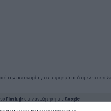
πό την αστυνομία για εμπρησμό από αμέλεια και δ
ερο
Flash.gr
στην αναζήτηση της
Google