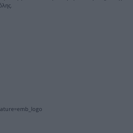
όλης.
eature=emb_logo