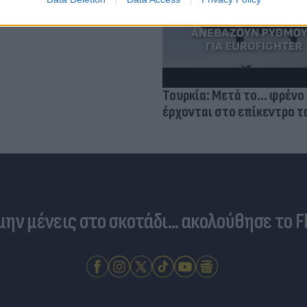
σμού μας
Τουρκία: Μετά το... φρένο 
έρχονται στο επίκεντρο τα
 μην μένεις στο σκοτάδι... ακολούθησε το F