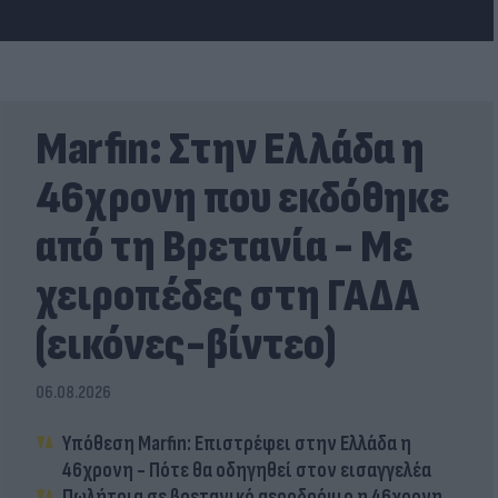
Marfin: Στην Ελλάδα η
46χρονη που εκδόθηκε
από τη Βρετανία - Με
χειροπέδες στη ΓΑΔΑ
(εικόνες-βίντεο)
06.08.2026
Υπόθεση Marfin: Επιστρέφει στην Ελλάδα η
46χρονη - Πότε θα οδηγηθεί στον εισαγγελέα
Πωλήτρια σε βρετανικό αεροδρόμιο η 46χρονη