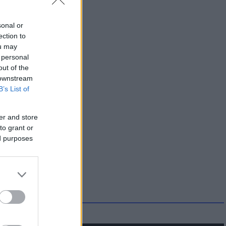
sonal or
ection to
ou may
 personal
out of the
 downstream
B’s List of
er and store
to grant or
ed purposes