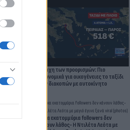
μμονή με το
 πρόβλημα
Η μάχη των προορισμών: Πιο
οικονομικά για οικογένειες το ταξίδι
των διακοπών με αυτοκίνητο
Δέκα εκατομμύρια followers δεν
κάνουν λάθος- Η Ντιλέτα Λεότα με