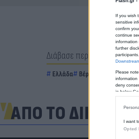
Flash.gr -
If you wish 
sensitive in
confirm you
continue se
information 
further disc
Διάβασε περισσότερα
participants
Downstream 
Please note
Ελλάδα
Βέροια
νταλίκα
Βε
information 
deny consent
in below Go
ΑΠΟ ΤΟ ΔΙΚΤΥΟ
Persona
I want t
Opted 