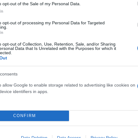
o opt-out of the Sale of my Personal Data.
In
Skin dysmorphia: Όταν η ε
to opt-out of processing my Personal Data for Targeted
«τέλειο» δέρμα αποτελεί
ός στην παρουσίαση του
ing.
ψυχικής υγείας
In
άδες κόσμου στο γήπεδο
σπόρ (video)
o opt-out of Collection, Use, Retention, Sale, and/or Sharing
ersonal Data that Is Unrelated with the Purposes for which it
lected.
Out
consents
o allow Google to enable storage related to advertising like cookies on
evice identifiers in apps.
CONFIRM
ίρνουμε το χαμένο βάρος;
βιολογικού
Data Deletion
Data Access
Privacy Policy