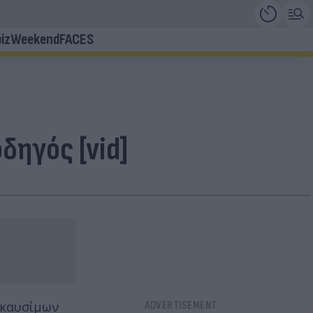
iz
Weekend
FACES
δηγός [vid]
 καυσίμων