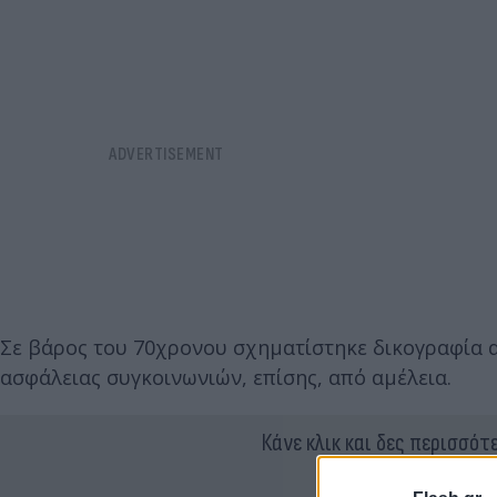
Σε βάρος του 70χρονου σχηματίστηκε δικογραφία α
ασφάλειας συγκοινωνιών, επίσης, από αμέλεια.
Κάνε κλικ και δες περισσότ