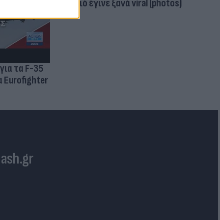
μαγιό έγινε ξανά viral (photos)
για τα F-35
 Eurofighter
lash.gr