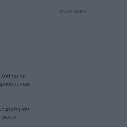
 λύθηκε το
παρασύροντας
αναφέρθηκαν
 φωτιά.