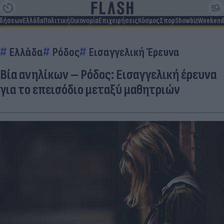
ιδήσεων
Ελλάδα
Πολιτική
Οικονομία
Επιχειρήσεις
Κόσμος
Σπορ
Showbiz
Weekend
Ελλάδα
Ρόδος
Εισαγγελική Έρευνα
Βία ανηλίκων – Ρόδος: Εισαγγελική έρευνα
για το επεισόδιο μεταξύ μαθητριών