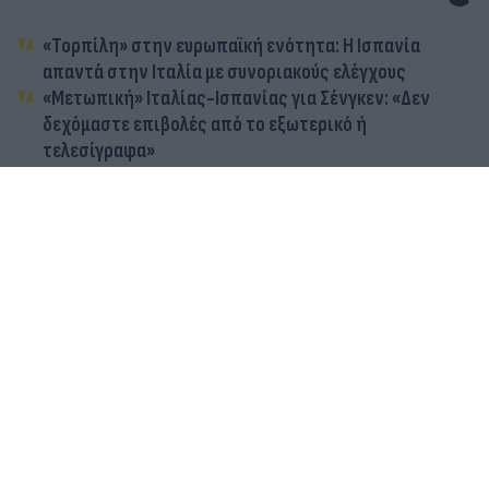
«Τορπίλη» στην ευρωπαϊκή ενότητα: Η Ισπανία
απαντά στην Ιταλία με συνοριακούς ελέγχους
«Μετωπική» Ιταλίας-Ισπανίας για Σένγκεν: «Δεν
δεχόμαστε επιβολές από το εξωτερικό ή
τελεσίγραφα»