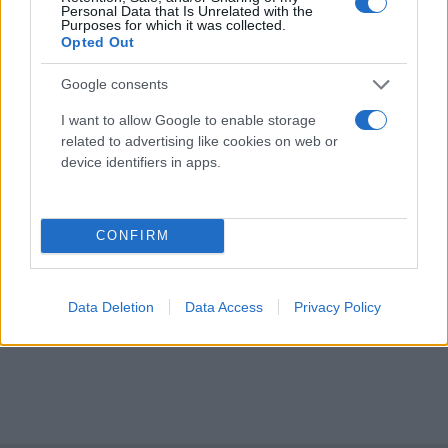
πρόσωπο και στο κεφάλι, σημειώθηκε το απόγευμα
Personal Data that Is Unrelated with the
Purposes for which it was collected.
της 15ης Σεπτεμβρίου 2023, εκτός του σχολικού
Opted Out
συγκροτήματος όπου φοιτούσαν και οι τρεις
ανήλικες μαθήτριες και συγκεκριμένα σε εκδήλωση
Google consents
ελληνικής βραδιάς που είχε διοργανωθεί.
I want to allow Google to enable storage
related to advertising like cookies on web or
device identifiers in apps.
CONFIRM
Data Deletion
Data Access
Privacy Policy