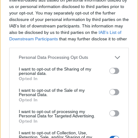
us or personal information disclosed to third parties prior to
your opt-out. You may separately opt-out of the further
disclosure of your personal information by third parties on the
IAB’s list of downstream participants. This information may
also be disclosed by us to third parties on the
IAB’s List of
Downstream Participants
that may further disclose it to other
third parties.
Please note that this website/app uses one or more Google
Personal Data Processing Opt Outs
services and may gather and store information including but
not limited to your visit or usage behaviour. You may click to
I want to opt-out of the Sharing of my
personal data.
grant or deny consent to Google and its third-party tags to
Opted In
use your data for below specified purposes in below Google
consent section.
I want to opt-out of the Sale of my
Personal Data.
Opted In
I want to opt-out of processing my
Personal Data for Targeted Advertising.
Opted In
Η άγρια συμπλοκή με γροθιές και κλωτσιές στο
I want to opt-out of Collection, Use,
Retention, Sale, and/or Sharing of my