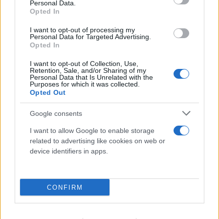
Personal Data.
Opted In
I want to opt-out of processing my
Personal Data for Targeted Advertising.
Opted In
I want to opt-out of Collection, Use,
Retention, Sale, and/or Sharing of my
Personal Data that Is Unrelated with the
Purposes for which it was collected.
Opted Out
Google consents
Μήλος: «Πάρκαρε» ελικόπτερο στο
I want to allow Google to enable storage
Σαρακήνικο και πήγε για μπάνιο με την
related to advertising like cookies on web or
device identifiers in apps.
παρέα του
09.08.2026
CONFIRM