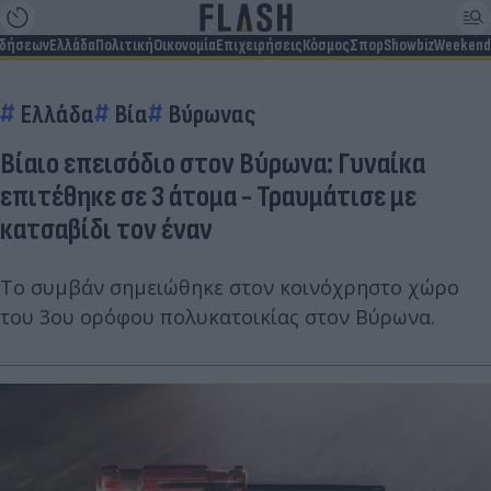
ιδήσεων
Ελλάδα
Πολιτική
Οικονομία
Επιχειρήσεις
Κόσμος
Σπορ
Showbiz
Weekend
Ελλάδα
Βία
Βύρωνας
Βίαιο επεισόδιο στον Βύρωνα: Γυναίκα
επιτέθηκε σε 3 άτομα - Τραυμάτισε με
κατσαβίδι τον έναν
Το συμβάν σημειώθηκε στον κοινόχρηστο χώρο
του 3ου ορόφου πολυκατοικίας στον Βύρωνα.