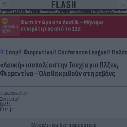
ιδήσεων
Ελλάδα
Πολιτική
Οικονομία
Επιχειρήσεις
Κόσμος
Σπορ
Showbiz
Weekend
Φωτιά τώρα στο Λασίθι - Μήνυμα
BREAKING
ετοιμότητας από το 112
NEWS
Σπορ
Φιορεντίνα
Conference League
Ποδό
«Λευκή» ισοπαλία στην Τσεχία για Πλζεν,
Φιορεντίνα - Όλα θα κριθούν στη ρεβάνς
11.04.2024 21:47
Συντακτική
Ομάδα
Flash.gr
Κάνε κλικ και δες περισσότερο