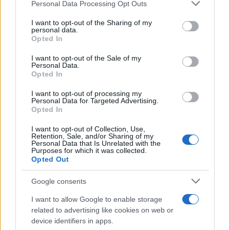
Please note that this website/app uses one or more Google
Personal Data Processing Opt Outs
services and may gather and store information including but
not limited to your visit or usage behaviour. You may click to
I want to opt-out of the Sharing of my
personal data.
grant or deny consent to Google and its third-party tags to
Opted In
use your data for below specified purposes in below Google
consent section.
I want to opt-out of the Sale of my
Στο δεύτερο ημίχρονο (56') ήρθε και η πρώτη καλή
Personal Data.
στιγμή στο παιχνίδι για την Φιορεντίνα που είχε
Opted In
μπει και περισσότερο δραστήρια, με τον Μπελότι
I want to opt-out of processing my
να κάνει ένα ωραίο δυνατό σουτ αλλά
Personal Data for Targeted Advertising.
Opted In
τον Γέντλιτσκα, να αποκρούει. Η Φιορεντίνα
συνέχιζε να πίεζε ασφυκτικά στο παιχνίδι,
I want to opt-out of Collection, Use,
Retention, Sale, and/or Sharing of my
προσπαθώντας να βρει το γκολ που θα της έδινε
Personal Data that Is Unrelated with the
Purposes for which it was collected.
και το προβάδισμα, κλείνοντας στο μισό τους, τους
Opted Out
Τσέχους.
Google consents
I want to allow Google to enable storage
related to advertising like cookies on web or
device identifiers in apps.