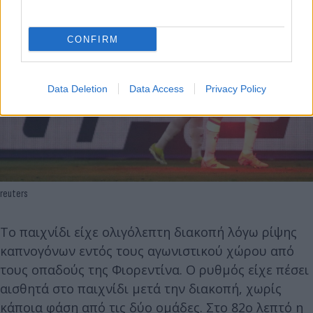
CONFIRM
Data Deletion
Data Access
Privacy Policy
reuters
To παιχνίδι είχε ολιγόλεπτη διακοπή λόγω ρίψης
καπνογόνων εντός τους αγωνιστικού χώρου από
τους οπαδούς της Φιορεντίνα. O ρυθμός είχε πέσει
αισθητά στο παιχνίδι μετά την διακοπή, χωρίς
κάποια φάση από τις δύο ομάδες. Στο 82ο λεπτό η