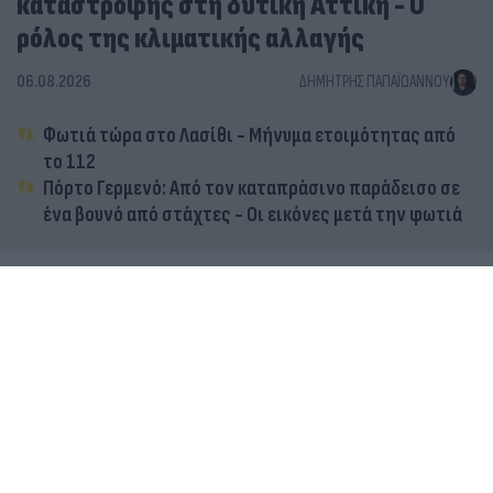
καταστροφής στη δυτική Αττική - Ο
ρόλος της κλιματικής αλλαγής
06.08.2026
ΔΗΜΉΤΡΗΣ ΠΑΠΑΪΩΆΝΝΟΥ
Φωτιά τώρα στο Λασίθι - Μήνυμα ετοιμότητας από
το 112
Πόρτο Γερμενό: Από τον καταπράσινο παράδεισο σε
ένα βουνό από στάχτες - Οι εικόνες μετά την φωτιά