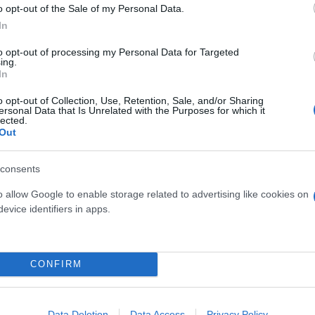
o opt-out of the Sale of my Personal Data.
δόξα, υπήρξε ένας
In
έπρεπε να δώσει μια
Και οι μαϊμούδες έχουν κατ
to opt-out of processing my Personal Data for Targeted
για τον γιο του
επιστήμονες ρίχνουν φως
ing.
"φιλίες" μεταξύ διαφορε
In
o opt-out of Collection, Use, Retention, Sale, and/or Sharing
ersonal Data that Is Unrelated with the Purposes for which it
lected.
Out
consents
o allow Google to enable storage related to advertising like cookies on
evice identifiers in apps.
τίνια: 3,5 φορές
CONFIRM
 ο κίνδυνος σοβαρής
ς κάκωσης
Data Deletion
Data Access
Privacy Policy