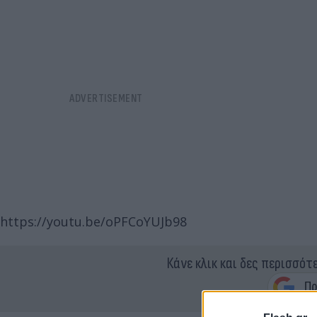
https://youtu.be/oPFCoYUJb98
Κάνε κλικ και δες περισσότ