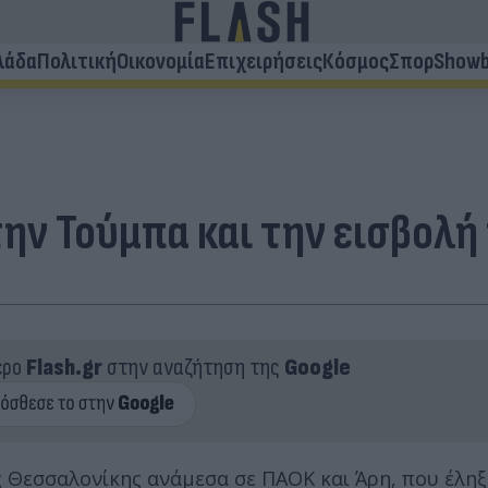
λάδα
Πολιτική
Οικονομία
Επιχειρήσεις
Κόσμος
Σπορ
Showb
την Τούμπα και την εισβολ
ερο
Flash.gr
στην αναζήτηση της
Google
Θεσσαλονίκης ανάμεσα σε ΠΑΟΚ και Άρη, που έληξε,