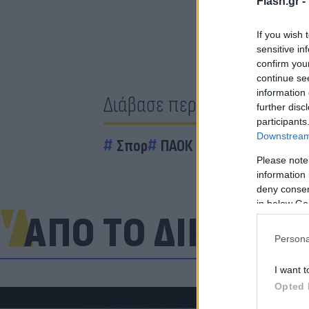
Flash.gr -
If you wish 
sensitive in
confirm you
continue se
information 
Διάβασε περισσότερα
further disc
participants
Downstream 
Σπορ
ΠΑΟΚ
Please note
information 
deny consent
in below Go
ΑΠΟ ΤΟ ΔΙΚΤΥΟ
Persona
I want t
Opted 