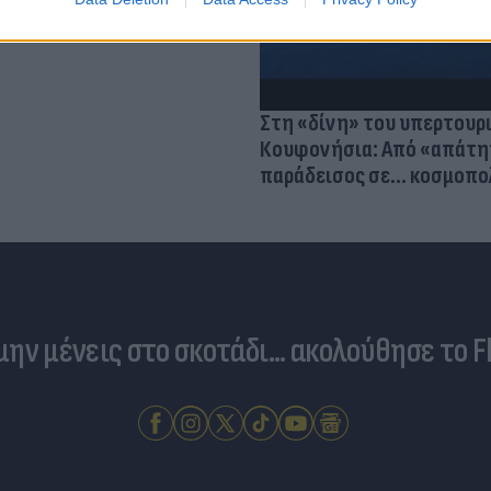
Στη «δίνη» του υπερτουρ
Κουφονήσια: Από «απάτη
παράδεισος σε... κοσμοπο
 μην μένεις στο σκοτάδι... ακολούθησε το F