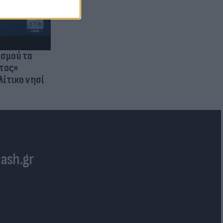
ισμού τα
τος»
λίτικο νησί
lash.gr