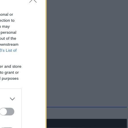
sonal or
ection to
ou may
 personal
out of the
 downstream
B’s List of
er and store
to grant or
ed purposes