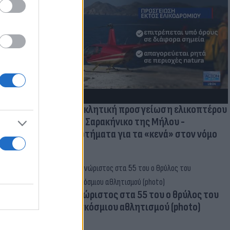
οικίδια! Οι
 στις
τικών ειδών
Προκλητική προσγείωση ελικοπτέρου
στο Σαρακήνικο της Μήλου -
Ερωτήματα για τα «κενά» στον νόμο
Aγνώριστος στα 55 του ο θρύλος του
παγκόσμιου αθλητισμού (photo)