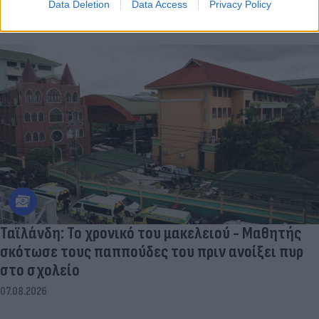
Data Deletion
Data Access
Privacy Policy
Ταϊλάνδη: Το χρονικό του μακελειού - Μαθητής
σκότωσε τους παππούδες του πριν ανοίξει πυρ
στο σχολείο
07.08.2026