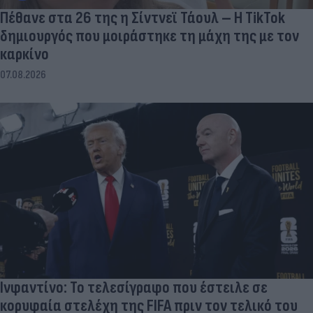
Πέθανε στα 26 της η Σίντνεϊ Τάουλ – Η TikTok
δημιουργός που μοιράστηκε τη μάχη της με τον
καρκίνο
07.08.2026
Ινφαντίνο: Το τελεσίγραφο που έστειλε σε
κορυφαία στελέχη της FIFA πριν τον τελικό του