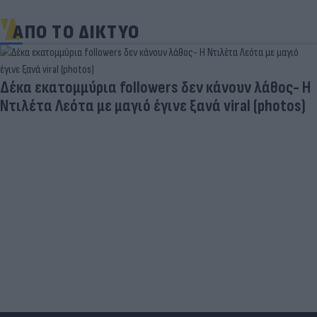
ΑΠΟ ΤΟ ΔΙΚΤΥΟ
«Στην pole position για Κωνσταντέλια η
Ντόρτμουντ»