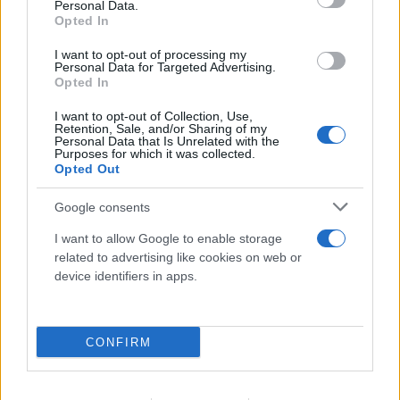
Personal Data.
Opted In
I want to opt-out of processing my
Personal Data for Targeted Advertising.
Σαρωτικοί έλεγχοι στις παραλίες με drones
Opted In
– Πρόστιμα έως 73.000 ευρώ σε
I want to opt-out of Collection, Use,
Retention, Sale, and/or Sharing of my
επιχειρήσεις
Personal Data that Is Unrelated with the
Purposes for which it was collected.
Opted Out
07.08.2026
Google consents
I want to allow Google to enable storage
related to advertising like cookies on web or
device identifiers in apps.
CONFIRM