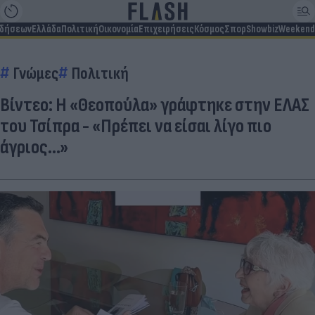
ιδήσεων
Ελλάδα
Πολιτική
Οικονομία
Επιχειρήσεις
Κόσμος
Σπορ
Showbiz
Weekend
Γνώμες
Πολιτική
Βίντεο: Η «Θεοπούλα» γράφτηκε στην ΕΛΑΣ
του Τσίπρα - «Πρέπει να είσαι λίγο πιο
άγριος...»