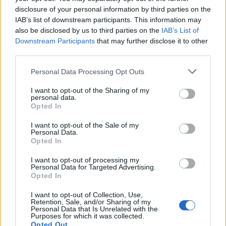
disclosure of your personal information by third parties on the
Απρίλιο, μαζί με την οικογένειά του. Το υπουργείο
IAB’s list of downstream participants. This information may
Εξωτερικών του Περού ανακοίνωσε ότι θα
also be disclosed by us to third parties on the
IAB’s List of
ενισχυθούν τα μέτρα ασφαλείας γύρω από τη
Downstream Participants
that may further disclose it to other
διπλωματική αποστολή της Ινδονησίας και θα
third parties.
παρασχεθεί «κάθε αναγκαία βοήθεια και
Please note that this website/app uses one or more Google
Personal Data Processing Opt Outs
προστασία» στην πρεσβεία.
services and may gather and store information including but
not limited to your visit or usage behaviour. You may click to
I want to opt-out of the Sharing of my
personal data.
grant or deny consent to Google and its third-party tags to
Opted In
use your data for below specified purposes in below Google
consent section.
I want to opt-out of the Sale of my
Personal Data.
Opted In
I want to opt-out of processing my
Personal Data for Targeted Advertising.
Opted In
I want to opt-out of Collection, Use,
Retention, Sale, and/or Sharing of my
Personal Data that Is Unrelated with the
Purposes for which it was collected.
Opted Out