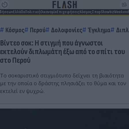
ιδήσεων
Ελλάδα
Πολιτική
Οικονομία
Επιχειρήσεις
Κόσμος
Σπορ
Showbiz
Weekend
Κόσμος
Περού
Δολοφονίες
Έγκλημα
Διπ
Βίντεο σοκ: Η στιγμή που άγνωστοι
εκτελούν διπλωμάτη έξω από το σπίτι του
στο Περού
Το σοκαριστικό στιγμιότυπο δείχνει τη βιαιότητα
με την οποία ο δράστης πλησιάζει το θύμα και τον
εκτελεί εν ψυχρώ.