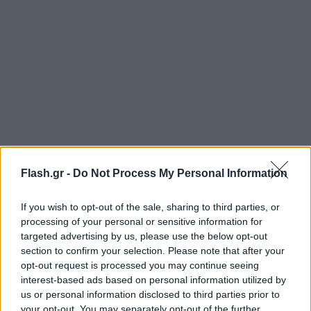
Flash.gr -
Do Not Process My Personal Information
If you wish to opt-out of the sale, sharing to third parties, or
processing of your personal or sensitive information for
targeted advertising by us, please use the below opt-out
section to confirm your selection. Please note that after your
Πού εστιάζει τις έρευνες η Αστυνομία
opt-out request is processed you may continue seeing
interest-based ads based on personal information utilized by
Το θύμα, ο 40χρονος Ζέτρο Λεονάρντο Πούρμπα
us or personal information disclosed to third parties prior to
είχε μετακομίσει στο Περού από τον περασμένο
your opt-out. You may separately opt-out of the further