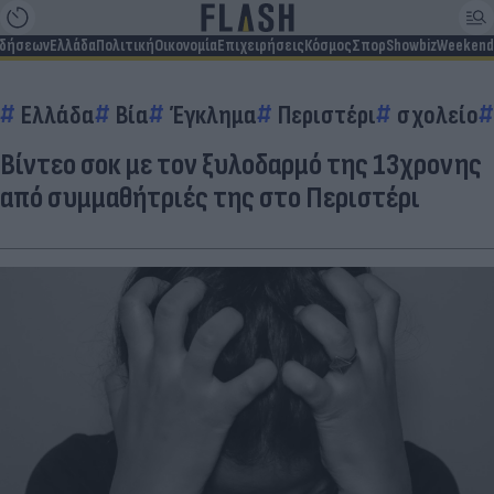
ιδήσεων
Ελλάδα
Πολιτική
Οικονομία
Επιχειρήσεις
Κόσμος
Σπορ
Showbiz
Weekend
Ελλάδα
Βία
Έγκλημα
Περιστέρι
σχολείο
Βίντεο σοκ με τον ξυλοδαρμό της 13χρονης
από συμμαθήτριές της στο Περιστέρι