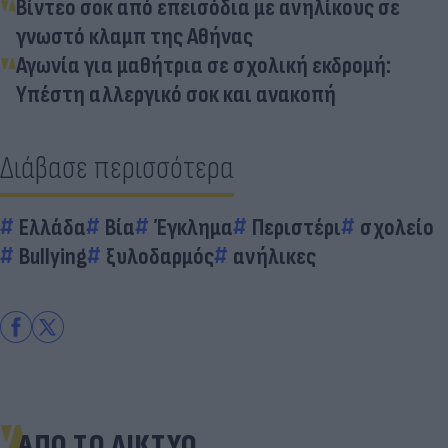
Βίντεο σοκ από επεισόδια με ανηλίκους σε
γνωστό κλαμπ της Αθήνας
Αγωνία για μαθήτρια σε σχολική εκδρομή:
Υπέστη αλλεργικό σοκ και ανακοπή
Διάβασε περισσότερα
Ελλάδα
Βία
Έγκλημα
Περιστέρι
σχολείο
Bullying
ξυλοδαρμός
ανήλικες
ΑΠΟ ΤΟ ΔΙΚΤΥΟ