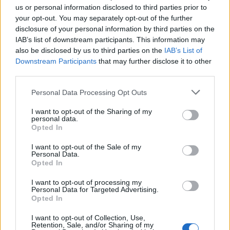
us or personal information disclosed to third parties prior to
your opt-out. You may separately opt-out of the further
disclosure of your personal information by third parties on the
IAB’s list of downstream participants. This information may
also be disclosed by us to third parties on the
IAB’s List of
Downstream Participants
that may further disclose it to other
third parties.
Please note that this website/app uses one or more Google
Personal Data Processing Opt Outs
services and may gather and store information including but
not limited to your visit or usage behaviour. You may click to
I want to opt-out of the Sharing of my
personal data.
grant or deny consent to Google and its third-party tags to
Opted In
use your data for below specified purposes in below Google
consent section.
I want to opt-out of the Sale of my
Personal Data.
Opted In
I want to opt-out of processing my
Personal Data for Targeted Advertising.
Opted In
Η ανακοίνωση της ΕΛ.ΑΣ για το περιστατικό
I want to opt-out of Collection, Use,
Retention, Sale, and/or Sharing of my