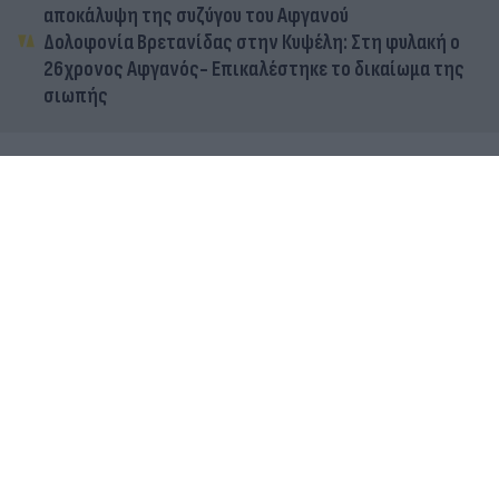
αποκάλυψη της συζύγου του Αφγανού
Δολοφονία Βρετανίδας στην Κυψέλη: Στη φυλακή ο
26χρονος Αφγανός- Επικαλέστηκε το δικαίωμα της
σιωπής