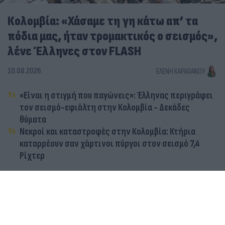
Κολομβία: «Χάσαμε τη γη κάτω απ’ τα
πόδια μας, ήταν τρομακτικός ο σεισμός»,
λένε Έλληνες στον FLASH
10.08.2026
ΕΛΈΝΗ ΚΑΡΑΘΆΝΟΥ
«Είναι η στιγμή που παγώνεις»: Έλληνας περιγράφει
τον σεισμό-εφιάλτη στην Κολομβία - Δεκάδες
θύματα
Νεκροί και καταστροφές στην Κολομβία: Κτήρια
καταρρέουν σαν χάρτινοι πύργοι στον σεισμό 7,4
Ρίχτερ