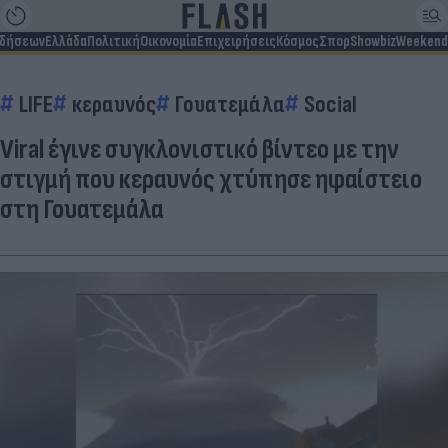
ιδήσεων
Ελλάδα
Πολιτική
Οικονομία
Επιχειρήσεις
Κόσμος
Σπορ
Showbiz
Weekend
LIFE
κεραυνός
Γουατεμάλα
Social
Viral έγινε συγκλονιστικό βίντεο με την
στιγμή που κεραυνός χτύπησε ηφαίστειο
στη Γουατεμάλα