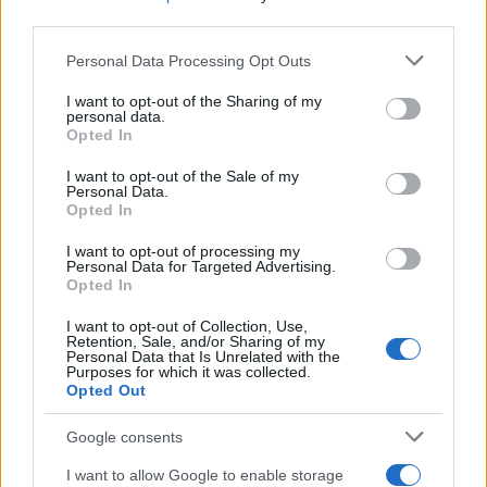
third parties.
Please note that this website/app uses one or more Google
Personal Data Processing Opt Outs
services and may gather and store information including but
not limited to your visit or usage behaviour. You may click to
I want to opt-out of the Sharing of my
personal data.
grant or deny consent to Google and its third-party tags to
Opted In
use your data for below specified purposes in below Google
consent section.
I want to opt-out of the Sale of my
Personal Data.
Opted In
I want to opt-out of processing my
Personal Data for Targeted Advertising.
Opted In
I want to opt-out of Collection, Use,
Retention, Sale, and/or Sharing of my
Personal Data that Is Unrelated with the
Purposes for which it was collected.
Opted Out
Google consents
I want to allow Google to enable storage