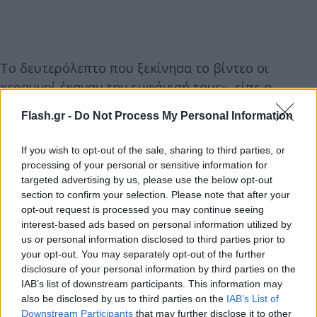
Το δευτερόλεπτο που ξεκίνησα το βίντεο οι
κεραυνοί έκαναν την εμφάνισή τους», είπε ο
άνθρωπος που τράβηξε το βίντεο που έγινε viral.
Flash.gr -
Do Not Process My Personal Information
Παρά το γεγονός πως υπήρχε η αίσθηση πως
πρόκειται για οπτική ψευδαίσθηση, το
If you wish to opt-out of the sale, sharing to third parties, or
AccuWeather αρνείται κάτι τέτοιο και αναφέρει
processing of your personal or sensitive information for
πως το ηφαίστειο όντως παράγει ηφαιστειακούς
targeted advertising by us, please use the below opt-out
section to confirm your selection. Please note that after your
κεραυνούς.
opt-out request is processed you may continue seeing
interest-based ads based on personal information utilized by
us or personal information disclosed to third parties prior to
your opt-out. You may separately opt-out of the further
disclosure of your personal information by third parties on the
IAB’s list of downstream participants. This information may
also be disclosed by us to third parties on the
IAB’s List of
Downstream Participants
that may further disclose it to other