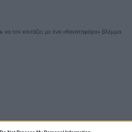
ται να τον κοιτάζει με ένα «θανατηφόρο» βλέμμα.