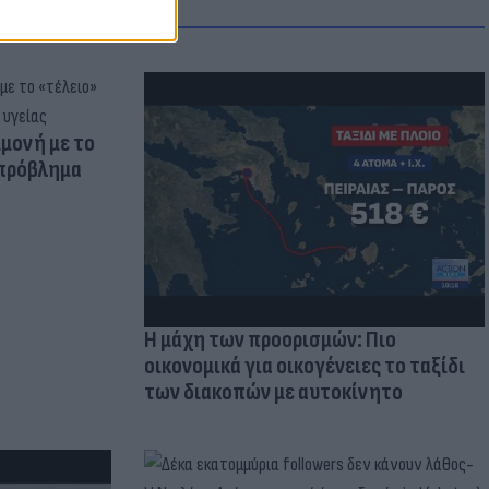
μμονή με το
 πρόβλημα
Η μάχη των προορισμών: Πιο
οικονομικά για οικογένειες το ταξίδι
των διακοπών με αυτοκίνητο