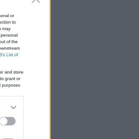
ες.
sonal or
ection to
ou may
 personal
out of the
 downstream
B’s List of
er and store
to grant or
ed purposes