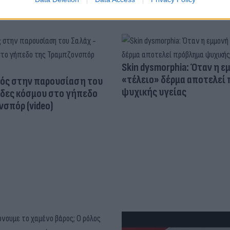
Skin dysmorphia: Όταν η ε
«τέλειο» δέρμα αποτελεί
ός στην παρουσίαση του
ψυχικής υγείας
άδες κόσμου στο γήπεδο
σπόρ (video)