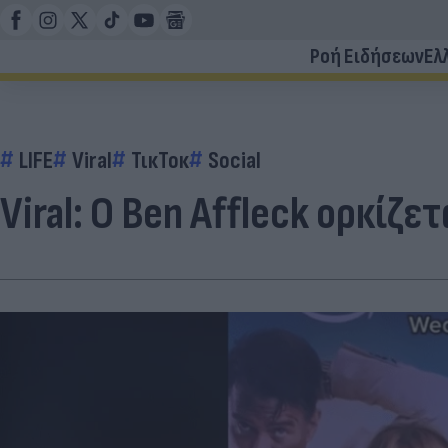
Ροή Ειδήσεων
Ελ
LIFE
Viral
ΤικΤοκ
Social
Viral: Ο Ben Affleck ορκίζετ