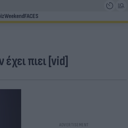
iz
Weekend
FACES
 έχει πιει [vid]