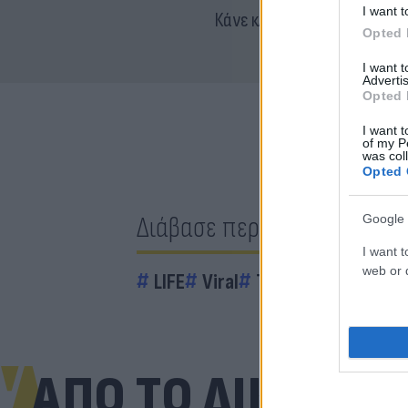
I want t
Κάνε κλικ και δες περισσότ
Opted 
I want 
Advertis
Opted 
I want t
of my P
was col
Opted 
Διάβασε περισσότερα
Google 
I want t
web or d
LIFE
Viral
ΤικΤοκ
Social
ΑΠΟ ΤΟ ΔΙΚΤΥΟ