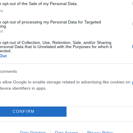
o opt-out of the Sale of my Personal Data.
ερο
Flash.gr
στην αναζήτηση της
Google
In
to opt-out of processing my Personal Data for Targeted
ing.
In
o opt-out of Collection, Use, Retention, Sale, and/or Sharing
ersonal Data that Is Unrelated with the Purposes for which it
lected.
Out
consents
o allow Google to enable storage related to advertising like cookies on
evice identifiers in apps.
CONFIRM
Data Deletion
Data Access
Privacy Policy