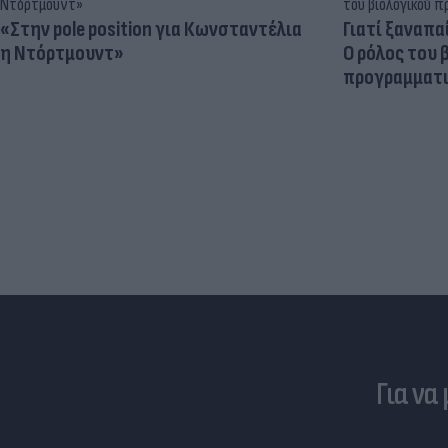
«Στην pole position για Κωνσταντέλια
Γιατί ξαναπα
η Ντόρτμουντ»
Ο ρόλος του 
προγραμματι
Για να