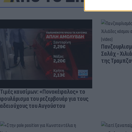
Πανζουρλισμ
Σαλάχ - Χιλι
της Τραμπζον
Τιμές καυσίμων: «Πονοκέφαλος» το
φουλάρισμα του ρεζερβουάρ για τους
αδειούχους του Αυγούστου