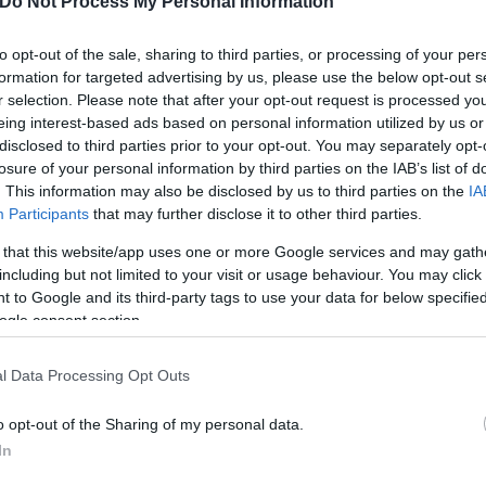
Do Not Process My Personal Information
τοντάδες χιλιάδες προβολές μέσα σε λίγες μόνο ημέρ
to opt-out of the sale, sharing to third parties, or processing of your per
nWedding
party!
formation for targeted advertising by us, please use the below opt-out s
r selection. Please note that after your opt-out request is processed y
BTS
♬ original sound - Alli
eing interest-based ads based on personal information utilized by us or
disclosed to third parties prior to your opt-out. You may separately opt-
losure of your personal information by third parties on the IAB’s list of
. This information may also be disclosed by us to third parties on the
IA
Participants
that may further disclose it to other third parties.
 that this website/app uses one or more Google services and may gath
including but not limited to your visit or usage behaviour. You may click 
 to Google and its third-party tags to use your data for below specifi
ogle consent section.
l Data Processing Opt Outs
o opt-out of the Sharing of my personal data.
In