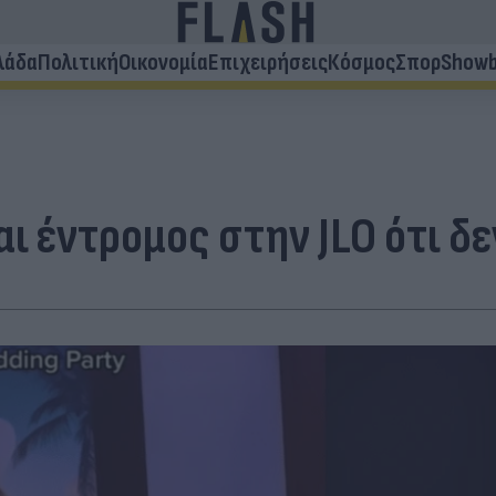
λάδα
Πολιτική
Οικονομία
Επιχειρήσεις
Κόσμος
Σπορ
Showb
αι έντρομος στην JLO ότι δεν