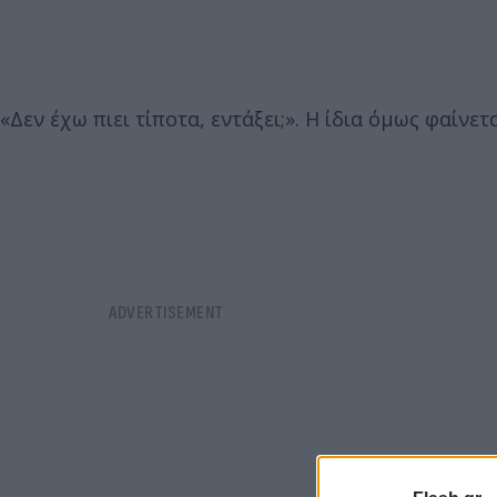
«Δεν έχω πιει τίποτα, εντάξει;». Η ίδια όμως φαίνε