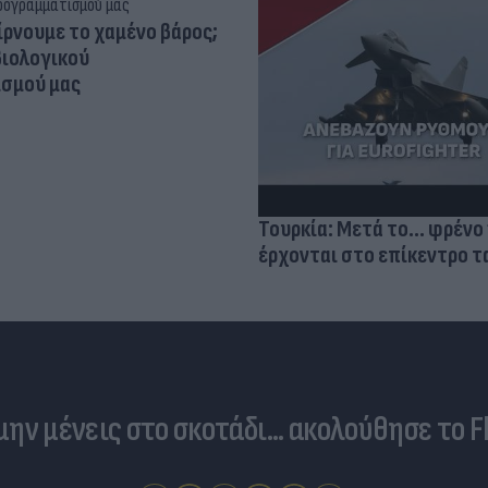
ίρνουμε το χαμένο βάρος;
βιολογικού
σμού μας
Τουρκία: Μετά το... φρένο 
έρχονται στο επίκεντρο τα
 μην μένεις στο σκοτάδι... ακολούθησε το F