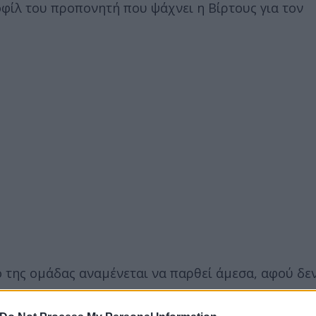
οφίλ του προπονητή που ψάχνει η Βίρτους για τον
ό της ομάδας αναμένεται να παρθεί άμεσα, αφού δε