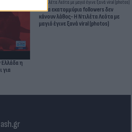
Δέκα εκατομμύρια followers δεν
κάνουν λάθος- Η Ντιλέτα Λεότα με
μαγιό έγινε ξανά viral (photos)
ν Ελλάδα η
ι για
lash.gr