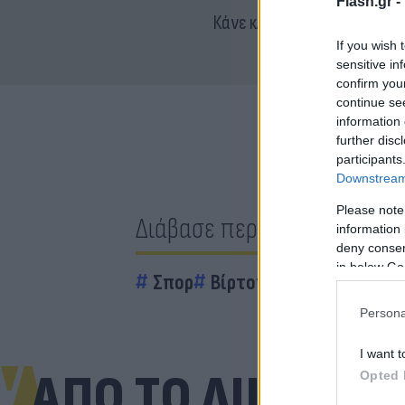
Flash.gr -
Κάνε κλικ και δες περισσότ
If you wish 
sensitive in
confirm you
continue se
information 
further disc
participants
Downstream 
Please note
Διάβασε περισσότερα
information 
deny consent
in below Go
Σπορ
Βίρτους Μπολόνια
Persona
I want t
ΑΠΟ ΤΟ ΔΙΚΤΥΟ
Opted 