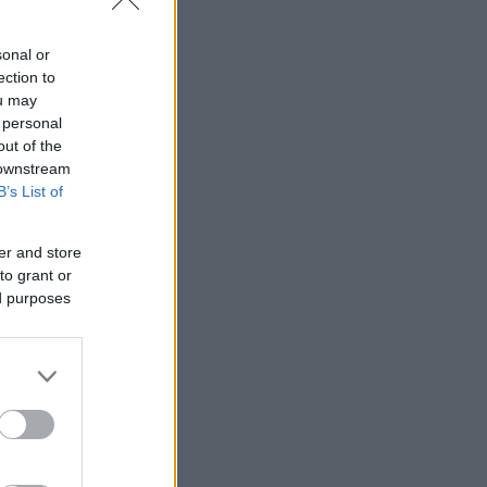
sonal or
ection to
ou may
 personal
out of the
 downstream
B’s List of
er and store
to grant or
ed purposes