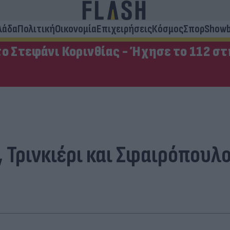
λάδα
Πολιτική
Οικονομία
Επιχειρήσεις
Κόσμος
Σπορ
Showb
ο Στεφάνι Κορινθίας - Ήχησε το 112 σ
 Τρινκιέρι και Σφαιρόπουλ