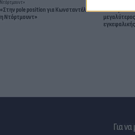
«Στην pole position για Κωνσταντέλια
Ηλεκτρικά πα
η Ντόρτμουντ»
μεγαλύτερος
εγκεφαλική
Για να