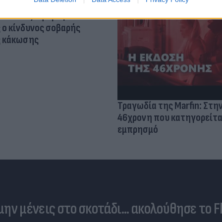
τίνια: 3,5 φορές
 ο κίνδυνος σοβαρής
ς κάκωσης
Τραγωδία της Marfin: Στη
46χρονη που κατηγορείτα
εμπρησμό
 μην μένεις στο σκοτάδι... ακολούθησε το F