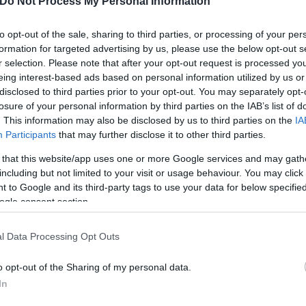
Do Not Process My Personal Information
ερο
Flash.gr
στην αναζήτηση της
Google
to opt-out of the sale, sharing to third parties, or processing of your per
formation for targeted advertising by us, please use the below opt-out s
r selection. Please note that after your opt-out request is processed y
eing interest-based ads based on personal information utilized by us or
disclosed to third parties prior to your opt-out. You may separately opt-
losure of your personal information by third parties on the IAB’s list of
. This information may also be disclosed by us to third parties on the
IA
Participants
that may further disclose it to other third parties.
 that this website/app uses one or more Google services and may gath
including but not limited to your visit or usage behaviour. You may click 
 to Google and its third-party tags to use your data for below specifi
ogle consent section.
l Data Processing Opt Outs
o opt-out of the Sharing of my personal data.
In