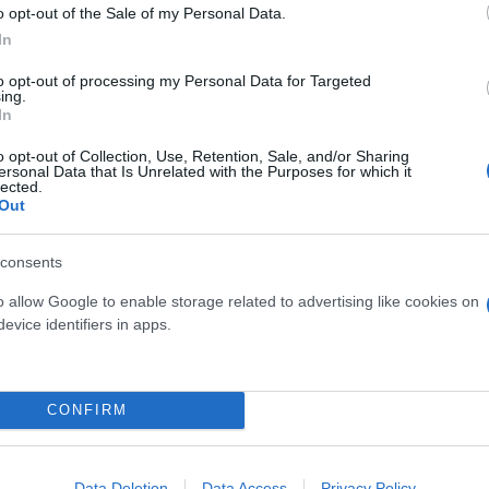
o opt-out of the Sale of my Personal Data.
In
to opt-out of processing my Personal Data for Targeted
ing.
In
o opt-out of Collection, Use, Retention, Sale, and/or Sharing
ός στην παρουσίαση του
Και οι μαϊμούδες έχουν κατ
ersonal Data that Is Unrelated with the Purposes for which it
lected.
άδες κόσμου στο γήπεδο
επιστήμονες ρίχνουν φως
Out
σπόρ (video)
"φιλίες" μεταξύ διαφορε
consents
o allow Google to enable storage related to advertising like cookies on
evice identifiers in apps.
CONFIRM
Data Deletion
Data Access
Privacy Policy