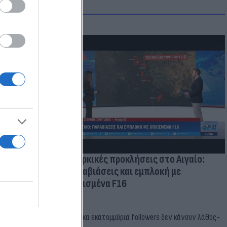
οικίδια! Οι
 στις
τικών ειδών
Τουρκικές προκλήσεις στο Αιγαίο:
Παραβιάσεις και εμπλοκή με
οπλισμένα F16