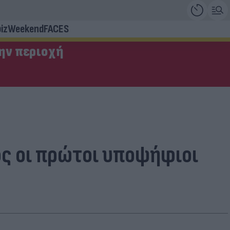
iz
Weekend
FACES
την περιοχή
ος οι πρώτοι υποψήφιοι