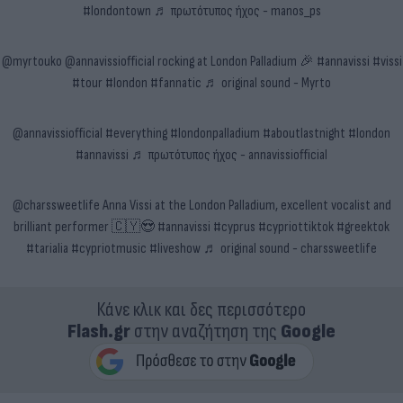
#londontown
♬ πρωτότυπος ήχος - manos_ps
@myrtouko
@annavissiofficial rocking at London Palladium 🎉
#annavissi
#vissi
#tour
#london
#fannatic
♬ original sound - Myrto
@annavissiofficial
#everything
#londonpalladium
#aboutlastnight
#london
#annavissi
♬ πρωτότυπος ήχος - annavissiofficial
@charssweetlife
Anna Vissi at the London Palladium, excellent vocalist and
brilliant performer 🇨🇾😍
#annavissi
#cyprus
#cypriottiktok
#greektok
#tarialia
#cypriotmusic
#liveshow
♬ original sound - charssweetlife
Κάνε κλικ και δες περισσότερο
Flash.gr
στην αναζήτηση της
Google