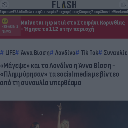
ιδήσεων
Ελλάδα
Πολιτική
Οικονομία
Επιχειρήσεις
Κόσμος
Σπορ
Showbiz
Weekend
Μαίνεται η φωτιά στο Στεφάνι Κορινθίας
BREAKING
- Ήχησε το 112 στην περιοχή
NEWS
LIFE
Άννα Βίσση
Λονδίνο
Tik Tok
Συναυλίε
«Μάγεψε» και το Λονδίνο η Άννα Βίσση -
«Πλημμύρησαν» τα social media με βίντεο
από τη συναυλία υπερθέαμα