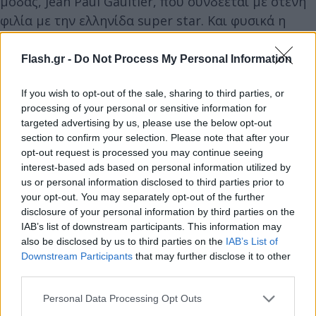
μόδας, Jean Paul Gaultier, που συνδέεται με στενή
φιλία με την ελληνίδα super star. Και φυσικά η
Άννα Βίσση δεν ήταν δυνατόν να μην αναφερθεί
ονομαστικά σε εκείνον.
Flash.gr -
Do Not Process My Personal Information
If you wish to opt-out of the sale, sharing to third parties, or
processing of your personal or sensitive information for
targeted advertising by us, please use the below opt-out
section to confirm your selection. Please note that after your
opt-out request is processed you may continue seeing
interest-based ads based on personal information utilized by
us or personal information disclosed to third parties prior to
your opt-out. You may separately opt-out of the further
disclosure of your personal information by third parties on the
IAB’s list of downstream participants. This information may
also be disclosed by us to third parties on the
IAB’s List of
Downstream Participants
that may further disclose it to other
third parties.
Please note that this website/app uses one or more Google
Personal Data Processing Opt Outs
services and may gather and store information including but