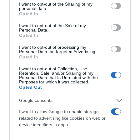
not limited to your visit or usage behaviour. You may click to
I want to opt-out of the Sharing of my
personal data.
grant or deny consent to Google and its third-party tags to
Opted In
use your data for below specified purposes in below Google
consent section.
I want to opt-out of the Sale of my
Personal Data.
Opted In
I want to opt-out of processing my
Personal Data for Targeted Advertising.
Opted In
I want to opt-out of Collection, Use,
Retention, Sale, and/or Sharing of my
Personal Data that Is Unrelated with the
Purposes for which it was collected.
Opted Out
Google consents
Μιλώντας απ' ευθείας προς το μέρος του η Άννα
αποθέωσε το ταλέντο του, το πώς τα ρούχα του
I want to allow Google to enable storage
κολακεύουν τις γυναίκες και τις αναδεικνύουν και
related to advertising like cookies on web or
device identifiers in apps.
τον ευχαρίστησε προσωπικά για την παρουσία του
και για τις δημιουργίες που έφτιαξε για εκείνη.