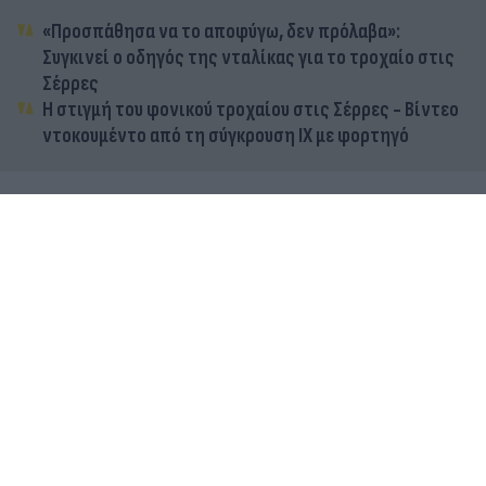
«Προσπάθησα να το αποφύγω, δεν πρόλαβα»:
Συγκινεί ο οδηγός της νταλίκας για το τροχαίο στις
Σέρρες
Η στιγμή του φονικού τροχαίου στις Σέρρες - Βίντεο
ντοκουμέντο από τη σύγκρουση ΙΧ με φορτηγό