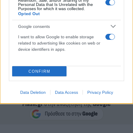
Retention, Sale, and/or Sharing of my
Personal Data that Is Unrelated with the
Purposes for which it was collected.
Opted Out
Έχοντας κάποιους συγκεκριμένους ποδοσφαιριστές
Google consents
που αγωνίστηκαν πάρα πολύ καιρό μαζί, έτσι ώστε
ν’ αποκτήσουν την απαραίτητη χημεία», που
I want to allow Google to enable storage
ωστόσο διαταράχθηκε λόγω διαφόρων ατυχιών που
related to advertising like cookies on web or
device identifiers in apps.
είχαμε με παίκτες οι οποίοι έμειναν έξω λόγω
τραυματισμού ή για άλλους λόγους, οπότε εκεί
έπρεπε να βρούμε κάποιους άλλους για να τους
CONFIRM
αντικαταστήσουμε
».
Data Deletion
Data Access
Privacy Policy
Κάνε κλικ και δες περισσότερο
Flash.gr
στην αναζήτηση της
Google