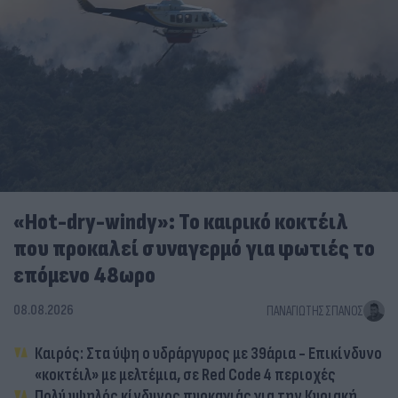
«Hot-dry-windy»: Το καιρικό κοκτέιλ
που προκαλεί συναγερμό για φωτιές το
επόμενο 48ωρο
08.08.2026
ΠΑΝΑΓΙΏΤΗΣ ΣΠΑΝΌΣ
Καιρός: Στα ύψη ο υδράργυρος με 39άρια - Επικίνδυνο
«κοκτέιλ» με μελτέμια, σε Red Code 4 περιοχές
Πολύ υψηλός κίνδυνος πυρκαγιάς για την Κυριακή