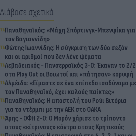
Διάβασε σχετικά
Παναθηναϊκός: «Μάχη Σπόρτινγκ-Μπενφίκα για
τον Βαγιαννίδη»
Φώτης Ιωαννίδης: Η σύγκριση των δύο σεζόν
και οι αριθμοί που δεν λένε ψέματα
Λεβαδειακός - Πανσερραϊκός 3-0: Έκαναν το 2/2
στα Play Out οι Βοιωτοί και «πάτησαν» κορυφή
Αλμέιδα: «Είμαστε σε ένα επίπεδο ισοδύναμο με
τον Παναθηναϊκό, έχει καλούς παίκτες»
Παναθηναϊκός: Η αποστολή του Ρούι Βιτόρια
για το ντέρμπι με την ΑΕΚ στο ΟΑΚΑ
Άρης - ΟΦΗ 2-0: Ο Μορόν χάρισε το τρίποντο
στους «κίτρινους» κόντρα στους Κρητικούς
Παναθηναϊκός: Η επιστροφή στο 4-2-3-1 και οι