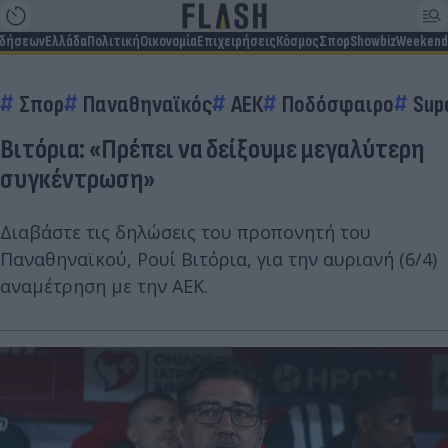
ιδήσεων
Ελλάδα
Πολιτική
Οικονομία
Επιχειρήσεις
Κόσμος
Σπορ
Showbiz
Weekend
Σπορ
Παναθηναϊκός
ΑΕΚ
Ποδόσφαιρο
Sup
Βιτόρια: «Πρέπει να δείξουμε μεγαλύτερη
συγκέντρωση»
Διαβάστε τις δηλώσεις του προπονητή του
Παναθηναϊκού, Ρουί Βιτόρια, για την αυριανή (6/4)
αναμέτρηση με την ΑΕΚ.