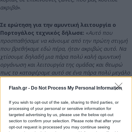
ακριβά
».
Σε ερώτηση για την αμυντική λειτουργία ο
Πορτογάλος τεχνικός δήλωσε:
«
Αυτό που
προσπαθήσαμε να κάνουμε από την πρώτη στιγμή
που βρεθήκαμε εδώ πέρα, ήταν ακριβώς αυτό. Να
χτίσουμε δηλαδή μια πάρα πολύ καλή αμυντική
οργάνωση και λειτουργία της ομάδας και θεωρώ
πως το καταφέραμε αυτό σε ένα πάρα πολύ μεγάλο
βαθμό.
Flash.gr -
Do Not Process My Personal Information
If you wish to opt-out of the sale, sharing to third parties, or
processing of your personal or sensitive information for
targeted advertising by us, please use the below opt-out
section to confirm your selection. Please note that after your
opt-out request is processed you may continue seeing