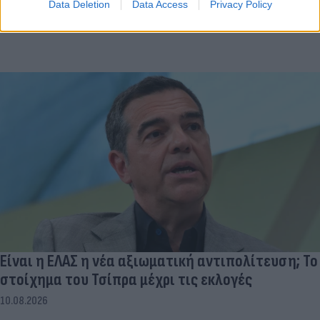
Data Deletion
Data Access
Privacy Policy
Είναι η ΕΛΑΣ η νέα αξιωματική αντιπολίτευση; Το
στοίχημα του Τσίπρα μέχρι τις εκλογές
10.08.2026