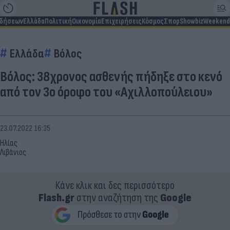
ιδήσεων
Ελλάδα
Πολιτική
Οικονομία
Επιχειρήσεις
Κόσμος
Σπορ
Showbiz
Weekend
Ελλάδα
Βόλος
Βόλος: 38χρονος ασθενής πήδηξε στο κενό
από τον 3ο όροφο του «Αχιλλοπούλειου»
23.07.2022 16:35
Ηλίας
Λιβάνιος
Κάνε κλικ και δες περισσότερο
Flash.gr
στην αναζήτηση της
Google