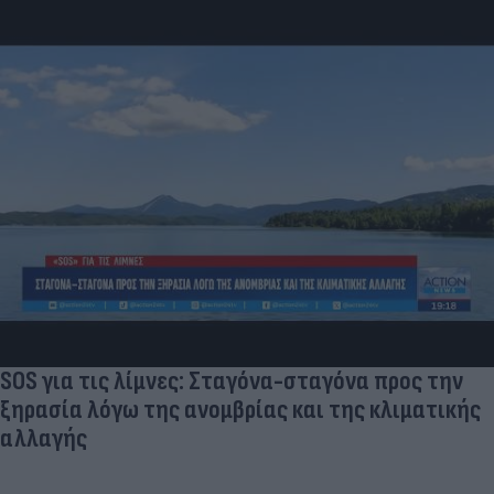
Και οι μαϊμούδες έχουν κατοικίδια! Οι
επιστήμονες ρίχνουν φως στις "φιλίες" μεταξύ
διαφορετικών ειδών