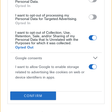
Personal Data.
Opted In
I want to opt-out of processing my
Personal Data for Targeted Advertising.
Opted In
I want to opt-out of Collection, Use,
Στον εισαγγελέα ο πιλότος του
Retention, Sale, and/or Sharing of my
Personal Data that Is Unrelated with the
ελικόπτερου που «πάρκαρε» στο
Purposes for which it was collected.
Opted Out
Σαρακήνικο για βουτιές
10.08.2026
Google consents
I want to allow Google to enable storage
related to advertising like cookies on web or
device identifiers in apps.
CONFIRM