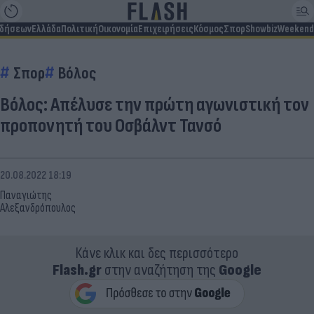
ιδήσεων
Ελλάδα
Πολιτική
Οικονομία
Επιχειρήσεις
Κόσμος
Σπορ
Showbiz
Weekend
Σπορ
Βόλος
Βόλος: Απέλυσε την πρώτη αγωνιστική τον
προπονητή του Οσβάλντ Τανσό
20.08.2022 18:19
Παναγιώτης
Αλεξανδρόπουλος
Κάνε κλικ και δες περισσότερο
Flash.gr
στην αναζήτηση της
Google