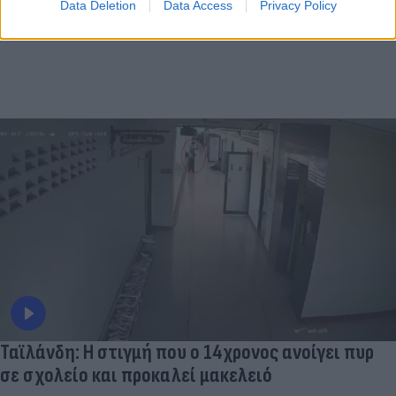
Data Deletion
Data Access
Privacy Policy
Ταϊλάνδη: Η στιγμή που ο 14χρονος ανοίγει πυρ
σε σχολείο και προκαλεί μακελειό