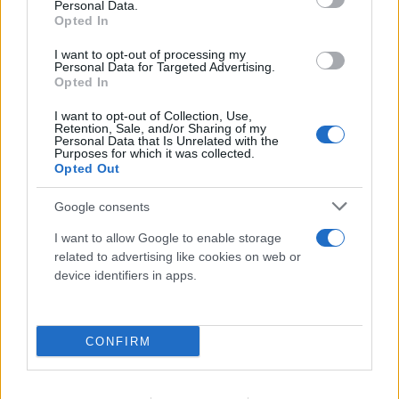
Personal Data.
Opted In
I want to opt-out of processing my
Personal Data for Targeted Advertising.
Opted In
I want to opt-out of Collection, Use,
Retention, Sale, and/or Sharing of my
Personal Data that Is Unrelated with the
Σε επιφυλακή ο κρατικός μηχανισμός για
Purposes for which it was collected.
Opted Out
νέο κύμα ισχυρών ανέμων - Συνεδρίασε η
Επιτροπή Κινδύνου
Google consents
08.08.2026
I want to allow Google to enable storage
related to advertising like cookies on web or
device identifiers in apps.
CONFIRM