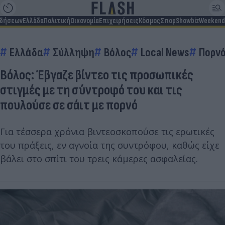
ιδήσεων
Ελλάδα
Πολιτική
Οικονομία
Επιχειρήσεις
Κόσμος
Σπορ
Showbiz
Weekend
Ελλάδα
Σύλληψη
Βόλος
Local News
Πορν
Βόλος: Έβγαζε βίντεο τις προσωπικές
στιγμές με τη σύντροφό του και τις
πουλούσε σε σάιτ με πορνό
Για τέσσερα χρόνια βιντεοσκοπούσε τις ερωτικές
του πράξεις, εν αγνοία της συντρόφου, καθώς είχε
βάλει στο σπίτι του τρεις κάμερες ασφαλείας.