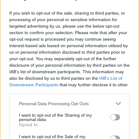
If you wish to opt-out of the sale, sharing to third parties, or
processing of your personal or sensitive information for
«Νονός της AI» προειδοποιεί: Σε λίγο δεν θα
targeted advertising by us, please use the below opt-out
section to confirm your selection. Please note that after your
μπορούμε να «ξεπεράσουμε» νοητικά την
opt-out request is processed you may continue seeing
Τεχνητή Νοημοσύνη
interest-based ads based on personal information utilized by
us or personal information disclosed to third parties prior to
08.08.2026
ΧΡΙΣΤΌΔΟΥΛΟΣ ΣΚΟΎΝΤΑΣ
your opt-out. You may separately opt-out of the further
disclosure of your personal information by third parties on the
IAB’s list of downstream participants. This information may
also be disclosed by us to third parties on the
IAB’s List of
Downstream Participants
that may further disclose it to other
third parties.
Please note that this website/app uses one or more Google
Personal Data Processing Opt Outs
services and may gather and store information including but
not limited to your visit or usage behaviour. You may click to
I want to opt-out of the Sharing of my
personal data.
grant or deny consent to Google and its third-party tags to
Opted In
use your data for below specified purposes in below Google
consent section.
I want to opt-out of the Sale of my