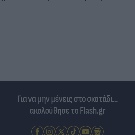
Στη «δίνη» του υπερτουρισμού τα Κουφονήσια:
Από «απάτητος» παράδεισος σε... κοσμοπολίτικο
νησί
Για να μην μένεις στο σκοτάδι...
ακολούθησε το Flash.gr