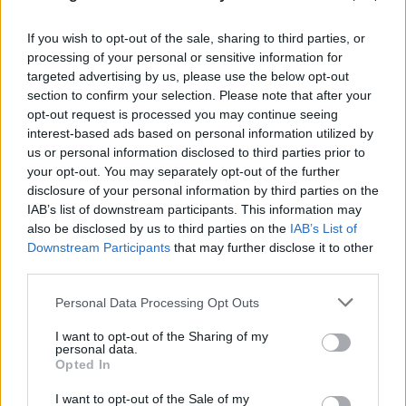
If you wish to opt-out of the sale, sharing to third parties, or
processing of your personal or sensitive information for
targeted advertising by us, please use the below opt-out
section to confirm your selection. Please note that after your
opt-out request is processed you may continue seeing
interest-based ads based on personal information utilized by
us or personal information disclosed to third parties prior to
your opt-out. You may separately opt-out of the further
Νίκος Καλογερόπουλος: Ο καλλιτέχνης μέσα από
disclosure of your personal information by third parties on the
το έργο του και ο άνθρωπος μέσα από τις ατάκες
IAB’s list of downstream participants. This information may
του
also be disclosed by us to third parties on the
IAB’s List of
Downstream Participants
that may further disclose it to other
10.08.2026
ΒΑΣΊΛΗΣ ΑΝΔΡΙΤΣΆΝΟΣ
third parties.
Please note that this website/app uses one or more Google
Personal Data Processing Opt Outs
services and may gather and store information including but
not limited to your visit or usage behaviour. You may click to
I want to opt-out of the Sharing of my
personal data.
grant or deny consent to Google and its third-party tags to
Opted In
use your data for below specified purposes in below Google
consent section.
I want to opt-out of the Sale of my