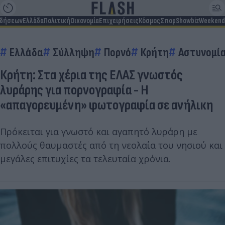
ιδήσεων
Ελλάδα
Πολιτική
Οικονομία
Επιχειρήσεις
Κόσμος
Σπορ
Showbiz
Weekend
Ελλάδα
Σύλληψη
Πορνό
Κρήτη
Αστυνομί
Κρήτη: Στα χέρια της ΕΛΑΣ γνωστός
λυράρης για πορνογραφία - Η
«απαγορευμένη» φωτογραφία σε ανήλικη
Πρόκειται για γνωστό και αγαπητό λυράρη με
πολλούς θαυμαστές από τη νεολαία του νησιού και
μεγάλες επιτυχίες τα τελευταία χρόνια.