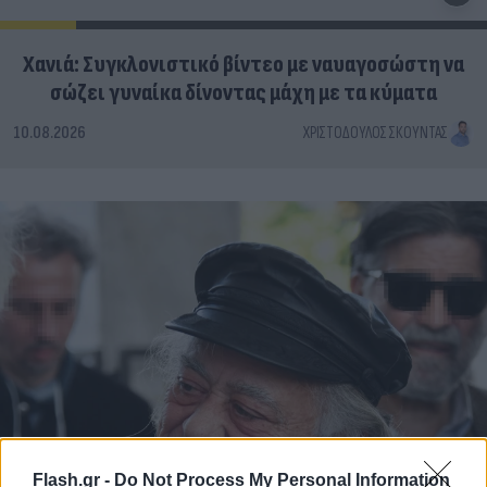
Χανιά: Συγκλονιστικό βίντεο με ναυαγοσώστη να
σώζει γυναίκα δίνοντας μάχη με τα κύματα
10.08.2026
ΧΡΙΣΤΌΔΟΥΛΟΣ ΣΚΟΎΝΤΑΣ
Flash.gr -
Do Not Process My Personal Information