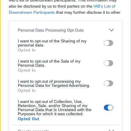
IAB’s list of downstream participants. This information may
οποίας διερευνούν κάτω από τις οποίες
also be disclosed by us to third parties on the
IAB’s List of
Downstream Participants
that may further disclose it to other
σημειώθηκε το τραγικό περιστατικό.
third parties.
Please note that this website/app uses one or more Google
Personal Data Processing Opt Outs
services and may gather and store information including but
not limited to your visit or usage behaviour. You may click to
I want to opt-out of the Sharing of my
personal data.
grant or deny consent to Google and its third-party tags to
Opted In
use your data for below specified purposes in below Google
consent section.
I want to opt-out of the Sale of my
Personal Data.
Opted In
I want to opt-out of processing my
Personal Data for Targeted Advertising.
Opted In
I want to opt-out of Collection, Use,
Retention, Sale, and/or Sharing of my
Personal Data that Is Unrelated with the
Purposes for which it was collected.
Opted Out