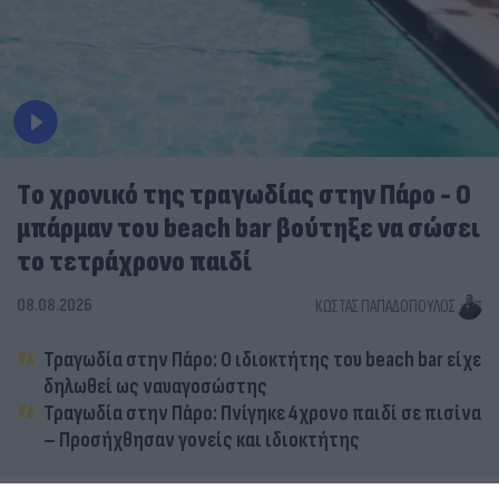
Tο χρονικό της τραγωδίας στην Πάρο - Ο
μπάρμαν του beach bar βούτηξε να σώσει
το τετράχρονο παιδί
08.08.2026
ΚΏΣΤΑΣ ΠΑΠΑΔΌΠΟΥΛΟΣ
Τραγωδία στην Πάρο: Ο ιδιοκτήτης του beach bar είχε
δηλωθεί ως ναυαγοσώστης
Τραγωδία στην Πάρο: Πνίγηκε 4χρονο παιδί σε πισίνα
– Προσήχθησαν γονείς και ιδιοκτήτης