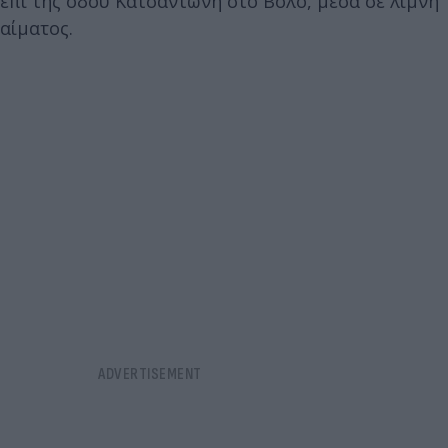
επί της οδού Κατσαντώνη στο Βόλο, μέσα σε λίμνη
αίματος.