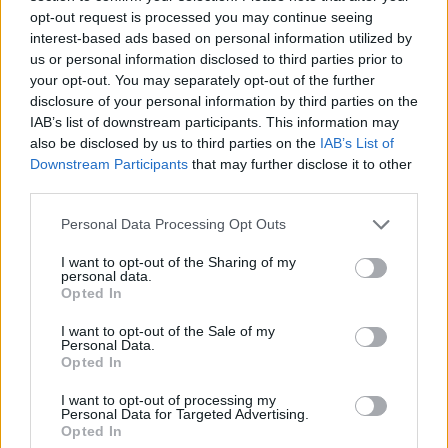
Ένας εργαζόμενος των Γιατρών Χωρίς Σύνορα
opt-out request is processed you may continue seeing
νεκρός στη Γάζα
interest-based ads based on personal information utilized by
us or personal information disclosed to third parties prior to
Συντακτική
your opt-out. You may separately opt-out of the further
08.11.2023 11:27
Ομάδα
disclosure of your personal information by third parties on the
Flash.gr
IAB’s list of downstream participants. This information may
also be disclosed by us to third parties on the
IAB’s List of
Downstream Participants
that may further disclose it to other
third parties.
Please note that this website/app uses one or more Google
Personal Data Processing Opt Outs
services and may gather and store information including but
not limited to your visit or usage behaviour. You may click to
I want to opt-out of the Sharing of my
personal data.
grant or deny consent to Google and its third-party tags to
Opted In
use your data for below specified purposes in below Google
consent section.
I want to opt-out of the Sale of my
Personal Data.
Opted In
Η Νότια Αφρική αποσύρει όλους τους
διπλωμάτες της από το Ισραήλ
I want to opt-out of processing my
Personal Data for Targeted Advertising.
Opted In
Συντακτική