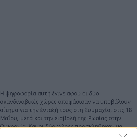
Η ψηφοφορία αυτή έγινε αφού οι δύο
σκανδιναβικές χώρες αποφάσισαν να υποβάλουν
αίτημα για την ένταξή τους στη Συμμαχία, στις 18
Μαΐου, μετά και την εισβολή της Ρωσίας στην
Ουκρανία. Και οι δύο χώρες προσκλήθηκαν να
ενταχθούν στο ΝΑΤΟ κατά τη Σύνοδο Κορυφής της