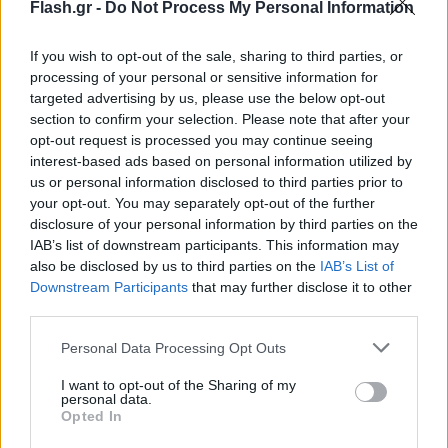
Flash.gr -
Do Not Process My Personal Information
Συμμαχίας στη Μαδρίτη στα τέλη Ιουνίου.
If you wish to opt-out of the sale, sharing to third parties, or
Πότε θα τεθούν σε ισχύ τα Πρωτόκολλα
processing of your personal or sensitive information for
targeted advertising by us, please use the below opt-out
section to confirm your selection. Please note that after your
Στις 5 Ιουλίου 2022 στις Βρυξέλλες, οι εκπρόσωποι
opt-out request is processed you may continue seeing
interest-based ads based on personal information utilized by
και των 30 χωρών μελών του ΝΑΤΟ υπέγραψαν τα
us or personal information disclosed to third parties prior to
πρωτόκολλα για την ένταξη της Φινλανδίας και της
your opt-out. You may separately opt-out of the further
Σουηδίας. Τα Πρωτόκολλα προσχώρησης θα
disclosure of your personal information by third parties on the
τεθούν σε ισχύ όταν όλες οι χώρες μέλη του ΝΑΤΟ
IAB’s list of downstream participants. This information may
also be disclosed by us to third parties on the
IAB’s List of
ενημερώσουν την κυβέρνηση των ΗΠΑ για την
Downstream Participants
that may further disclose it to other
κύρωσή τους.
third parties.
Please note that this website/app uses one or more Google
Personal Data Processing Opt Outs
services and may gather and store information including but
not limited to your visit or usage behaviour. You may click to
I want to opt-out of the Sharing of my
personal data.
grant or deny consent to Google and its third-party tags to
Opted In
use your data for below specified purposes in below Google