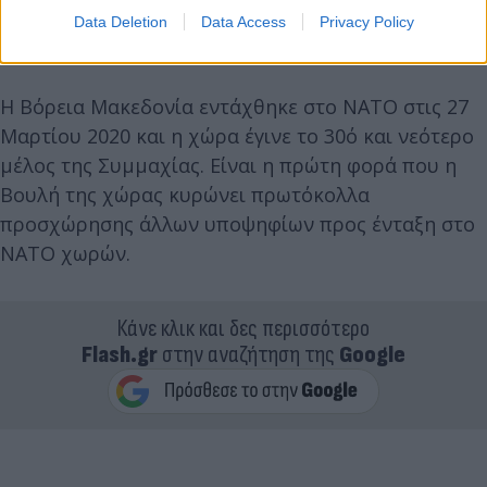
Data Deletion
Data Access
Privacy Policy
Η Βόρεια Μακεδονία εντάχθηκε στο ΝΑΤΟ στις 27
Μαρτίου 2020 και η χώρα έγινε το 30ό και νεότερο
μέλος της Συμμαχίας. Είναι η πρώτη φορά που η
Βουλή της χώρας κυρώνει πρωτόκολλα
προσχώρησης άλλων υποψηφίων προς ένταξη στο
ΝΑΤΟ χωρών.
Κάνε κλικ και δες περισσότερο
Flash.gr
στην αναζήτηση της
Google