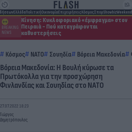
ιδήσεων
Ελλάδα
Πολιτική
Οικονομία
Επιχειρήσεις
Κόσμος
Σπορ
Showbiz
Weekend
Κίνηση: Κυκλοφοριακό «έμφραγμα» στον
Πειραιά - Πού καταγράφονται
BREAKING
καθυστερήσεις
NEWS
Κόσμος
ΝΑΤΟ
Σουηδία
Βόρεια Μακεδονία
Βόρεια Μακεδονία: Η Βουλή κύρωσε τα
Πρωτόκολλα για την προσχώρηση
Φινλανδίας και Σουηδίας στο ΝΑΤΟ
27.07.2022 18:23
Γιώργος
Δημητρόπουλος