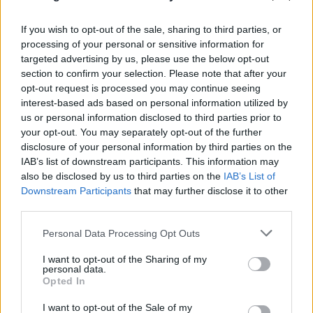
If you wish to opt-out of the sale, sharing to third parties, or
processing of your personal or sensitive information for
targeted advertising by us, please use the below opt-out
section to confirm your selection. Please note that after your
opt-out request is processed you may continue seeing
interest-based ads based on personal information utilized by
us or personal information disclosed to third parties prior to
your opt-out. You may separately opt-out of the further
disclosure of your personal information by third parties on the
IAB’s list of downstream participants. This information may
also be disclosed by us to third parties on the
IAB’s List of
Downstream Participants
that may further disclose it to other
third parties.
Please note that this website/app uses one or more Google
Personal Data Processing Opt Outs
services and may gather and store information including but
not limited to your visit or usage behaviour. You may click to
I want to opt-out of the Sharing of my
personal data.
grant or deny consent to Google and its third-party tags to
Opted In
use your data for below specified purposes in below Google
consent section.
I want to opt-out of the Sale of my