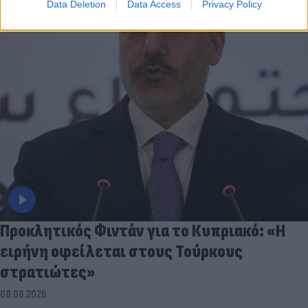
Data Deletion
Data Access
Privacy Policy
Προκλητικός Φιντάν για το Κυπριακό: «Η
ειρήνη οφείλεται στους Τούρκους
στρατιώτες»
08.08.2026