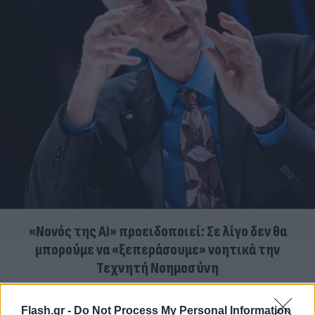
«Νονός της AI» προειδοποιεί: Σε λίγο δεν θα
μπορούμε να «ξεπεράσουμε» νοητικά την
Τεχνητή Νοημοσύνη
08.08.2026
ΧΡΙΣΤΌΔΟΥΛΟΣ ΣΚΟΎΝΤΑΣ
Flash.gr -
Do Not Process My Personal Information