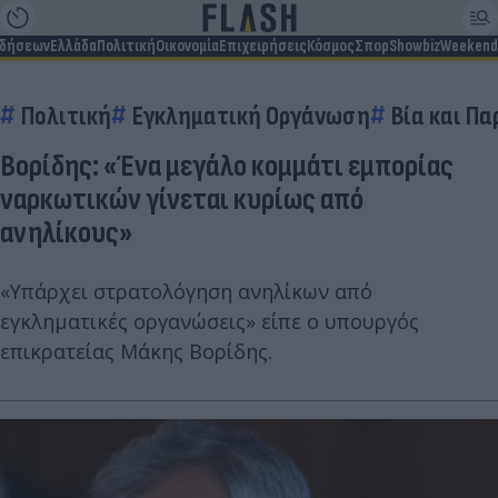
ιδήσεων
Ελλάδα
Πολιτική
Οικονομία
Επιχειρήσεις
Κόσμος
Σπορ
Showbiz
Weekend
Πολιτική
Εγκληματική Οργάνωση
Βία και Π
Βορίδης: «Ένα μεγάλο κομμάτι εμπορίας
ναρκωτικών γίνεται κυρίως από
ανηλίκους»
«Υπάρχει στρατολόγηση ανηλίκων από
εγκληματικές οργανώσεις» είπε ο υπουργός
επικρατείας Μάκης Βορίδης.