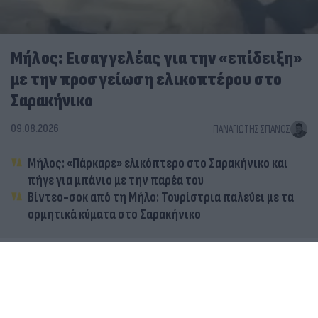
Μήλος: Εισαγγελέας για την «επίδειξη»
με την προσγείωση ελικοπτέρου στο
Σαρακήνικο
09.08.2026
ΠΑΝΑΓΙΏΤΗΣ ΣΠΑΝΌΣ
Μήλος: «Πάρκαρε» ελικόπτερο στο Σαρακήνικο και
πήγε για μπάνιο με την παρέα του
Βίντεο-σοκ από τη Μήλο: Τουρίστρια παλεύει με τα
ορμητικά κύματα στο Σαρακήνικο