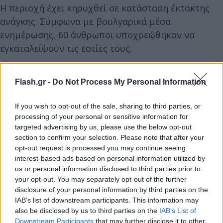
Η περιοχή έχει κηρυχθεί σε κατάσταση έκτακτης
ανάγκης. Σύμφωνα με βουλγαρικά μέσα
ενημέρωσης, 60 άνθρωποι υποχρεώθηκαν να
εγκαταλείψουν τις εστίες τους.
Στα πλάνα που μεταδόθηκαν φαίνονται
Flash.gr -
Do Not Process My Personal Information
τροχόσπιτα και αυτοκίνητα να έχουν πέσει στη
θάλασσα, αφού παρασύρθηκαν από τα νερά
If you wish to opt-out of the sale, sharing to third parties, or
ποταμών που υπερχείλισαν. Έχουν πλημμυρίσει
processing of your personal or sensitive information for
targeted advertising by us, please use the below opt-out
επίσης μπάνγκαλοου και ξενοδοχεία κατά μήκος
section to confirm your selection. Please note that after your
των ακτών της Μαύρης Θάλασσας.
opt-out request is processed you may continue seeing
interest-based ads based on personal information utilized by
us or personal information disclosed to third parties prior to
your opt-out. You may separately opt-out of the further
disclosure of your personal information by third parties on the
IAB’s list of downstream participants. This information may
also be disclosed by us to third parties on the
IAB’s List of
Downstream Participants
that may further disclose it to other