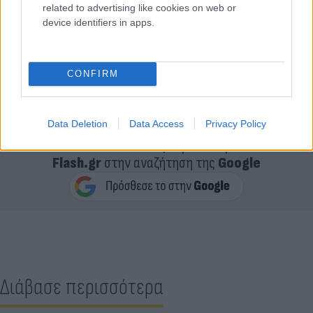
related to advertising like cookies on web or
device identifiers in apps.
Ο πρωθυπουργός Νικολάι Ντένκοφ θα δώσει
CONFIRM
αργότερα συνέντευξη Τύπου για να ενημερώσει για
τις ζημιές από τις πλημμύρες.
Data Deletion
Data Access
Privacy Policy
Κάνε κλικ και δες περισσότερο
Flash.gr
στην αναζήτηση της
Google
Διάβασε περισσότερα