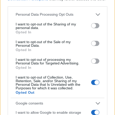
third parties.
Please note that this website/app uses one or more Google
Personal Data Processing Opt Outs
services and may gather and store information including but
not limited to your visit or usage behaviour. You may click to
I want to opt-out of the Sharing of my
personal data.
grant or deny consent to Google and its third-party tags to
Opted In
use your data for below specified purposes in below Google
consent section.
I want to opt-out of the Sale of my
Personal Data.
Opted In
I want to opt-out of processing my
Personal Data for Targeted Advertising.
Opted In
I want to opt-out of Collection, Use,
Retention, Sale, and/or Sharing of my
Personal Data that Is Unrelated with the
Purposes for which it was collected.
Opted Out
Google consents
I want to allow Google to enable storage