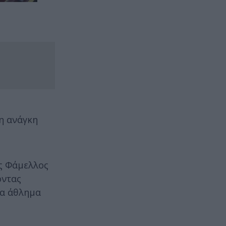
τη ανάγκη
 Φάμελλος
οντας
να άθλημα