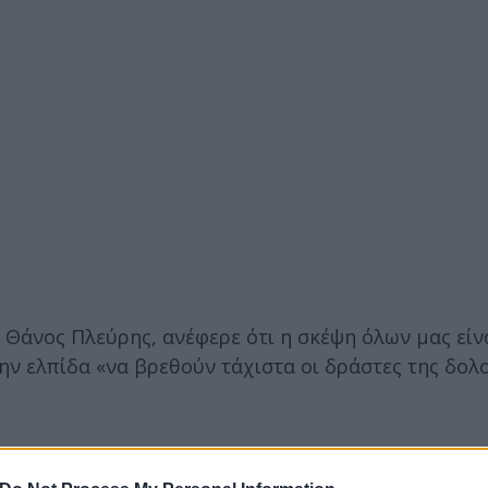
Θάνος Πλεύρης, ανέφερε ότι η σκέψη όλων μας είν
την ελπίδα «να βρεθούν τάχιστα οι δράστες της δολ
εσε το ζήτημα της παρουσίας της αστυνομίας στα 