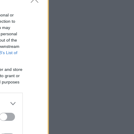
να σταθεί
είωσε η
sonal or
ection to
ou may
 personal
out of the
 downstream
B’s List of
er and store
to grant or
ed purposes
ζοντας τον
ριστες