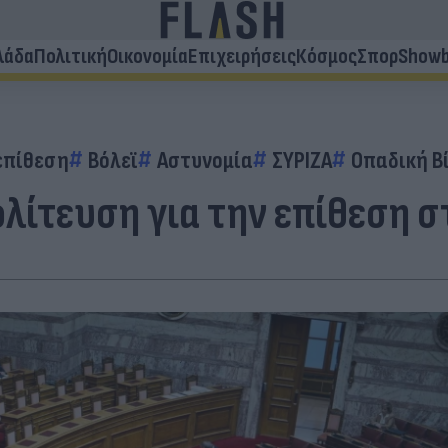
λάδα
Πολιτική
Οικονομία
Επιχειρήσεις
Κόσμος
Σπορ
Showb
επίθεση
Βόλεϊ
Αστυνομία
ΣΥΡΙΖΑ
Οπαδική Β
ολίτευση για την επίθεση 