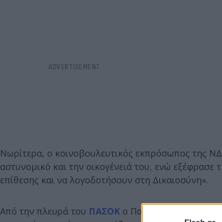
Νωρίτερα, ο κοινοβουλευτικός εκπρόσωπος της ΝΔ 
αστυνομικό και την οικογένειά του, ενώ εξέφρασε 
επίθεσης και να λογοδοτήσουν στη Δικαιοσύνη».
Από την πλευρά του
ΠΑΣΟΚ
ο Παύλος Χρηστίδης, έθ