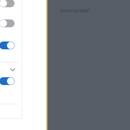
κοί χώροι
το χθεσινό
ν θα πρέπει
 τα δύο.
έρνηση
ός