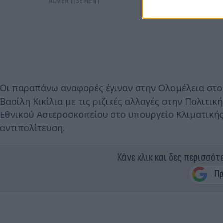
Οι παραπάνω αναφορές έγιναν στην Ολομέλεια στο
Βασίλη Κικίλια με τις ριζικές αλλαγές στην Πολιτ
Εθνικού Αστεροσκοπείου στο υπουργείο Κλιματικής
αντιπολίτευση.
Κάνε κλικ και δες περισσότ