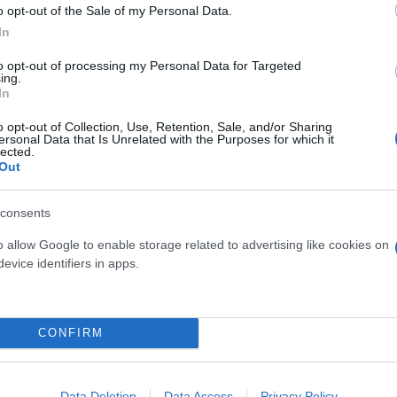
ην κρυβόμαστε πίσω από το δάχτυλο μας. Οι αθλητι
o opt-out of the Sale of my Personal Data.
In
μένων ομάδων τυφλής βίας», όπως ανέφερε.
to opt-out of processing my Personal Data for Targeted
ing.
ακάκης, αφού εξέφρασε τον αποτροπιασμό του για 
In
νεια του αστυνομικού, σημείωσε ότι στο ερώτημα α
o opt-out of Collection, Use, Retention, Sale, and/or Sharing
προκαλούν, η απάντηση της κυβέρνησης είναι και με
ersonal Data that Is Unrelated with the Purposes for which it
lected.
Out
σματα των πρωτοβουλιών που έχει αναλάβει η κυβ
consents
ήτησε πάντως από την πλευρά του ο κοινοβουλευτικ
o allow Google to enable storage related to advertising like cookies on
evice identifiers in apps.
CONFIRM
Data Deletion
Data Access
Privacy Policy