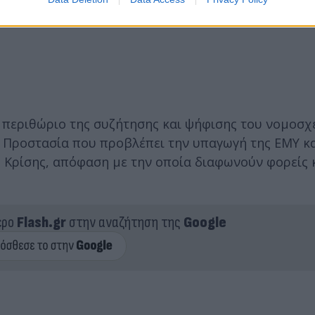
 περιθώριο της συζήτησης και ψήφισης του νομοσχ
ική Προστασία που προβλέπει την υπαγωγή της ΕΜΥ κ
 Κρίσης, απόφαση με την οποία διαφωνούν φορείς 
ερο
Flash.gr
στην αναζήτηση της
Google