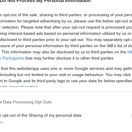
Do Not Process My Personal Information
 το πρόβλημα», ανέφερε, καλώντας την κυβέρνηση «
είναι αδύναμη να αντιμετωπίσει το πρόβλημα», σημ
to opt-out of the sale, sharing to third parties, or processing of your per
formation for targeted advertising by us, please use the below opt-out s
r selection. Please note that after your opt-out request is processed y
eing interest-based ads based on personal information utilized by us or
disclosed to third parties prior to your opt-out. You may separately opt-
losure of your personal information by third parties on the IAB’s list of
. This information may also be disclosed by us to third parties on the
IA
Participants
that may further disclose it to other third parties.
 that this website/app uses one or more Google services and may gath
including but not limited to your visit or usage behaviour. You may click 
 to Google and its third-party tags to use your data for below specifi
ogle consent section.
l Data Processing Opt Outs
o opt-out of the Sharing of my personal data.
έας Αριστεράς Αλέξης Χαρίτσης από το βήμα, εκφρά
In
σημειώνοντας πως «το πρόβλημα δεν λύνεται με αό