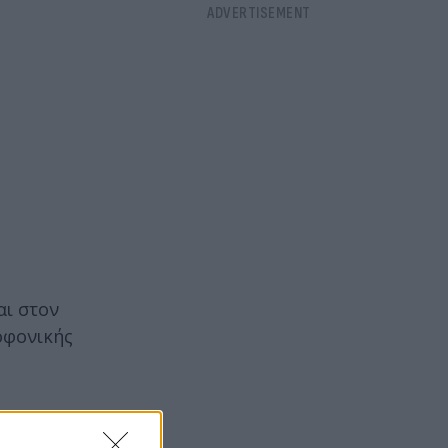
αι στον
οφονικής
γήπεδα. «Η