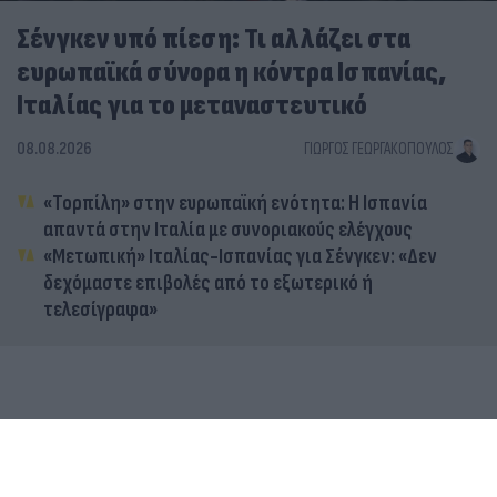
Σένγκεν υπό πίεση: Τι αλλάζει στα
ευρωπαϊκά σύνορα η κόντρα Ισπανίας,
Ιταλίας για το μεταναστευτικό
08.08.2026
ΓΙΏΡΓΟΣ ΓΕΩΡΓΑΚΌΠΟΥΛΟΣ
«Τορπίλη» στην ευρωπαϊκή ενότητα: Η Ισπανία
απαντά στην Ιταλία με συνοριακούς ελέγχους
«Μετωπική» Ιταλίας-Ισπανίας για Σένγκεν: «Δεν
δεχόμαστε επιβολές από το εξωτερικό ή
τελεσίγραφα»