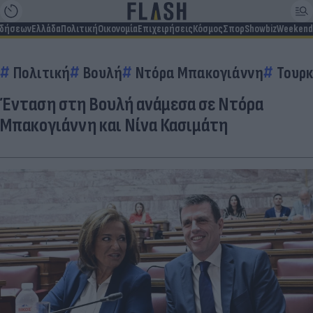
ιδήσεων
Ελλάδα
Πολιτική
Οικονομία
Επιχειρήσεις
Κόσμος
Σπορ
Showbiz
Weekend
Πολιτική
Βουλή
Ντόρα Μπακογιάννη
Τουρκ
Ένταση στη Βουλή ανάμεσα σε Ντόρα
Μπακογιάννη και Νίνα Κασιμάτη