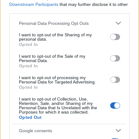
Downstream Participants
that may further disclose it to other
third parties.
Please note that this website/app uses one or more Google
Personal Data Processing Opt Outs
services and may gather and store information including but
not limited to your visit or usage behaviour. You may click to
I want to opt-out of the Sharing of my
personal data.
grant or deny consent to Google and its third-party tags to
Opted In
use your data for below specified purposes in below Google
consent section.
I want to opt-out of the Sale of my
Personal Data.
Opted In
I want to opt-out of processing my
Personal Data for Targeted Advertising.
Καιρίδης: Μειωμένες οι μεταναστευτικές ροές
Opted In
τον Οκτώβριο
I want to opt-out of Collection, Use,
Retention, Sale, and/or Sharing of my
Personal Data that Is Unrelated with the
Νωρίτερα, ο υπουργός Μετανάστευσης και Ασύλου,
Purposes for which it was collected.
Δημήτρης Καιρίδης ενημερώνοντας τη Βουλή για
Opted Out
το μεταναστευτικό, διαβεβαίωσε πως η κατάσταση
Google consents
θα έχει ομαλοποιηθεί μέχρι τα Χριστούγεννα, ενώ