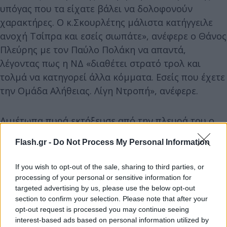
υπόγας που τα είχατε βάλει να δολοφονούν
χαρακτήρες. Ο κ.Σκουρλέτης μάλιστα κατήγγειλε
ανοχή Τσίπρα και εσείς σιωπάτε», ανέφερε ο Θάνος
Πλεύρης με τον Παύλο Πολάκη να απαντά,
λέγοντας πως η ΝΔ «διαθέτει στρατό τρολ και
τολμά να κατηγορεί άλλα κόμματα. Εσείς που έχετε
την Ομάδα Αλήθειας. Λίγη Ντροπή», ανέφερε.
Διμέτωπα πυρά εκτόξευσε από την πλευρά του ο
κοινοβουλευτικός εκπρόσωπος του ΠΑΣΟΚ,
Flash.gr -
Do Not Process My Personal Information
Δημήτρης Μάντζος, σχολιάζοντας πως το ζήτημα
του ψηφιακού παρακράτους που δολοφονεί
If you wish to opt-out of the sale, sharing to third parties, or
χαρακτήρες είναι ευρύτερο, καλώντας τόσο την
processing of your personal or sensitive information for
Νέα Δημοκρατία όσο και τον ΣΥΡΙΖΑ να δώσουν
targeted advertising by us, please use the below opt-out
section to confirm your selection. Please note that after your
απαντήσεις για τους “κομματικούς στρατούς που
opt-out request is processed you may continue seeing
σπέρνουν τη διχόνοια”, όπως κατήγγειλε.
interest-based ads based on personal information utilized by