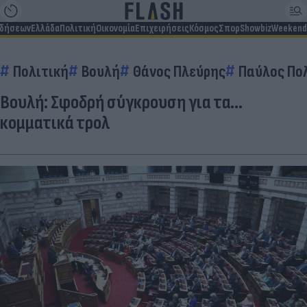
ιδήσεων
Ελλάδα
Πολιτική
Οικονομία
Επιχειρήσεις
Κόσμος
Σπορ
Showbiz
Weekend
Πολιτική
Βουλή
Θάνος Πλεύρης
Παύλος Πο
Βουλή: Σφοδρή σύγκρουση για τα…
κομματικά τρολ