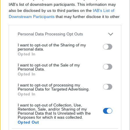
IAB’s list of downstream participants. This information may
also be disclosed by us to third parties on the
IAB’s List of
Downstream Participants
that may further disclose it to other
third parties.
Please note that this website/app uses one or more Google
Personal Data Processing Opt Outs
services and may gather and store information including but
not limited to your visit or usage behaviour. You may click to
I want to opt-out of the Sharing of my
personal data.
grant or deny consent to Google and its third-party tags to
Opted In
use your data for below specified purposes in below Google
FIFA The Best: Κορυφαίος ο Λιονέλ Μέσι για το
consent section.
I want to opt-out of the Sale of my
Personal Data.
2022 [vid]
Opted In
Εύη
28.02.2023 16:59
I want to opt-out of processing my
Κούρτη
Personal Data for Targeted Advertising.
Opted In
I want to opt-out of Collection, Use,
Retention, Sale, and/or Sharing of my
Personal Data that Is Unrelated with the
Purposes for which it was collected.
Opted Out