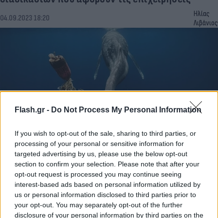
Ηλίας
04.09.2023 18:20
Λιβάνιος
Flash.gr -
Do Not Process My Personal Information
If you wish to opt-out of the sale, sharing to third parties, or
processing of your personal or sensitive information for
Underwater Photographer of the Year 2023: Η
targeted advertising by us, please use the below opt-out
section to confirm your selection. Please note that after your
εντυπωσιακή ζωή των πλασμάτων του ωκεανού
opt-out request is processed you may continue seeing
Τάνια
interest-based ads based on personal information utilized by
03.03.2023 15:26
Γκιώση
us or personal information disclosed to third parties prior to
your opt-out. You may separately opt-out of the further
disclosure of your personal information by third parties on the