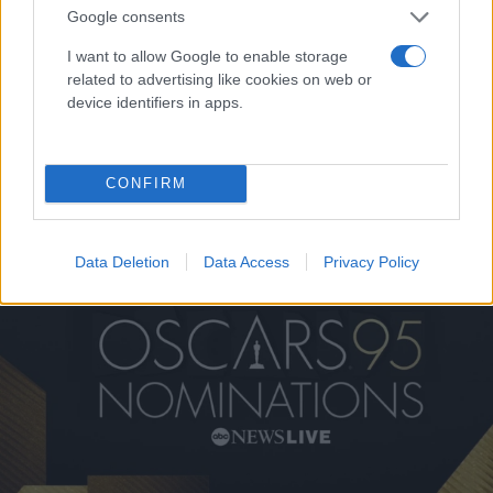
Google consents
I want to allow Google to enable storage
related to advertising like cookies on web or
device identifiers in apps.
SAG Awards 2023: Σάρωσε τα βραβεία η ταινία
«Everything Everywhere All at Once» και είναι
CONFIRM
φαβορί για τα Oscars [vid+pic]
Εύη
27.02.2023 16:41
Κούρτη
Data Deletion
Data Access
Privacy Policy