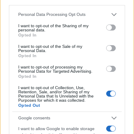
third parties.
Please note that this website/app uses one or more Google
Personal Data Processing Opt Outs
services and may gather and store information including but
Στην πορτοκαλί λίστα η Ελλάδα
not limited to your visit or usage behaviour. You may click to
I want to opt-out of the Sharing of my
personal data.
grant or deny consent to Google and its third-party tags to
Opted In
use your data for below specified purposes in below Google
Η Ελλάδα παραμένει στην "πορτοκαλί" λίστα
consent section.
I want to opt-out of the Sale of my
Personal Data.
της Μ. Βρετανίας, με τον Σαπς να αναφέρει ότι
οι
Opted In
Βρετανοί πολίτες που έχουν εμβολιαστεί
I want to opt-out of processing my
πλήρως κατά της covid-19 δεν θα χρειάζεται να
Personal Data for Targeted Advertising.
Opted In
μπαίνουν σε καραντίνα όταν επιστρέφουν από
"πορτοκαλί" χώρες,
σύμφωνα με τα σχέδια της
I want to opt-out of Collection, Use,
Retention, Sale, and/or Sharing of my
κυβέρνησης που θα εξηγηθούν λεπτομερώς τον
Personal Data that Is Unrelated with the
Purposes for which it was collected.
επόμενο μήνα.
Opted Out
Google consents
https://twitter.com/grantshapps/status/14081310
ref_src=twsrc%5Etfw%7Ctwcamp%5Etweetembed%7
I want to allow Google to enable storage