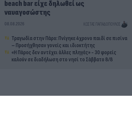
beach bar είχε δηλωθεί ως
ναυαγοσώστης
08.08.2026
ΚΏΣΤΑΣ ΠΑΠΑΔΌΠΟΥΛΟΣ
Τραγωδία στην Πάρο: Πνίγηκε 4χρονο παιδί σε πισίνα
– Προσήχθησαν γονείς και ιδιοκτήτης
«Η Πάρος δεν αντέχει άλλες πληγές» - 30 φορείς
καλούν σε διαδήλωση στο νησί το Σάββατο 8/8