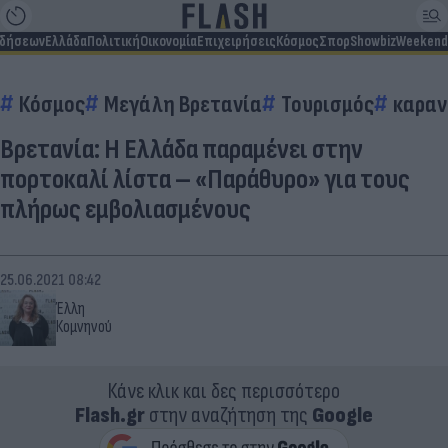
ιδήσεων
Ελλάδα
Πολιτική
Οικονομία
Επιχειρήσεις
Κόσμος
Σπορ
Showbiz
Weekend
Κόσμος
Μεγάλη Βρετανία
Τουρισμός
καραν
Βρετανία: Η Ελλάδα παραμένει στην
πορτοκαλί λίστα – «Παράθυρο» για τους
πλήρως εμβολιασμένους
25.06.2021 08:42
Έλλη
Κομνηνού
Κάνε κλικ και δες περισσότερο
Flash.gr
στην αναζήτηση της
Google