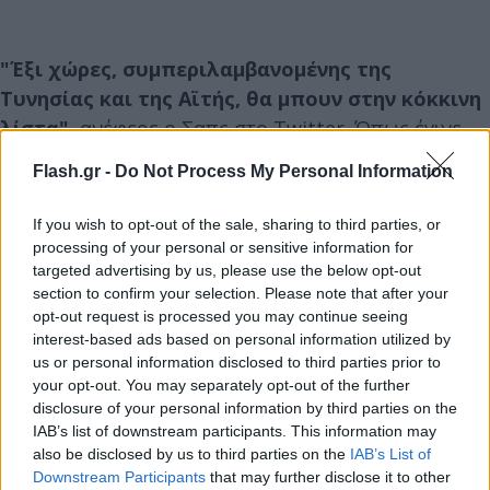
"Έξι χώρες, συμπεριλαμβανομένης της
Τυνησίας και της Αϊτής, θα μπουν στην κόκκινη
λίστα",
ανέφερε ο Σαπς στο Twitter. Όπως έγινε
γνωστό στη συνέχεια οι άλλες 4 χώρες που
Flash.gr -
Do Not Process My Personal Information
μπαίνουν στην "κόκκινη λίστα" είναι η Ερυθραία, η
Δομινικανή Δημοκρατία, η Μογγολία και η
If you wish to opt-out of the sale, sharing to third parties, or
Ουγκάντα.
processing of your personal or sensitive information for
targeted advertising by us, please use the below opt-out
section to confirm your selection. Please note that after your
Σε προσθήκη στην ανάρτηση του ο υπουργός
opt-out request is processed you may continue seeing
Μεταφορών ανακοίνωσε ότι στην
"πράσινη" λίστα
interest-based ads based on personal information utilized by
us or personal information disclosed to third parties prior to
μπαίνουν περιοχές της Καραϊβικής, όπως τα
your opt-out. You may separately opt-out of the further
Μπαρμπέιντος, ενώ Ισραήλ και Ιερουσαλήμ
disclosure of your personal information by third parties on the
προστίθενται στην "πράσινη λίστα
IAB’s list of downstream participants. This information may
also be disclosed by us to third parties on the
IAB’s List of
επιτήρησης".
Downstream Participants
that may further disclose it to other