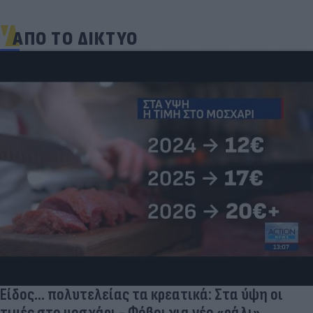
ΑΠΟ ΤΟ ΔΙΚΤΥΟ
Είδος... πολυτελείας τα κρεατικά: Στα ύψη οι
τιμές στο μοσχάρι - Φόβοι για νέο «ράλι»