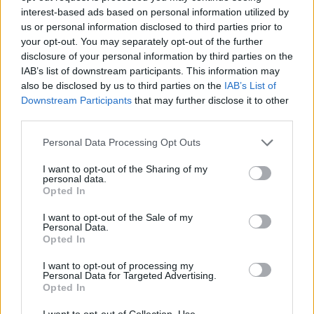
στις πρώτες του δηλώσεις μετά τον θάνατο της
interest-based ads based on personal information utilized by
Ελισάβετ Β’. «Η απώλειά της θα γίνει βαθιά αισθητή
us or personal information disclosed to third parties prior to
σε όλη τη χώρα, την κοινοπολιτεία και για
your opt-out. You may separately opt-out of the further
αμέτρητους ανθρώπους», είπε ο μεγαλύτερος γιος
disclosure of your personal information by third parties on the
IAB’s list of downstream participants. This information may
της Ελισάβετ Β’.
also be disclosed by us to third parties on the
IAB’s List of
Downstream Participants
that may further disclose it to other
third parties.
Please note that this website/app uses one or more Google
Personal Data Processing Opt Outs
services and may gather and store information including but
not limited to your visit or usage behaviour. You may click to
I want to opt-out of the Sharing of my
personal data.
grant or deny consent to Google and its third-party tags to
Opted In
use your data for below specified purposes in below Google
consent section.
I want to opt-out of the Sale of my
Personal Data.
Opted In
I want to opt-out of processing my
Personal Data for Targeted Advertising.
Opted In
I want to opt-out of Collection, Use,