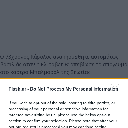
Ο 73χρονος Κάρολος ανακηρύχθηκε αυτομάτως
βασιλιάς όταν η Ελισάβετ Β’ απεβίωσε το απόγευμα
στο κάστρο Μπαλμόραλ της Σκωτίας.
Οι πρώτες δηλώσεις
Flash.gr -
Do Not Process My Personal Information
If you wish to opt-out of the sale, sharing to third parties, or
«Ο θάνατος της πολυαγαπημένης μου μητέρας, της
processing of your personal or sensitive information for
βασίλισσας, είναι μια στιγμή υπέρτατης θλίψης για
targeted advertising by us, please use the below opt-out
εμένα», τόνισε ο βασιλιάς Κάρολος Γ’ της Βρετανίας
section to confirm your selection. Please note that after your
opt-out request is processed you may continue seeing