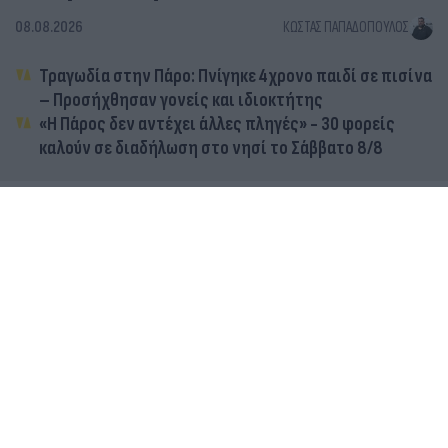
08.08.2026
ΚΏΣΤΑΣ ΠΑΠΑΔΌΠΟΥΛΟΣ
Τραγωδία στην Πάρο: Πνίγηκε 4χρονο παιδί σε πισίνα
– Προσήχθησαν γονείς και ιδιοκτήτης
«Η Πάρος δεν αντέχει άλλες πληγές» - 30 φορείς
καλούν σε διαδήλωση στο νησί το Σάββατο 8/8