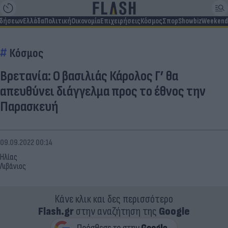
ιδήσεων
Ελλάδα
Πολιτική
Οικονομία
Επιχειρήσεις
Κόσμος
Σπορ
Showbiz
Weekend
Κόσμος
Βρετανία: Ο βασιλιάς Κάρολος Γ’ θα
απευθύνει διάγγελμα προς το έθνος την
Παρασκευή
09.09.2022 00:14
Ηλίας
Λιβάνιος
Κάνε κλικ και δες περισσότερο
Flash.gr
στην αναζήτηση της
Google