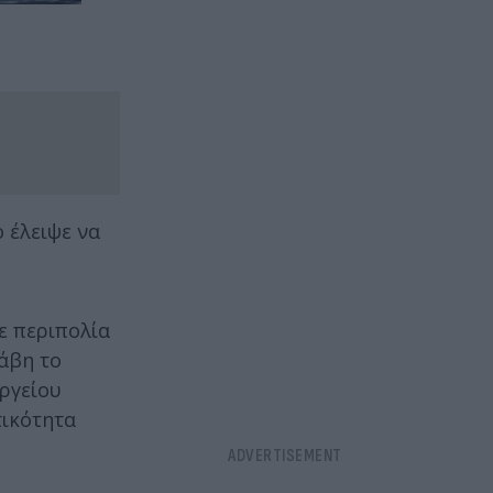
 έλειψε να
ε περιπολία
άβη το
ργείου
τικότητα