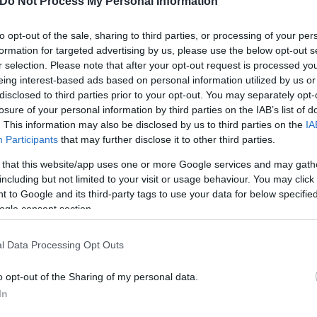
Do Not Process My Personal Information
 μηχανικούς απετράπη η «χειρότερη καταστροφή» σ
to opt-out of the sale, sharing to third parties, or processing of your per
 εφημερίδα, σημειώνοντας ότι «μια τέτοια καταστρ
formation for targeted advertising by us, please use the below opt-out s
ακτήσει το άκρως απόρρητο υποβρύχιο και τον πυρ
r selection. Please note that after your opt-out request is processed y
eing interest-based ads based on personal information utilized by us or
disclosed to third parties prior to your opt-out. You may separately opt-
losure of your personal information by third parties on the IAB’s list of
. This information may also be disclosed by us to third parties on the
IA
Participants
that may further disclose it to other third parties.
 that this website/app uses one or more Google services and may gath
including but not limited to your visit or usage behaviour. You may click 
 to Google and its third-party tags to use your data for below specifi
ogle consent section.
l Data Processing Opt Outs
o opt-out of the Sharing of my personal data.
In