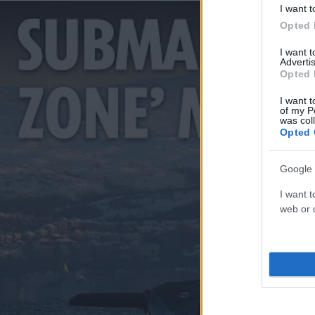
I want t
Opted 
I want 
Advertis
Opted 
I want t
of my P
was col
Opted 
Google 
I want t
web or d