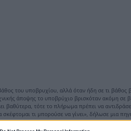
βάθος του υποβρυχίου, αλλά όταν ήδη σε τι βάθος 
εχνικής άποψης το υποβρύχιο βρισκόταν ακόμη σε 
άει βαθύτερα, τότε το πλήρωμα πρέπει να αντιδράσε
 σκέφτομαι τι μπορούσε να γίνει», δήλωσε μια πηγ