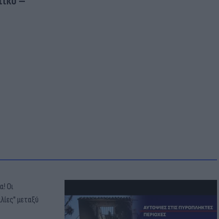
τικό –