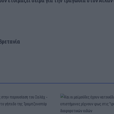
ερον ετοιμάζει σειρά για την τραγωδία στον Ατλαν
Βρετανία