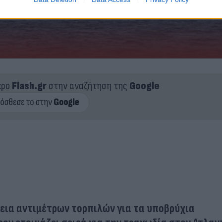
ερο
Flash.gr
στην αναζήτηση της
Google
εια αντιμέτρων τορπιλών για τα υποβρύχια