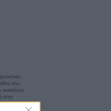
βρισκόταν,
βάθος που
ι αναλόγως.
ή στην