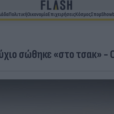
λάδα
Πολιτική
Οικονομία
Επιχειρήσεις
Κόσμος
Σπορ
Showb
ύχιο σώθηκε «στο τσακ» - 