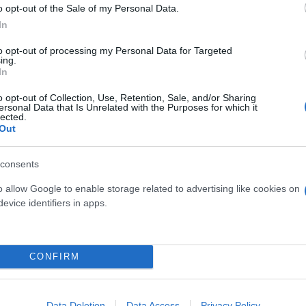
o opt-out of the Sale of my Personal Data.
In
to opt-out of processing my Personal Data for Targeted
ing.
In
o opt-out of Collection, Use, Retention, Sale, and/or Sharing
ersonal Data that Is Unrelated with the Purposes for which it
lected.
Out
consents
o allow Google to enable storage related to advertising like cookies on
evice identifiers in apps.
CONFIRM
Data Deletion
Data Access
Privacy Policy