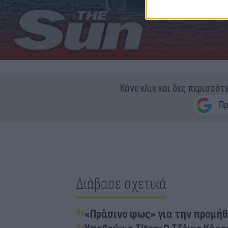
Κάνε κλικ και δες περισσότ
Διάβασε σχετικά
«Πράσινο φως» για την προμήθ