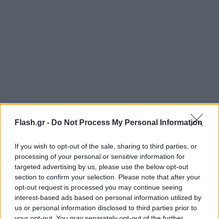
Flash.gr -
Do Not Process My Personal Information
Η ομάδα των δυτικών προαστίων, που πέρα από τη
Basket League συμμετέχει στο BCL, έψαχνε έναν
If you wish to opt-out of the sale, sharing to third parties, or
processing of your personal or sensitive information for
παίκτη για να ενισχύσει τη front-line της και έτσι οι
targeted advertising by us, please use the below opt-out
δύο πλευρές αποφάσισαν να πορευτούν μαζί για το
section to confirm your selection. Please note that after your
υπόλοιπο της τρέχουσας σεζόν, με φόντο την
opt-out request is processed you may continue seeing
interest-based ads based on personal information utilized by
επέκταση της συνεργασίας του και την επόμενη.
us or personal information disclosed to third parties prior to
your opt-out. You may separately opt-out of the further