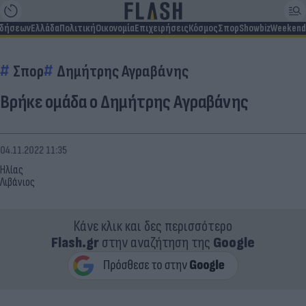
ιδήσεων
Ελλάδα
Πολιτική
Οικονομία
Επιχειρήσεις
Κόσμος
Σπορ
Showbiz
Weekend
Σπορ
Δημήτρης Αγραβάνης
Βρήκε ομάδα ο Δημήτρης Αγραβάνης
04.11.2022 11:35
Ηλίας
Λιβάνιος
Κάνε κλικ και δες περισσότερο
Flash.gr
στην αναζήτηση της
Google