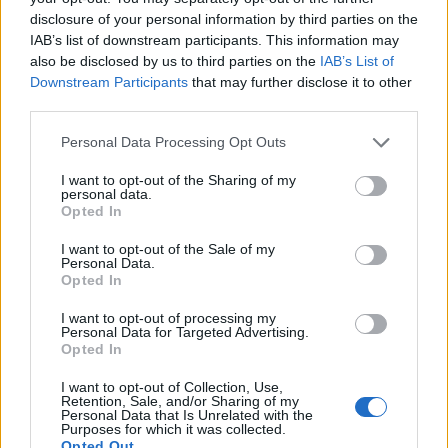
Στο παρελθόν ο Αγραβάνης έχει περάσει από
disclosure of your personal information by third parties on the
IAB’s list of downstream participants. This information may
Μαρούσι, Πανιώνιο, Ολυμπιακό (εκεί όπου
also be disclosed by us to third parties on the
IAB’s List of
συνυπήρξε με τον V-Span) και Προμηθέα, ενώ τη
Downstream Participants
that may further disclose it to other
φανέλα του Περιστερίου έχει φορέσει στο
third parties.
παρελθόν και ο μικρότερος αδερφός του, Γιάννης.
Please note that this website/app uses one or more Google
Personal Data Processing Opt Outs
services and may gather and store information including but
not limited to your visit or usage behaviour. You may click to
I want to opt-out of the Sharing of my
personal data.
grant or deny consent to Google and its third-party tags to
Opted In
use your data for below specified purposes in below Google
consent section.
I want to opt-out of the Sale of my
Personal Data.
Opted In
I want to opt-out of processing my
Personal Data for Targeted Advertising.
Opted In
I want to opt-out of Collection, Use,
Retention, Sale, and/or Sharing of my
Personal Data that Is Unrelated with the
Purposes for which it was collected.
Opted Out