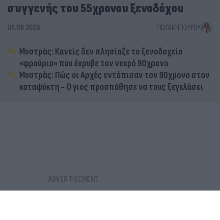
συγγενής του 55χρονου ξενοδόχου
05.08.2026
ΓΙΏΤΑ ΚΗΠΟΥΡΟΎ
Μυστράς: Κανείς δεν πλησίαζε το ξενοδοχείο
«φρούριο» που έκρυβε τον νεκρό 90χρονο
Μυστράς: Πώς οι Αρχές εντόπισαν τον 90χρονο στον
καταψύκτη - Ο γιος προσπάθησε να τους ξεγελάσει