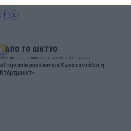
ΑΠΟ ΤΟ ΔΙΚΤΥΟ
«Στην pole position για Κωνσταντέλια η
Ντόρτμουντ»