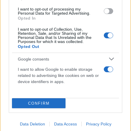
Αθηνών. Φόρεσε, ακόμη, τη φανέλα της CA Osasuna
I want to opt-out of processing my
και της Nottingham Forest. Είναι εν ενεργεία
Personal Data for Targeted Advertising.
Opted In
διεθνής με την εθνική Ιράν. Ο ποδοσφαιριστής θα
έρθει στην Κύπρο για ολοκλήρωση της συμφωνίας».
I want to opt-out of Collection, Use,
Retention, Sale, and/or Sharing of my
Personal Data that Is Unrelated with the
Purposes for which it was collected.
Opted Out
Κάνε κλικ και δες περισσότερο
Flash.gr
στην αναζήτηση της
Google
Google consents
I want to allow Google to enable storage
related to advertising like cookies on web or
device identifiers in apps.
CONFIRM
Διάβασε περισσότερα
Σπορ
ΑΕΚ
Καρίμ Ανσαριφάρντ
Data Deletion
Data Access
Privacy Policy