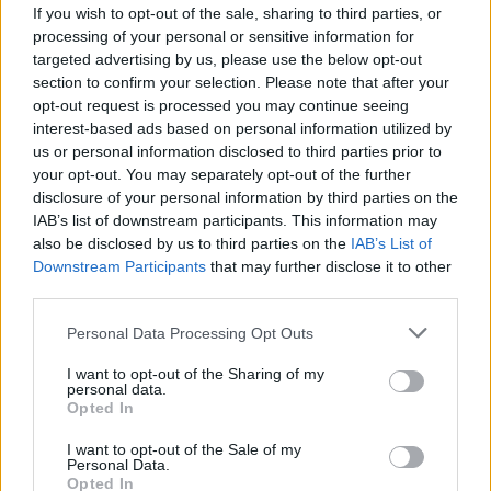
If you wish to opt-out of the sale, sharing to third parties, or
processing of your personal or sensitive information for
targeted advertising by us, please use the below opt-out
section to confirm your selection. Please note that after your
opt-out request is processed you may continue seeing
interest-based ads based on personal information utilized by
us or personal information disclosed to third parties prior to
your opt-out. You may separately opt-out of the further
disclosure of your personal information by third parties on the
IAB’s list of downstream participants. This information may
also be disclosed by us to third parties on the
IAB’s List of
Downstream Participants
that may further disclose it to other
third parties.
Το συμβόλαιο συνεργασίας είναι διάρκειας 2+1
Please note that this website/app uses one or more Google
Personal Data Processing Opt Outs
services and may gather and store information including but
χρόνια. Ο Karim Ansarifard αγωνίστηκε, επίσης,
not limited to your visit or usage behaviour. You may click to
I want to opt-out of the Sharing of my
στον Ολυμπιακό Πειραιώς, με τον οποίο στέφθηκε
personal data.
grant or deny consent to Google and its third-party tags to
Opted In
πρωταθλητής και έπαιξε στους ομίλους του UEFA
use your data for below specified purposes in below Google
consent section.
Europa League, διοργάνωση στην οποία
I want to opt-out of the Sale of my
Personal Data.
συμμετείχε και κατά τη θητεία του στην ΑΕΚ
Opted In