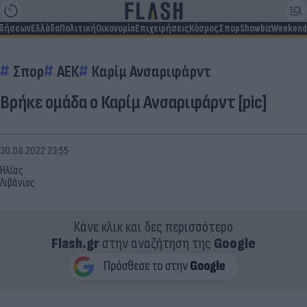
ιδήσεων
Ελλάδα
Πολιτική
Οικονομία
Επιχειρήσεις
Κόσμος
Σπορ
Showbiz
Weekend
Σπορ
ΑΕΚ
Καρίμ Ανσαριφάρντ
Βρήκε ομάδα ο Καρίμ Ανσαριφάρντ [pic]
30.08.2022 23:55
Ηλίας
Λιβάνιος
Κάνε κλικ και δες περισσότερο
Flash.gr
στην αναζήτηση της
Google