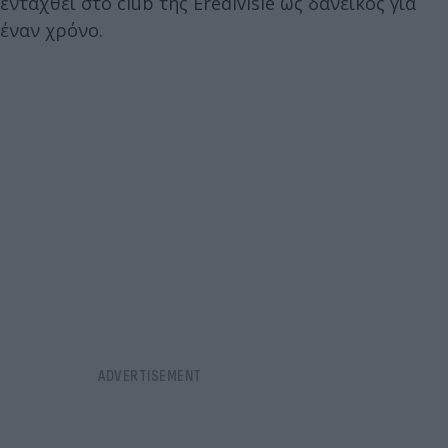
ενταχθεί στο club της Eredivisie ως δανεικός για
έναν χρόνο.