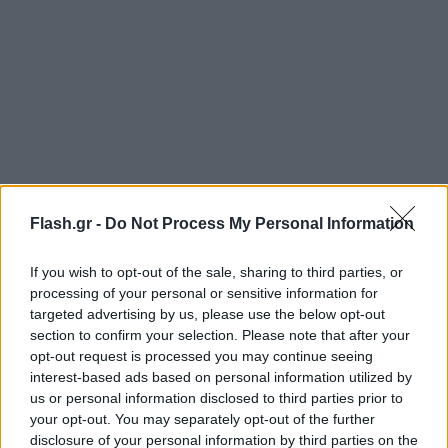
Flash.gr -
Do Not Process My Personal Information
https://youtu.be/qbM9lPGWlN4
If you wish to opt-out of the sale, sharing to third parties, or
processing of your personal or sensitive information for
targeted advertising by us, please use the below opt-out
Η Τβέντε θα καλύψει το μεγαλύτερο ποσοστό των
section to confirm your selection. Please note that after your
απολαβών του Τζόλη, ο οποίος θα έχει ως όφελος
opt-out request is processed you may continue seeing
interest-based ads based on personal information utilized by
στον σταθερό χρόνο συμμετοχής, κάτι που δεν
us or personal information disclosed to third parties prior to
είχε πέρυσι στην Premier League με την Νόριτς, η
your opt-out. You may separately opt-out of the further
οποία τερμάτισε τελευταία και υποβιβάστηκε.
disclosure of your personal information by third parties on the