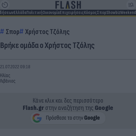
ιδήσεων
Ελλάδα
Πολιτική
Οικονομία
Επιχειρήσεις
Κόσμος
Σπορ
Showbiz
Weekend
Σπορ
Χρήστος Τζόλης
Βρήκε ομάδα ο Χρήστος Τζόλης
21.07.2022 09:18
Ηλίας
Λιβάνιος
Κάνε κλικ και δες περισσότερο
Flash.gr
στην αναζήτηση της
Google