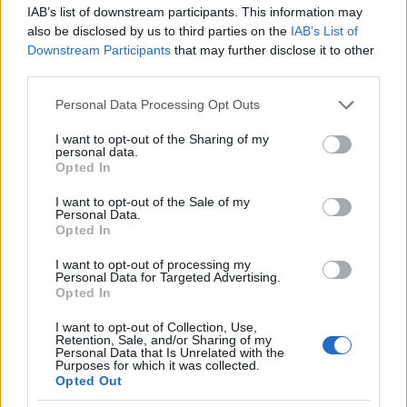
IAB’s list of downstream participants. This information may
Σημειώνεται ότι θα έχει ευκαιρία να παίξει και στην
also be disclosed by us to third parties on the
IAB’s List of
Ευρώπη, αφού η - όπως φαίνεται - νέα του ομάδα,
Downstream Participants
that may further disclose it to other
συμμετέχει στο Europa Conference League.
third parties.
Please note that this website/app uses one or more Google
Personal Data Processing Opt Outs
services and may gather and store information including but
not limited to your visit or usage behaviour. You may click to
I want to opt-out of the Sharing of my
personal data.
grant or deny consent to Google and its third-party tags to
Opted In
use your data for below specified purposes in below Google
consent section.
I want to opt-out of the Sale of my
Personal Data.
Opted In
I want to opt-out of processing my
Personal Data for Targeted Advertising.
Opted In
I want to opt-out of Collection, Use,
Retention, Sale, and/or Sharing of my
Personal Data that Is Unrelated with the
Purposes for which it was collected.
Opted Out