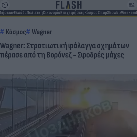
ιδήσεων
Ελλάδα
Πολιτική
Οικονομία
Επιχειρήσεις
Κόσμος
Σπορ
Showbiz
Weekend
Κόσμος
Wagner
Wagner: Στρατιωτική φάλαγγα οχημάτων
πέρασε από τη Βορόνεζ - Σφοδρές μάχες