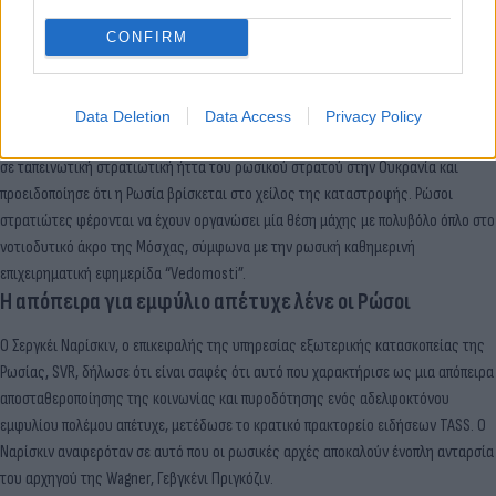
Ρώσοι εθνικιστές με επικεφαλής έναν πρώην αξιωματικό της ρωσικής κρατικής
CONFIRM
υπηρεσίας ασφαλείας FSB δήλωσαν σήμερα ότι θα δημοσιεύσουν σύντομα ένα
σχέδιο δράσης για να απαντήσουν στην ένοπλη ανταρσία της Βάγκνερ. Η ρωσική
εθνικιστική οργάνωση, γνωστή ως «Λέσχη Αγανακτισμένων Πατριωτών»,
Data Deletion
Data Access
Privacy Policy
ανέφερε σε ανακοίνωσή της ότι ένας εμφύλιος πόλεμος ενδέχεται να οδηγήσει
σε ταπεινωτική στρατιωτική ήττα του ρωσικού στρατού στην Ουκρανία και
προειδοποίησε ότι η Ρωσία βρίσκεται στο χείλος της καταστροφής. Ρώσοι
στρατιώτες φέρονται να έχουν οργανώσει μία θέση μάχης με πολυβόλο όπλο στο
νοτιοδυτικό άκρο της Μόσχας, σύμφωνα με την ρωσική καθημερινή
επιχειρηματική εφημερίδα “Vedomosti”.
Η απόπειρα για εμφύλιο απέτυχε λένε οι Ρώσοι
Ο Σεργκέι Ναρίσκιν, ο επικεφαλής της υπηρεσίας εξωτερικής κατασκοπείας της
Ρωσίας, SVR, δήλωσε ότι είναι σαφές ότι αυτό που χαρακτήρισε ως μια απόπειρα
αποσταθεροποίησης της κοινωνίας και πυροδότησης ενός αδελφοκτόνου
εμφυλίου πολέμου απέτυχε, μετέδωσε το κρατικό πρακτορείο ειδήσεων TASS. Ο
Ναρίσκιν αναφερόταν σε αυτό που οι ρωσικές αρχές αποκαλούν ένοπλη ανταρσία
του αρχηγού της Wagner, Γεβγκένι Πριγκόζιν.