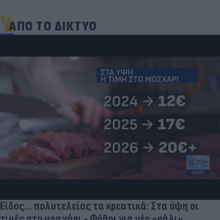
ΑΠΟ ΤΟ ΔΙΚΤΥΟ
Είδος... πολυτελείας τα κρεατικά: Στα ύψη οι
τιμές στο μοσχάρι - Φόβοι για νέο «ράλι»