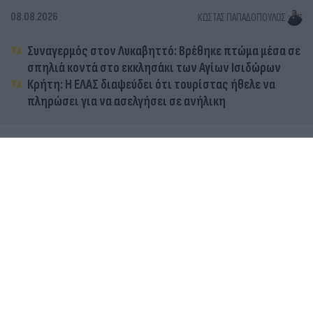
08.08.2026
ΚΏΣΤΑΣ ΠΑΠΑΔΌΠΟΥΛΟΣ
Συναγερμός στον Λυκαβηττό: Βρέθηκε πτώμα μέσα σε
σπηλιά κοντά στο εκκλησάκι των Αγίων Ισιδώρων
Κρήτη: Η ΕΛΑΣ διαψεύδει ότι τουρίστας ήθελε να
πληρώσει για να ασελγήσει σε ανήλικη