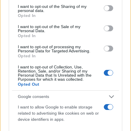
services and may gather and store information including but
ξέσπασαν σε μια δεξαμενή καυσίμων σε εγκαταστάσεις αποθήκευσης πετρελαίου.
not limited to your visit or usage behaviour. You may click to
I want to opt-out of the Sharing of my
Περισσότεροι από 100 πυροσβέστες και 30 μονάδες έχουν αναπτυχθεί στο
personal data.
grant or deny consent to Google and its third-party tags to
Opted In
σημείο, δήλωσε ο περιφερειάρχης Αλεξάντερ Γκούσεφ.
use your data for below specified purposes in below Google
Ο κυβερνήτης της περιφέρειας Voronezh της Ρωσίας δήλωσε εξάλλου ότι ο
consent section.
I want to opt-out of the Sale of my
Personal Data.
ρωσικός στρατός λαμβάνει «τα απαραίτητα στρατιωτικά μέτρα» στην περιοχή
Opted In
ως μέρος μιας αντιτρομοκρατικής επιχείρησης που κηρύχθηκε μετά από ένοπλη
ανταρσία της μισθοφορικής ομάδας Wagner.
I want to opt-out of processing my
Personal Data for Targeted Advertising.
Οι κάτοικοι της περιφέρειας Λιπέτσκ καλούνται να
Opted In
μείνουν σπίτια τους
I want to opt-out of Collection, Use,
Retention, Sale, and/or Sharing of my
Οι αρχές στη ρωσική περιφέρεια Λιπέτσκ, που βρίσκεται σε απόσταση 420 χλμ.
Personal Data that Is Unrelated with the
νότια της Μόσχας, κάλεσαν σήμερα τους κατοίκους της περιφέρειας να μείνουν
Purposes for which it was collected.
Opted Out
στα σπίτια τους, μπροστά στην ανταρσία των μισθοφόρων της Wagner. "Για να
διασφαλιστεί η τάξη και η ασφάλεια των πολιτών της περιφέρειας Λίπετσκ, το
Google consents
επιχειρησιακό (περιφερειακό) αρχηγείο καλεί τους κατοίκους να μην φύγουν από
τα σπίτια τους εκτός εάν είναι απαραίτητο και να μην ταξιδέψουν με ιδιωτικό
I want to allow Google to enable storage
related to advertising like cookies on web or
όχημα", τόνισαν οι αρχές.
device identifiers in apps.
Ρώσοι εθνικιστές ετοιμάζουν σχέδιο δράσης κατά της
Wagner