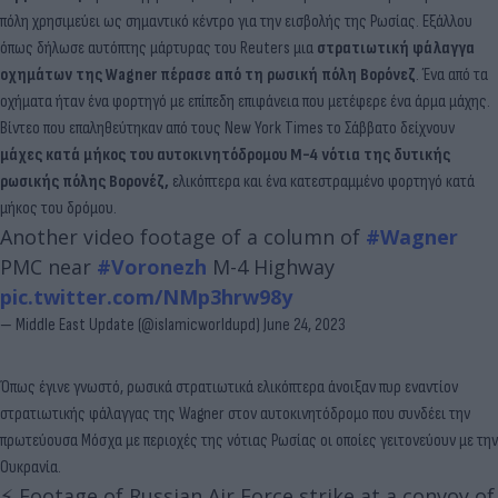
πόλη χρησιμεύει ως σημαντικό κέντρο για την εισβολής της Ρωσίας. Εξάλλου
όπως δήλωσε αυτόπτης μάρτυρας του Reuters μια
στρατιωτική φάλαγγα
οχημάτων της Wagner πέρασε από τη ρωσική πόλη Βορόνεζ
. Ένα από τα
οχήματα ήταν ένα φορτηγό με επίπεδη επιφάνεια που μετέφερε ένα άρμα μάχης.
Βίντεο που επαληθεύτηκαν από τους New York Times το Σάββατο δείχνουν
μάχες κατά μήκος του αυτοκινητόδρομου Μ-4 νότια της δυτικής
ρωσικής πόλης Βορονέζ,
ελικόπτερα και ένα κατεστραμμένο φορτηγό κατά
μήκος του δρόμου.
Another video footage of a column of
#Wagner
PMC near
#Voronezh
M-4 Highway
pic.twitter.com/NMp3hrw98y
— Middle East Update (@islamicworldupd)
June 24, 2023
Όπως έγινε γνωστό, ρωσικά στρατιωτικά ελικόπτερα άνοιξαν πυρ εναντίον
στρατιωτικής φάλαγγας της Wagner στον αυτοκινητόδρομο που συνδέει την
πρωτεύουσα Μόσχα με περιοχές της νότιας Ρωσίας οι οποίες γειτονεύουν με την
Ουκρανία.
⚡ Footage of Russian Air Force strike at a convoy of