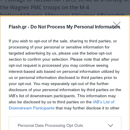
the Wagner PMC troops on the M-4
highway❗
#Russia
#Moscow
#Wagner
#Prigozhin
#Voronezh
pic.twitter.com/sT8MBzVOzq
Flash.gr -
Do Not Process My Personal Information
— Earth Updates (@a_newschannel)
June 24, 2023
If you wish to opt-out of the sale, sharing to third parties, or
Η περιοχή αυτή βρίσκεται βόρεια του Ροστόφ επί του Ντον, όπου ο Πριγκόζιν
processing of your personal or sensitive information for
ισχυρίζεται ότι
targeted advertising by us, please use the below opt-out
ελέγχει βασικές στρατιωτικές εγκαταστάσεις στην
section to confirm your selection. Please note that after your
πόλη.
Άλλες φωτογραφίες που δημοσιεύθηκαν από κανάλια Telegram που
opt-out request is processed you may continue seeing
υποστηρίζουν την Wagner δείχνουν Ρώσους στρατιώτες σε συνοριακό πέρασμα
interest-based ads based on personal information utilized by
στο Βορονέζ να καταθέτουν τα όπλα τους. Ενώ η τοποθεσία μπόρεσε να
us or personal information disclosed to third parties prior to
επιβεβαιωθεί και οι στρατιώτες δεν φαίνεται να είναι οπλισμένοι, οι ακριβείς
your opt-out. You may separately opt-out of the further
συνθήκες του επεισοδίου ήταν ασαφείς.
disclosure of your personal information by third parties on the
Explosion in Voronezh
pic.twitter.com/XQlacU4UIk
IAB’s list of downstream participants. This information may
also be disclosed by us to third parties on the
IAB’s List of
— Russian Market (@runews)
June 24, 2023
Downstream Participants
that may further disclose it to other
third parties.
Νωρίτερα, ο κυβερνήτης της ρωσικής περιφέρειας Βορόνεζ δήλωσε ότι οι
Please note that this website/app uses one or more Google
Personal Data Processing Opt Outs
υπηρεσίες έκτακτης ανάγκης προσπαθούν να κατασβήσουν τις φλόγες που