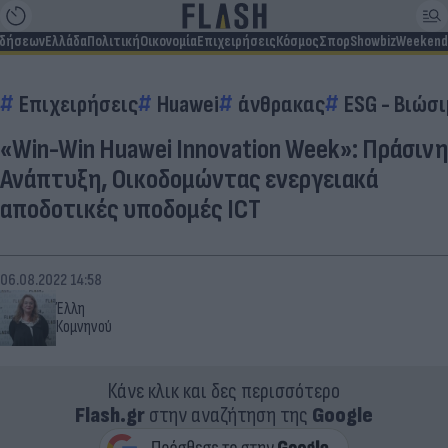
ιδήσεων
Ελλάδα
Πολιτική
Οικονομία
Επιχειρήσεις
Κόσμος
Σπορ
Showbiz
Weekend
Επιχειρήσεις
Huawei
άνθρακας
ESG - Bιώσ
«Win-Win Huawei Innovation Week»: Πράσινη
Ανάπτυξη, Οικοδομώντας ενεργειακά
αποδοτικές υποδομές ICT
06.08.2022 14:58
Έλλη
Κομνηνού
Κάνε κλικ και δες περισσότερο
Flash.gr
στην αναζήτηση της
Google