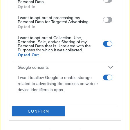
υποδομών ICT και τη δημιουργία αξίας
Personal Data.
Opted In
χρησιμοποιώντας πράσινες τεχνολογίες ICT».
I want to opt-out of processing my
Personal Data for Targeted Advertising.
Στο επίπεδο των σταθμών βάσης, η λύση εστιάζει
Opted In
στην καινοτομία σε τρεις τομείς:
I want to opt-out of Collection, Use,
Retention, Sale, and/or Sharing of my
Personal Data that Is Unrelated with the
Ανάπτυξη σε πλήρως εξωτερικό χώρο:
Purposes for which it was collected.
Opted Out
Χρησιμοποιώντας καινοτόμο εξοπλισμό, την
κορυφαία στον κλάδο μονάδα τροφοδοσίας
Google consents
τύπου Βlade Power που υποστηρίζει
ταυτόχρονα τις τεχνολογίες 2G, 3G, 4G και
I want to allow Google to enable storage
related to advertising like cookies on web or
5G στον ίδιο σταθμό. Η κορυφαία λύση One
device identifiers in apps.
Blade One Site επιτυγχάνει 97% ενεργειακή
απόδοση του σταθμού βάσης (SEE).
Υψηλού βαθμού ολοκλήρωση:
Οι μονάδες RF
CONFIRM
εξαιρετικά ευρείας ζώνης και οι κεραίες
πολλαπλών ζωνών μπορούν να