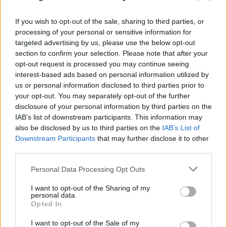
πράσινης ανάπτυξης της Huawei με καινοτομίες σε
αυτά τα τρία επίπεδα, καθώς και το νέο σύστημα
If you wish to opt-out of the sale, sharing to third parties, or
δεικτών NCIe που υποστηρίζει αυτή τη λύση τριών
processing of your personal or sensitive information for
targeted advertising by us, please use the below opt-out
επιπέδων, το οποίο συνίσταται από σταθμούς
section to confirm your selection. Please note that after your
βάσης πράσινου δικτύου και πράσινες διαδικασίες
opt-out request is processed you may continue seeing
λειτουργίας.
interest-based ads based on personal information utilized by
us or personal information disclosed to third parties prior to
your opt-out. You may separately opt-out of the further
Κλείνοντας την ομιλία του, ο Song ανακοίνωσε
disclosure of your personal information by third parties on the
επίσης τα εγκαίνια της αίθουσας Evergreen Land,
IAB’s list of downstream participants. This information may
also be disclosed by us to third parties on the
IAB’s List of
όπου η Huawei θα συναντηθεί με παγκόσμιους
Downstream Participants
that may further disclose it to other
τηλεπικοινωνιακούς παρόχους για να συζητήσουν
third parties.
σε βάθος για την πράσινη ανάπτυξη και τρόπους
Please note that this website/app uses one or more Google
Personal Data Processing Opt Outs
για να οικοδομηθούν ενεργειακά πιο αποδοτικές
services and may gather and store information including but
υποδομές ICT. Επανέλαβε ότι «η Huawei έχει
not limited to your visit or usage behaviour. You may click to
I want to opt-out of the Sharing of my
personal data.
δεσμευτεί να συνεργαστεί με τους παρόχους για τη
grant or deny consent to Google and its third-party tags to
Opted In
use your data for below specified purposes in below Google
βελτίωση της ενεργειακής απόδοσης των
consent section.
I want to opt-out of the Sale of my