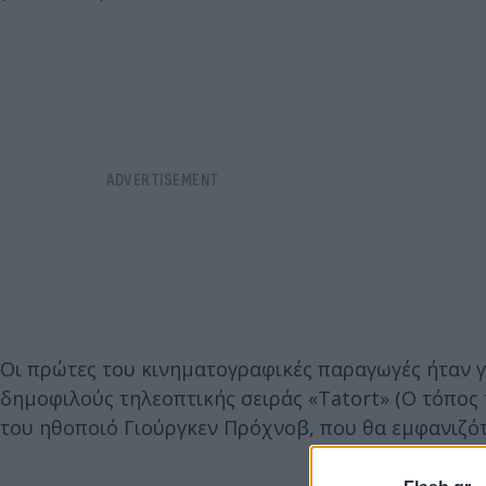
Οι πρώτες του κινηματογραφικές παραγωγές ήταν γ
δημοφιλούς τηλεοπτικής σειράς «Tatort» (Ο τόπος
του ηθοποιό Γιούργκεν Πρόχνοβ, που θα εμφανιζότα