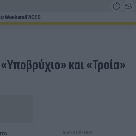
iz
Weekend
FACES
 «Υποβρύχιο» και «Τροία»
στο