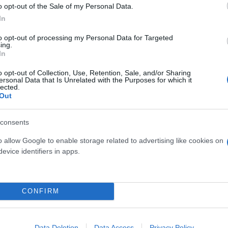
o opt-out of the Sale of my Personal Data.
In
 σκηνοθέτης του Χόλιγουντ, με την άνεση να επανε
to opt-out of processing my Personal Data for Targeted
και να δημιουργεί ταινίες με τους πιο διάσημους ηθ
ing.
In
 ταινία με του «Χάρι Πότερ», αλλά απέρριψε την πρ
o opt-out of Collection, Use, Retention, Sale, and/or Sharing
ersonal Data that Is Unrelated with the Purposes for which it
lected.
Out
ρίων «Poseidon», μια δεύτερη κινηματογραφική μ
consents
μενόμενα εμπορικά αποτελέσματα στις ΗΠΑ, παρότι 
o allow Google to enable storage related to advertising like cookies on
ια δεκαετή αποχή από γυρίσματα, ο Βόλφγκανγκ Πέτε
evice identifiers in apps.
 κωμωδίας «Vier gegen die Bank», που ήταν η πρώτ
CONFIRM
ερο
Flash.gr
στην αναζήτηση της
Google
Data Deletion
Data Access
Privacy Policy