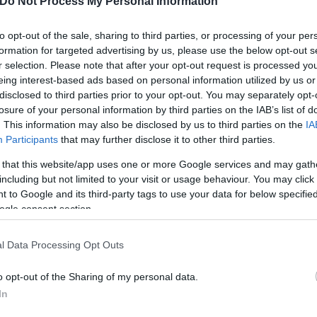
Do Not Process My Personal Information
α μεγάλου μήκους το 1974. Το ψυχολογικό θρίλερ «
ρημα του Χορστ Μποζέτσκυ. Ακολούθησε, μεταξύ ά
to opt-out of the sale, sharing to third parties, or processing of your per
μένη σε φιλμ 16 χιλιοστών και βασισμένη επίσης σε
formation for targeted advertising by us, please use the below opt-out s
r selection. Please note that after your opt-out request is processed y
eing interest-based ads based on personal information utilized by us or
disclosed to third parties prior to your opt-out. You may separately opt-
 ταινία με επικά στοιχεία «Das Boot» (1981), που 
losure of your personal information by third parties on the IAB’s list of
. This information may also be disclosed by us to third parties on the
IA
ο του 1982 με τον τίτλο «Υποβρύχιο U-96: Επιστρο
Participants
that may further disclose it to other third parties.
υ πληρώματος ενός γερμανικού υποβρυχίου κατά τη
 that this website/app uses one or more Google services and may gath
including but not limited to your visit or usage behaviour. You may click 
 to Google and its third-party tags to use your data for below specifi
ogle consent section.
l Data Processing Opt Outs
 ταινία, πήρε πολύ καλές κριτικές και έξι υποψηφι
οθεσίας και προσαρμοσμένου σεναρίου). Επιπλέον ή
o opt-out of the Sharing of my personal data.
νιστεί στον ρόλο του κυβερνήτη του υποβρυχίου, 
In
έτερσεν.