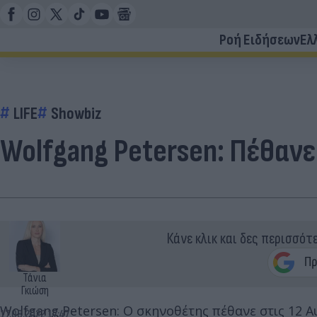
Ροή Ειδήσεων
Ελ
LIFE
Showbiz
Wolfgang Petersen: Πέθανε
Κάνε κλικ και δες περισσότ
Τάνια
Γκιώση
Wolfgang Petersen: Ο σκηνοθέτης πέθανε στις 12 Α
17.08.2022 17:47