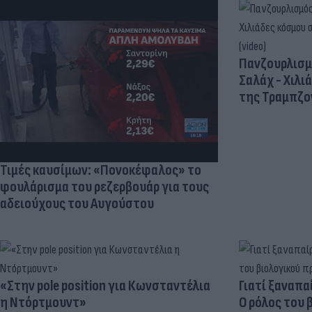
Πανζουρλισμ
Σαλάχ - Χιλι
της Τραμπζον
Τιμές καυσίμων: «Πονοκέφαλος» το
φουλάρισμα του ρεζερβουάρ για τους
αδειούχους του Αυγούστου
«Στην pole position για Κωνσταντέλια
Γιατί ξαναπα
η Ντόρτμουντ»
Ο ρόλος του 