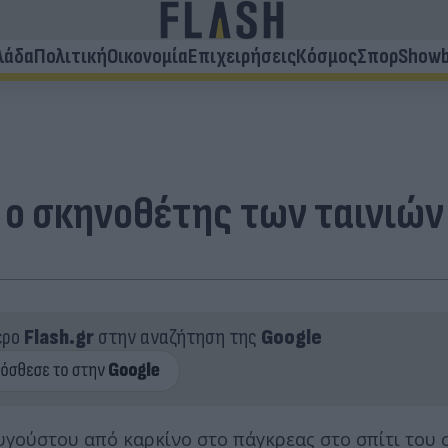
λάδα
Πολιτική
Οικονομία
Επιχειρήσεις
Κόσμος
Σπορ
Showb
 ο σκηνοθέτης των ταινιών
ερο
Flash.gr
στην αναζήτηση της
Google
υγούστου από καρκίνο στο πάγκρεας στο σπίτι του 