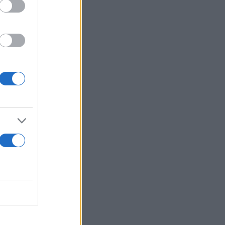
κδώσει το
οποιούς. Ως
όταση.
εταφορά του
έβγαλε τα
ρσεν
η