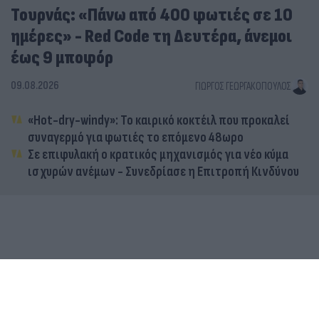
Τουρνάς: «Πάνω από 400 φωτιές σε 10
ημέρες» - Red Code τη Δευτέρα, άνεμοι
έως 9 μποφόρ
09.08.2026
ΓΙΏΡΓΟΣ ΓΕΩΡΓΑΚΌΠΟΥΛΟΣ
«Hot-dry-windy»: Το καιρικό κοκτέιλ που προκαλεί
συναγερμό για φωτιές το επόμενο 48ωρο
Σε επιφυλακή ο κρατικός μηχανισμός για νέο κύμα
ισχυρών ανέμων - Συνεδρίασε η Επιτροπή Κινδύνου