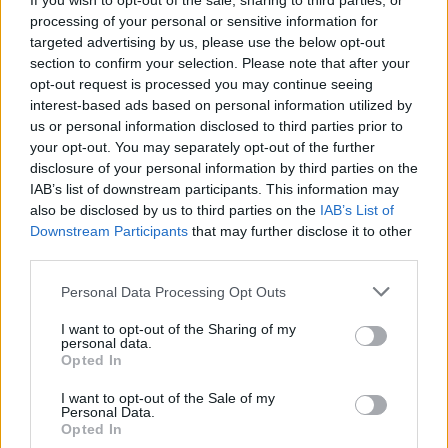
If you wish to opt-out of the sale, sharing to third parties, or
processing of your personal or sensitive information for
Οι τρεις ανήλικοι μεταφέρθηκαν με ασθενοφόρα
targeted advertising by us, please use the below opt-out
του ΕΚΑΒ στα Νοσοκομεία ΑΧΕΠΑ και
section to confirm your selection. Please note that after your
opt-out request is processed you may continue seeing
“Παπαγεωργίου” της Θεσσαλονίκης. Οι δύο ήδη
interest-based ads based on personal information utilized by
έχουν πάρει εξιτήριο ενώ ο τρίτος παραμένει
us or personal information disclosed to third parties prior to
νοσηλευόμενος για προληπτικούς λόγους.
your opt-out. You may separately opt-out of the further
disclosure of your personal information by third parties on the
IAB’s list of downstream participants. This information may
Όπως προέκυψε, για το κυνηγετικό όπλο ο
also be disclosed by us to third parties on the
IAB’s List of
70χρονος δεν διέθετε την απαιτούμενη άδεια.
Downstream Participants
that may further disclose it to other
third parties.
Μαρτυρίες κατοίκων αναφέρουν ότι αντιμετωπίζει
ψυχολογικά προβλήματα.
Please note that this website/app uses one or more Google
Personal Data Processing Opt Outs
services and may gather and store information including but
not limited to your visit or usage behaviour. You may click to
I want to opt-out of the Sharing of my
personal data.
grant or deny consent to Google and its third-party tags to
Opted In
use your data for below specified purposes in below Google
consent section.
I want to opt-out of the Sale of my
Personal Data.
Opted In