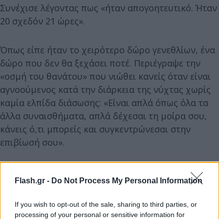
Συνέχισε λέγοντας πως «ήταν απογοητευτικό. Ήταν
20 σχεδόν 21 ώρες».
Όπως είπε ήταν το χειρότερο δώρο γενεθλίων, ένα
δώρο που δεν θα ξεχάσει ποτέ. Περιέγραψε την
«οσμή του θανάτου» που νιώθει κανείς όταν είναι
αγνοούμενος κατά την διάρκεια της νύχτας χωρίς
καμία ελπίδα διάσωσης: «Είναι απλά όπως όλα τα
άλλα συναισθήματα, απλά δέχεσαι τη μοίρα σου,
κάνεις ό,τι μπορείς και συγκεντρώνεσαι στην
επιβίωσή σου».
Flash.gr -
Do Not Process My Personal Information
If you wish to opt-out of the sale, sharing to third parties, or
processing of your personal or sensitive information for