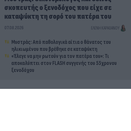
σκοπευτής ο ξενοδόχος που είχε σε
καταψύκτη τη σορό του πατέρα του
07.08.2026
ΕΛΈΝΗ ΚΑΡΑΘΆΝΟΥ
Μυστράς: Από παθολογικά αίτια ο θάνατος του
ηλικιωμένου που βρέθηκε σε καταψύκτη
«Έλεγε να μην ρωτούν για τον πατέρα του»: Τι
αποκαλύπτει στον FLASH συγγενής του 55χρονου
ξενοδόχου