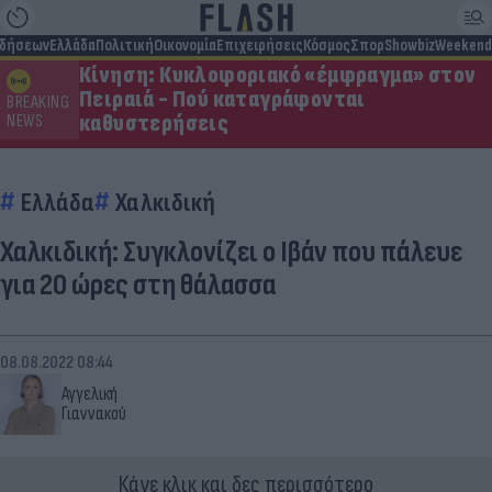
ιδήσεων
Ελλάδα
Πολιτική
Οικονομία
Επιχειρήσεις
Κόσμος
Σπορ
Showbiz
Weekend
Κίνηση: Κυκλοφοριακό «έμφραγμα» στον
Πειραιά - Πού καταγράφονται
BREAKING
καθυστερήσεις
NEWS
Ελλάδα
Χαλκιδική
Χαλκιδική: Συγκλονίζει ο Ιβάν που πάλευε
για 20 ώρες στη θάλασσα
08.08.2022 08:44
Αγγελική
Γιαννακού
Κάνε κλικ και δες περισσότερο