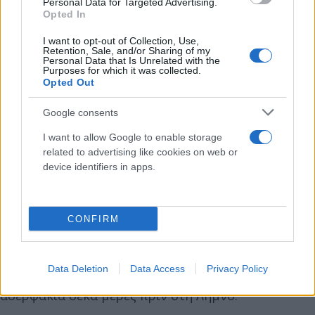
Personal Data for Targeted Advertising.
Opted In
I want to opt-out of Collection, Use,
Retention, Sale, and/or Sharing of my
Και όλα αυτά μέχρι να βρεθεί μια ξεφούσκωτη
Personal Data that Is Unrelated with the
Purposes for which it was collected.
μπάλα στα χέρια του: «Ναι βρήκα μια μικρή μπάλα,
Opted Out
μια παιδική μπάλα τη δεύτερη μέρα ήταν μόνο
Google consents
λίγες ώρες μετά την ανατολή».
I want to allow Google to enable storage
related to advertising like cookies on web or
«Βρήκα τη μπάλα μέσα στη θάλασσα και
device identifiers in apps.
κολύμπησα προς το μέρος της και την κρατούσα με
τα χέρια. Ήταν λίγο ξεφούσκωτη. Ήταν
απογοητευτικό» περιγράφει.
CONFIRM
Μάλιστα, πληροφορίες αναφέρουν ότι πρόκειται
Data Deletion
Data Access
Privacy Policy
για την ίδια μπάλα που είχαν χάσει δύο μικρά
αδερφάκια δέκα μέρες πριν στη Λήμνο.