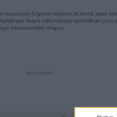
Η επιχείρηση διήρκεσε περίπου 30 λεπτά, αφού τε
πρόβλημα. Μικρή καθυστέρηση προκλήθηκε μόνο σε
έχει αποκατασταθεί πλήρως.