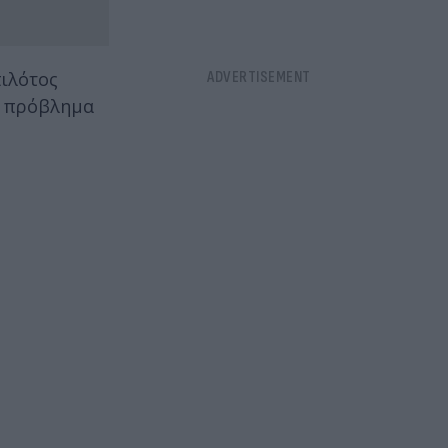
πιλότος
ι πρόβλημα