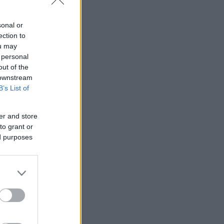
sonal or
ection to
ou may
 personal
out of the
 downstream
B’s List of
er and store
to grant or
ed purposes