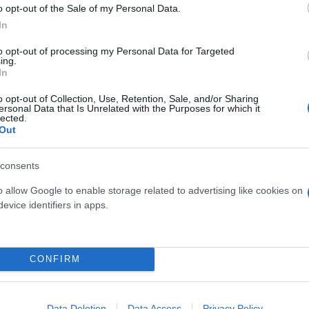
o opt-out of the Sale of my Personal Data.
In
to opt-out of processing my Personal Data for Targeted
ing.
In
δόξα, υπήρξε ένας
έπρεπε να δώσει μια
Και οι μαϊμούδες έχουν κατ
o opt-out of Collection, Use, Retention, Sale, and/or Sharing
για τον γιο του
ersonal Data that Is Unrelated with the Purposes for which it
επιστήμονες ρίχνουν φως
lected.
"φιλίες" μεταξύ διαφορε
Out
consents
o allow Google to enable storage related to advertising like cookies on
evice identifiers in apps.
CONFIRM
Data Deletion
Data Access
Privacy Policy