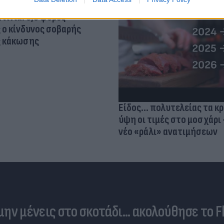
τίνια: 3,5 φορές
 ο κίνδυνος σοβαρής
ς κάκωσης
Είδος... πολυτελείας τα κ
ύψη οι τιμές στο μοσχάρι 
νέο «ράλι» ανατιμήσεων
 μην μένεις στο σκοτάδι... ακολούθησε το F