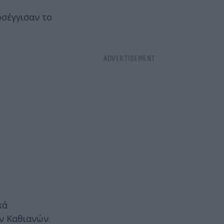
σέγγισαν το
κά
ν Καθιανών.