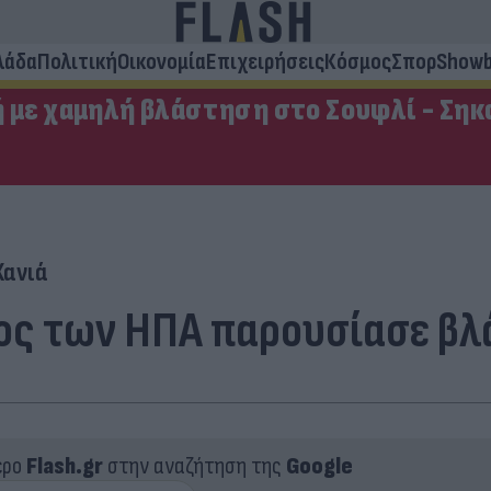
λάδα
Πολιτική
Οικονομία
Επιχειρήσεις
Κόσμος
Σπορ
Showb
ή με χαμηλή βλάστηση στο Σουφλί - Σηκ
Χανιά
ος των ΗΠΑ παρουσίασε βλ
ερο
Flash.gr
στην αναζήτηση της
Google