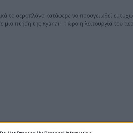
λικά το αεροπλάνο κατάφερε να προσγειωθεί ευτυχώ
 μια πτήση της Ryanair. Τώρα η λειτουργία του α