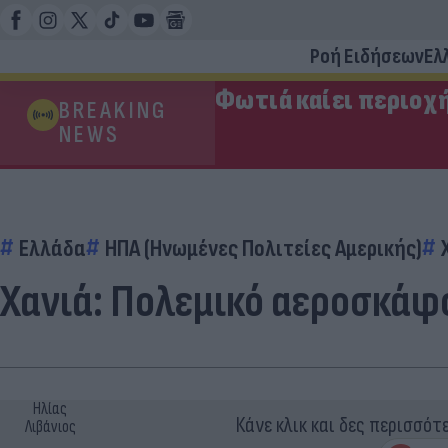
Ροή Ειδήσεων
Ελ
Φωτιά καίει περιοχ
BREAKING
NEWS
Ελλάδα
ΗΠΑ (Ηνωμένες Πολιτείες Αμερικής)
Χανιά: Πολεμικό αεροσκάφ
Ηλίας
Κάνε κλικ και δες περισσότ
Λιβάνιος