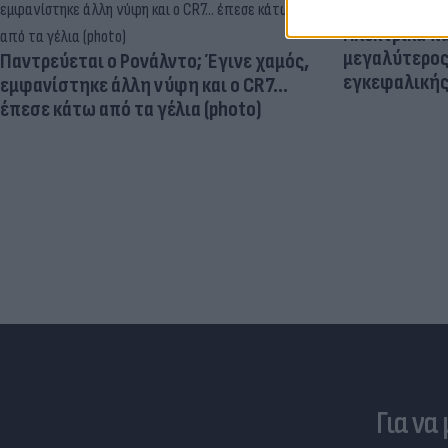
Ηλεκτρικά πα
μεγαλύτερος
Παντρεύεται ο Ρονάλντο; Έγινε χαμός,
εγκεφαλική
εμφανίστηκε άλλη νύφη και ο CR7…
έπεσε κάτω από τα γέλια (photo)
Για να