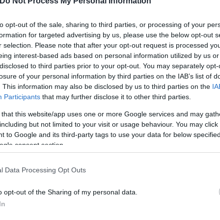
ερο
Flash.gr
στην αναζήτηση της
Google
Do Not Process My Personal Information
to opt-out of the sale, sharing to third parties, or processing of your per
formation for targeted advertising by us, please use the below opt-out s
r selection. Please note that after your opt-out request is processed y
eing interest-based ads based on personal information utilized by us or
disclosed to third parties prior to your opt-out. You may separately opt-
losure of your personal information by third parties on the IAB’s list of
. This information may also be disclosed by us to third parties on the
IA
Participants
that may further disclose it to other third parties.
 that this website/app uses one or more Google services and may gath
including but not limited to your visit or usage behaviour. You may click 
 to Google and its third-party tags to use your data for below specifi
ίες Αμερικής)
Χανιά
ogle consent section.
l Data Processing Opt Outs
o opt-out of the Sharing of my personal data.
In