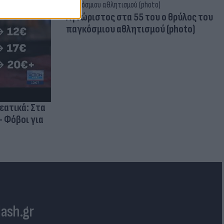
Aγνώριστος στα 55 του ο θρύλος του
παγκόσμιου αθλητισμού (photo)
ρεατικά: Στα
- Φόβοι για
lash.gr