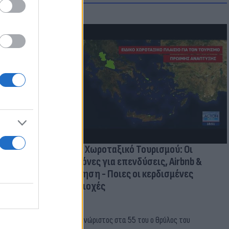
οικίδια! Οι
 στις
τικών ειδών
Νέο Χωροταξικό Τουρισμού: Οι
κανόνες για επενδύσεις, Airbnb &
δόμηση - Ποιες οι κερδισμένες
περιοχές