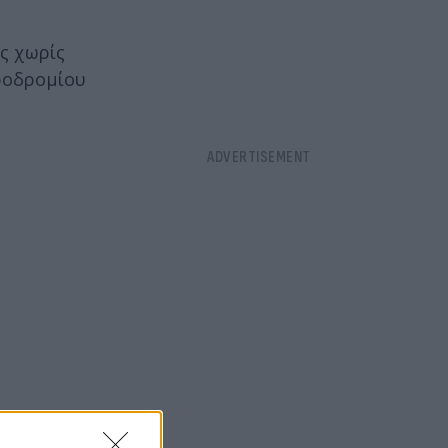
ς χωρίς
εροδρομίου