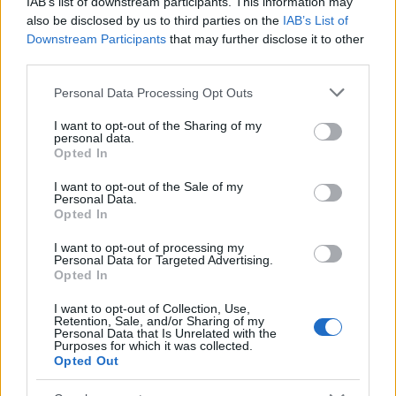
IAB’s list of downstream participants. This information may
και λίγες ώρες αργότερα έπεσε θύμα βιασμού από
also be disclosed by us to third parties on the
IAB’s List of
Downstream Participants
that may further disclose it to other
τον 27χρονο.
third parties.
Please note that this website/app uses one or more Google
Personal Data Processing Opt Outs
services and may gather and store information including but
not limited to your visit or usage behaviour. You may click to
I want to opt-out of the Sharing of my
personal data.
grant or deny consent to Google and its third-party tags to
Opted In
use your data for below specified purposes in below Google
consent section.
I want to opt-out of the Sale of my
Personal Data.
Opted In
I want to opt-out of processing my
Personal Data for Targeted Advertising.
Opted In
I want to opt-out of Collection, Use,
Retention, Sale, and/or Sharing of my
Personal Data that Is Unrelated with the
Purposes for which it was collected.
Opted Out