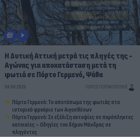
Η Δυτική Αττική μετρά τις πληγές της -
Αγώνας για αποκατάσταση μετά τη
φωτιά σε Πόρτο Γερμενό, Ψάθα
08.08.2026
ΓΙΏΡΓΟΣ ΓΕΩΡΓΑΚΌΠΟΥΛΟΣ
Πόρτο Γερμενό: Το αποτύπωμα της φωτιάς στο
ιστορικό φρούριο των Αιγοσθένων
Πόρτο Γερμενό: Σε εξέλιξη αυτοψίες σε πυρόπληκτες
κατοικίες – Οδηγίες του δήμου Μάνδρας σε
πληγέντες