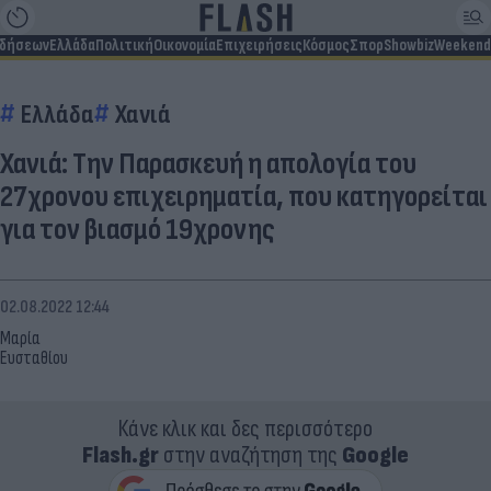
ιδήσεων
Ελλάδα
Πολιτική
Οικονομία
Επιχειρήσεις
Κόσμος
Σπορ
Showbiz
Weekend
Ελλάδα
Χανιά
Χανιά: Την Παρασκευή η απολογία του
27χρονου επιχειρηματία, που κατηγορείται
για τον βιασμό 19χρονης
02.08.2022 12:44
Μαρία
Ευσταθίου
Κάνε κλικ και δες περισσότερο
Flash.gr
στην αναζήτηση της
Google