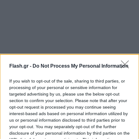
Flash.gr -
Do Not Process My Personal Information
If you wish to opt-out of the sale, sharing to third parties, or
Ο 27χρονος συνελήφθη το μεσημέρι της Δευτέρας
processing of your personal or sensitive information for
από τις αρχές, μετά από καταγγελία που έκανε η
targeted advertising by us, please use the below opt-out
section to confirm your selection. Please note that after your
19χρονη.
opt-out request is processed you may continue seeing
interest-based ads based on personal information utilized by
us or personal information disclosed to third parties prior to
Η νεαρή κοπέλα, σύμφωνα με όσα κατήγγειλε,
your opt-out. You may separately opt-out of the further
βρισκόταν το απόγευμα της Κυριακής στο
disclosure of your personal information by third parties on the
παραλιακό μπαρ και διασκέδαζε με την παρέα της