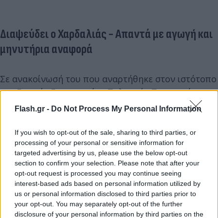
Διαψεύδει ο Χαρδαλιάς - Απαντά με αγωγή και
μηνυτήρια αναφορά
Σε ανακοίνωσή του που αναρτήθηκε στον ιστότοπο
της Γενικής Γραμματείας Πολιτικής Προστασίας
ο
υφυπουργός διαψεύδει τις καταγγελίες
και
Flash.gr -
Do Not Process My Personal Information
επισημαίνει:
If you wish to opt-out of the sale, sharing to third parties, or
processing of your personal or sensitive information for
«
Πρόκειται για συκοφαντικό δημοσίευμα, το
targeted advertising by us, please use the below opt-out
οποίο με μεθοδευμένο τρόπο κατασκευάζει
section to confirm your selection. Please note that after your
αθλιότητες εις βάρος μου προσωπικά και με
opt-out request is processed you may continue seeing
interest-based ads based on personal information utilized by
εμπλέκει σε ενέργειες για τις οποίες ουδεμία
us or personal information disclosed to third parties prior to
γνώση είχα ή έχω, τόσο εγώ όσο και οι
your opt-out. You may separately opt-out of the further
συνεργάτες μου στην Πολιτική Προστασία
. Ως
disclosure of your personal information by third parties on the