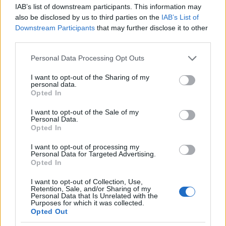
εκ τούτου, άμεσα καταθέτω αφενός μεν αγωγή για
IAB’s list of downstream participants. This information may
also be disclosed by us to third parties on the
IAB’s List of
τα όσα ψευδώς αναφέρονται για εμένα σε αυτό,
Downstream Participants
that may further disclose it to other
αφετέρου δε μηνυτήρια αναφορά στις αρμόδιες
third parties.
εισαγγελικές αρχές προς άμεση διερεύνηση των
Please note that this website/app uses one or more Google
Personal Data Processing Opt Outs
καταγγελλομένων, ώστε η υπογράφουσα
services and may gather and store information including but
δημοσιογράφος και η σύνταξη της εφημερίδας να
not limited to your visit or usage behaviour. You may click to
I want to opt-out of the Sharing of my
personal data.
grant or deny consent to Google and its third-party tags to
προσκομίσουν τα στοιχεία που διατείνονται ότι
Opted In
use your data for below specified purposes in below Google
έχουν και να διερευνηθούν και να αποδοθούν
consent section.
I want to opt-out of the Sale of my
τυχόν ευθύνες άλλων εμπλεκόμενων προσώπων.
Personal Data.
Opted In
Ως προς την ουσία του ζητήματος, επισημαίνω ότι
I want to opt-out of processing my
Personal Data for Targeted Advertising.
ουδέποτε ενημερώθηκα προσωπικά ή
Opted In
ενημερώθηκαν οι αρμόδιες υπηρεσίες της
I want to opt-out of Collection, Use,
Πολιτικής Προστασίας, της Πυροσβεστικής
Retention, Sale, and/or Sharing of my
Personal Data that Is Unrelated with the
υπηρεσίας και του ΕΚΑΒ
για περιστατικό άφιξης
Purposes for which it was collected.
Opted Out
τεσσάρων ατόμων – συνοδών της ομάδας μπάσκετ