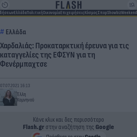
ιδήσεων
Ελλάδα
Πολιτική
Οικονομία
Επιχειρήσεις
Κόσμος
Σπορ
Showbiz
Weekend
Ελλάδα
Χαρδαλιάς: Προκαταρκτική έρευνα για τις
καταγγελίες της ΕΦΣΥΝ για τη
Φενέρμπαχτσε
07.07.2021 16:13
Έλλη
Κομνηνού
Κάνε κλικ και δες περισσότερο
Flash.gr
στην αναζήτηση της
Google