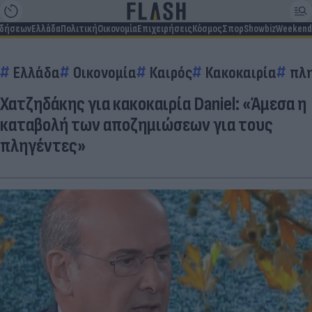
ιδήσεων
Ελλάδα
Πολιτική
Οικονομία
Επιχειρήσεις
Κόσμος
Σπορ
Showbiz
Weekend
Ελλάδα
Οικονομία
Καιρός
Κακοκαιρία
πλ
Χατζηδάκης για κακοκαιρία Daniel: «Άμεσα η
καταβολή των αποζημιώσεων για τους
πληγέντες»