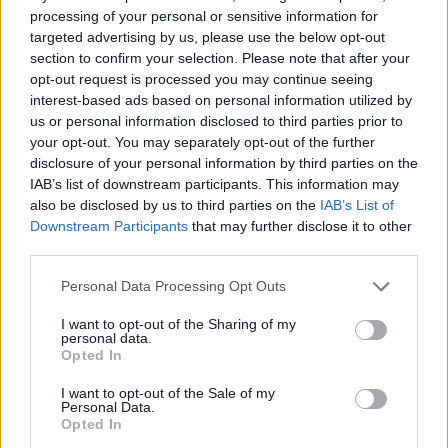
processing of your personal or sensitive information for
targeted advertising by us, please use the below opt-out
section to confirm your selection. Please note that after your
opt-out request is processed you may continue seeing
interest-based ads based on personal information utilized by
us or personal information disclosed to third parties prior to
your opt-out. You may separately opt-out of the further
disclosure of your personal information by third parties on the
Προέχει η δημοσιονομική σταθερότητα
IAB’s list of downstream participants. This information may
also be disclosed by us to third parties on the
IAB’s List of
Ενόψει ΔΕΘ, ο κ. Χατζηδάκης προετοίμασε για
Downstream Participants
that may further disclose it to other
third parties.
μικρό «καλάθι» παροχών.
Please note that this website/app uses one or more Google
Personal Data Processing Opt Outs
services and may gather and store information including but
«Είχαμε πει πως δεν είναι τόσο μεγάλη η
not limited to your visit or usage behaviour. You may click to
I want to opt-out of the Sharing of my
υπεραπόδοση των εσόδων όσο παρουσιάζεται και
personal data.
grant or deny consent to Google and its third-party tags to
Opted In
πρέπει να κρατάμε σταθερό τιμόνι και να δίνουμε
use your data for below specified purposes in below Google
consent section.
αυτά που έχουμε και όχι αυτά που δεν έχουμε.
I want to opt-out of the Sale of my
Personal Data.
Μετά τις εκλογές ψηφίσαμε το 50% των
Opted In
δεσμεύσεων σε επίπεδο 4ετίας του οικονομικού