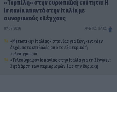
«Τορπίλη» στην ευρωπαϊκή ενότητα: Η
Ισπανία απαντά στην Ιταλία με
συνοριακούς ελέγχους
07.08.2026
ΧΡΉΣΤΟΣ ΤΈΛΙΟΣ
«Μετωπική» Ιταλίας-Ισπανίας για Σένγκεν: «Δεν
δεχόμαστε επιβολές από το εξωτερικό ή
τελεσίγραφα»
«Τελεσίγραφο» Ισπανίας στην Ιταλία για τη Σένγκεν:
Ζητά άρση των περιορισμών έως την Κυριακή