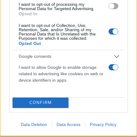
I want to opt-out of processing my
μας προγράμματος.Τοποθετήσεις θα κάνει ο
Personal Data for Targeted Advertising.
Opted In
πρωθυπουργός. Παρακολουθούμε τις εξελίξεις σε
όλα τα επίπεδα. Χθες βγήκαν τα στοιχεία για το 2ο
I want to opt-out of Collection, Use,
Retention, Sale, and/or Sharing of my
τρίμηνο του 2023 σε Ελλάδα και Ευρώπη. Στο 1ο
Personal Data that Is Unrelated with the
Purposes for which it was collected.
μισό του χρόνου έχουμε τον 2ο υψηλότερο ρυθμό
Opted Out
ανάπτυξης σε όλη την ΕΕ, μας περνάει μόνο η
Ιρλανδία. Οι μισθοί σε σχέση με πέρσι σύμφωνα με
Google consents
τα στοιχεία ανέβηκαν κατά 7,1%», σχολίασε ο κ.
I want to allow Google to enable storage
Χατζηδάκης.
related to advertising like cookies on web or
device identifiers in apps.
CONFIRM
Data Deletion
Data Access
Privacy Policy