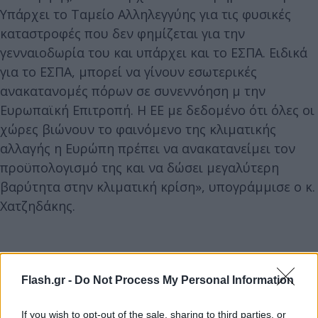
Υπάρχει το Ταμείο Αλληλεγγύης για τις φυσικές
καταστροφές που δεν φημίζεται για την
γενναιοδωρία του και υπάρχει και το ΕΣΠΑ. Ειδικά
για το ΕΣΠΑ, μπορεί να γίνουν εσωτερικές
ανακατανομές πόρων σε συνεννόηση μ την
Ευρωπαϊκή Επιτροπή. Η ΕΕ με δεδομένο ότι όλες οι
χώρες βιώνουν το φαινόμενο της κλιματικής
αλλαγής η Ευρώπη πρέπει να ανακατανείμει τον
προϋπολογισμό της και να δώσει μεγαλύτερη
βαρύτητα στην κλιματική κρίση», υπογράμμισε ο κ.
Χατζηδάκης.
Flash.gr -
Do Not Process My Personal Information
If you wish to opt-out of the sale, sharing to third parties, or