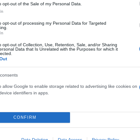
o opt-out of the Sale of my Personal Data.
In
to opt-out of processing my Personal Data for Targeted
ing.
In
o opt-out of Collection, Use, Retention, Sale, and/or Sharing
ersonal Data that Is Unrelated with the Purposes for which it
lected.
Out
ως τα επιμελητήρια της χώρας, θα συνεχίσουν να σ
το καθήκον που μας επιβάλει ο θεσμικός μας ρόλος 
consents
o allow Google to enable storage related to advertising like cookies on
evice identifiers in apps.
ερο
Flash.gr
στην αναζήτηση της
Google
CONFIRM
Data Deletion
Data Access
Privacy Policy