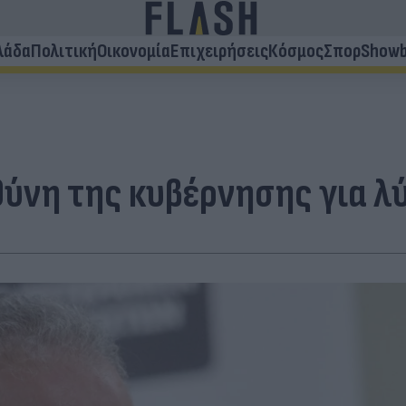
λάδα
Πολιτική
Οικονομία
Επιχειρήσεις
Κόσμος
Σπορ
Showb
ύνη της κυβέρνησης για λύ