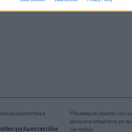
osition για Κωνσταντέλια