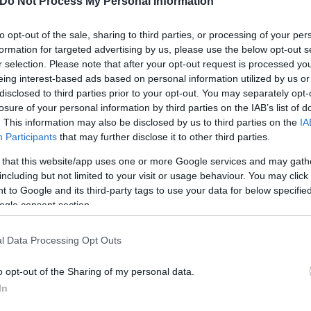
Do Not Process My Personal Information
to opt-out of the sale, sharing to third parties, or processing of your per
formation for targeted advertising by us, please use the below opt-out s
η γιατί κάθε δράση της, πρωτοβουλία ή μεταρρύθμι
r selection. Please note that after your opt-out request is processed y
απόλυτη ανάγκη μία νέα πορεία με αναπτυξιακό πρό
eing interest-based ads based on personal information utilized by us or
disclosed to third parties prior to your opt-out. You may separately opt-
υνθηκών στη λειτουργία της αγοράς.
losure of your personal information by third parties on the IAB’s list of
. This information may also be disclosed by us to third parties on the
IA
Participants
that may further disclose it to other third parties.
 στην προσπάθεια αντιμετώπισης προβλημάτων όπως 
 αγορά. Από σήμερα κιόλας η νέα κυβέρνηση έχει τ
 that this website/app uses one or more Google services and may gath
including but not limited to your visit or usage behaviour. You may click 
 προκειμένου να στηρίξει την κοινωνία, τις επιχειρ
 to Google and its third-party tags to use your data for below specifi
γκαίες μεταρρυθμίσεις για την καλύτερη λειτουργία
ogle consent section.
l Data Processing Opt Outs
o opt-out of the Sharing of my personal data.
In