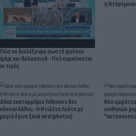
η Ντόρτμουν
Πώς να διαλέξουμε σωστά φρέσκο
ψάρι και θαλασσινά - Πού κυμαίνονται
οι τιμές
Δέκα εκατομμύρια followers δεν
Νέο εμφύτευμ
κάνουν λάθος- Η Ντιλέτα Λεότα με
ωοθηκών χορ
μαγιό έγινε ξανά viral (photos)
"κατασκοπεύ