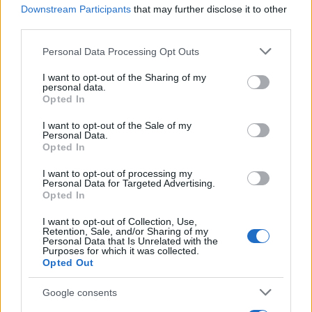
Downstream Participants
that may further disclose it to other
Προετοιμασία
third parties.
Καθάρισε και λιμάρισε τα νύχια σε φυσικό
Please note that this website/app uses one or more Google
Personal Data Processing Opt Outs
σχήμα almond ή soft square.
services and may gather and store information including but
not limited to your visit or usage behaviour. You may click to
I want to opt-out of the Sharing of my
Ωρίμασε τα πετσάκια με λάδι και απώθησέ
personal data.
grant or deny consent to Google and its third-party tags to
Opted In
τα ελαφρά.
use your data for below specified purposes in below Google
consent section.
I want to opt-out of the Sale of my
Personal Data.
Βάση
Opted In
Εφάρμοσε ένα στρώμα base coat για
I want to opt-out of processing my
Personal Data for Targeted Advertising.
προστασία.
Opted In
Δύο στρώσεις nude/μπεζ βερνίκι, αφήνοντας
I want to opt-out of Collection, Use,
να στεγνώσει καλά μεταξύ τους.
Retention, Sale, and/or Sharing of my
Personal Data that Is Unrelated with the
Purposes for which it was collected.
Opted Out
Ακμές
Χρησιμοποίησε ειδικό λεπτό πινέλο
Google consents
(striping brush) και χρυσό/χάλκινο βερνίκι.