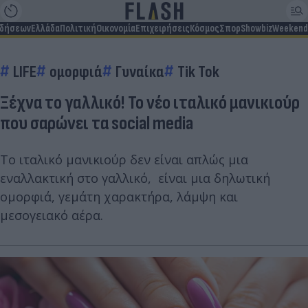
ιδήσεων
Ελλάδα
Πολιτική
Οικονομία
Επιχειρήσεις
Κόσμος
Σπορ
Showbiz
Weekend
LIFE
ομορφιά
Γυναίκα
Tik Tok
Ξέχνα το γαλλικό! Το νέο ιταλικό μανικιούρ
που σαρώνει τα social media
Το ιταλικό μανικιούρ δεν είναι απλώς μια
εναλλακτική στο γαλλικό, είναι μια δηλωτική
ομορφιά, γεμάτη χαρακτήρα, λάμψη και
μεσογειακό αέρα.