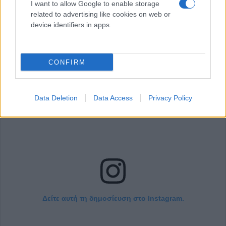
I want to allow Google to enable storage
related to advertising like cookies on web or
Σχεδίασε μια λεπτή καμπύλη στο ελεύθερο
device identifiers in apps.
άκρο κάθε νυχιού.
CONFIRM
Data Deletion
Data Access
Privacy Policy
Δείτε αυτή τη δημοσίευση στο Instagram.