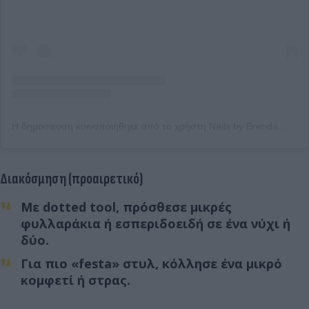
Η δημοσίευση κοινοποιήθηκε από το χρήστη Nails by Brenda💅🏼 (@nails_bybrenda26)
Διακόσμηση (προαιρετικό)
Με dotted tool, πρόσθεσε μικρές
φυλλαράκια ή εσπεριδοειδή σε ένα νύχι ή
δύο.
Για πιο «festa» στυλ, κόλλησε ένα μικρό
κομφετί ή στρας.