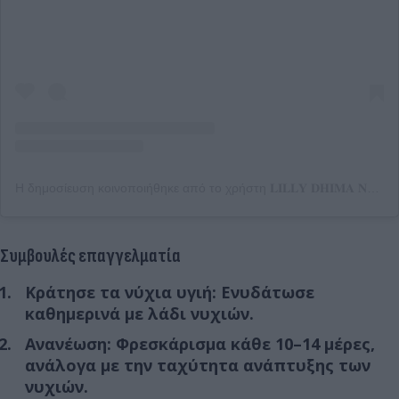
Η δημοσίευση κοινοποιήθηκε από το χρήστη 𝐋𝐈𝐋𝐋𝐘 𝐃𝐇𝐈𝐌𝐀 𝐍𝐀𝐈𝐋 𝐒𝐓𝐔𝐃𝐈𝐎 (@lillydhima.nailstudio)
Συμβουλές επαγγελματία
Κράτησε τα νύχια υγιή: Ενυδάτωσε
καθημερινά με λάδι νυχιών.
Ανανέωση: Φρεσκάρισμα κάθε 10–14 μέρες,
ανάλογα με την ταχύτητα ανάπτυξης των
νυχιών.