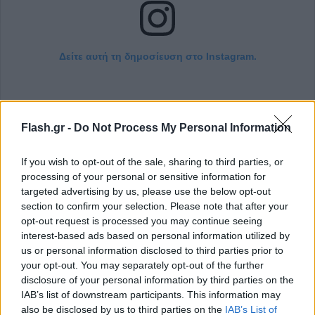
Δείτε αυτή τη δημοσίευση στο Instagram.
Flash.gr -
Do Not Process My Personal Information
If you wish to opt-out of the sale, sharing to third parties, or
processing of your personal or sensitive information for
targeted advertising by us, please use the below opt-out
section to confirm your selection. Please note that after your
opt-out request is processed you may continue seeing
Η δημοσίευση κοινοποιήθηκε από το χρήστη Zola Ganzorigt (@nailsbyzola)
interest-based ads based on personal information utilized by
us or personal information disclosed to third parties prior to
your opt-out. You may separately opt-out of the further
Βήμα-βήμα οδηγός για ιταλικό μανικιούρ στο
disclosure of your personal information by third parties on the
IAB’s list of downstream participants. This information may
σπίτι
also be disclosed by us to third parties on the
IAB’s List of