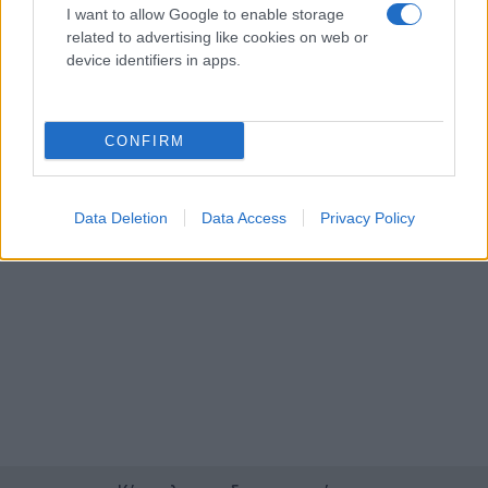
I want to allow Google to enable storage
τηλεθεατές, έφτασε σε σημείο που δεν μπόρεσε να
related to advertising like cookies on web or
διατηρήσει την ψυχραιμία της, απέναντι στην
device identifiers in apps.
παρουσιάστρια και τους συνεργάτες της, έτσι
ξέσπασε με οργή εναντίον τους.
CONFIRM
Data Deletion
Data Access
Privacy Policy