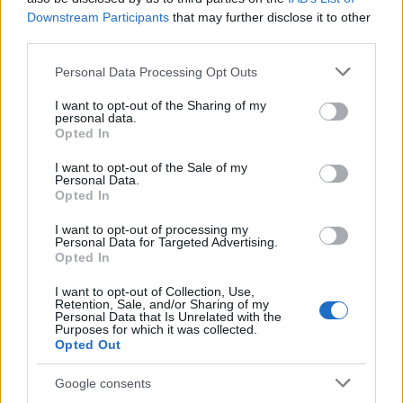
Downstream Participants
that may further disclose it to other
third parties.
Please note that this website/app uses one or more Google
Personal Data Processing Opt Outs
services and may gather and store information including but
not limited to your visit or usage behaviour. You may click to
I want to opt-out of the Sharing of my
personal data.
grant or deny consent to Google and its third-party tags to
Opted In
use your data for below specified purposes in below Google
consent section.
I want to opt-out of the Sale of my
Personal Data.
Opted In
I want to opt-out of processing my
Personal Data for Targeted Advertising.
Opted In
Οι εντάσεις συνεχίζονται σχεδόν καθημερινά στην
I want to opt-out of Collection, Use,
Retention, Sale, and/or Sharing of my
πρωινή εκπομπή του Alpha.
Personal Data that Is Unrelated with the
Purposes for which it was collected.
Opted Out
Αυτή τη φορά η Κατερίνα Παπακωστοπούλου της
Google consents
οποίας ο εκνευρισμός είναι εμφανής στους