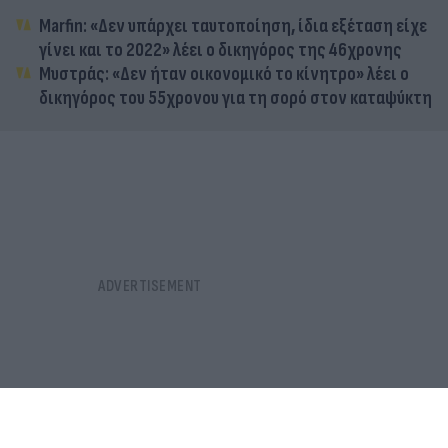
Marfin: «Δεν υπάρχει ταυτοποίηση, ίδια εξέταση είχε
γίνει και το 2022» λέει ο δικηγόρος της 46χρονης
Μυστράς: «Δεν ήταν οικονομικό το κίνητρο» λέει ο
δικηγόρος του 55χρονου για τη σορό στον καταψύκτη