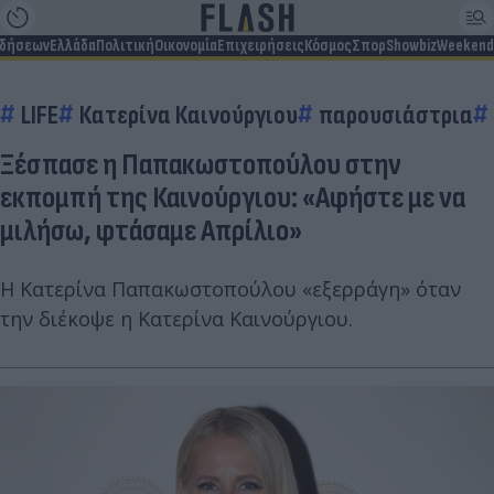
ιδήσεων
Ελλάδα
Πολιτική
Οικονομία
Επιχειρήσεις
Κόσμος
Σπορ
Showbiz
Weekend
LIFE
Κατερίνα Καινούργιου
παρουσιάστρια
Ξέσπασε η Παπακωστοπούλου στην
εκπομπή της Καινούργιου: «Αφήστε με να
μιλήσω, φτάσαμε Απρίλιο»
Η Κατερίνα Παπακωστοπούλου «εξερράγη» όταν
την διέκοψε η Κατερίνα Καινούργιου.