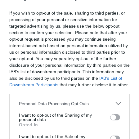
If you wish to opt-out of the sale, sharing to third parties, or
processing of your personal or sensitive information for
targeted advertising by us, please use the below opt-out
section to confirm your selection. Please note that after your
opt-out request is processed you may continue seeing
interest-based ads based on personal information utilized by
us or personal information disclosed to third parties prior to
your opt-out. You may separately opt-out of the further
disclosure of your personal information by third parties on the
IAB’s list of downstream participants. This information may
also be disclosed by us to third parties on the
IAB’s List of
Downstream Participants
that may further disclose it to other
Στον εισαγγελέα ο πιλότος του ελικόπτερου που
third parties.
«πάρκαρε» στο Σαρακήνικο για βουτιές
Please note that this website/app uses one or more Google
Personal Data Processing Opt Outs
10.08.2026
services and may gather and store information including but
not limited to your visit or usage behaviour. You may click to
I want to opt-out of the Sharing of my
personal data.
grant or deny consent to Google and its third-party tags to
Opted In
use your data for below specified purposes in below Google
consent section.
I want to opt-out of the Sale of my