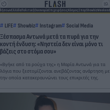
ιδήσεων
Ελλάδα
Πολιτική
Οικονομία
Επιχειρήσεις
Κόσμος
Σπορ
Showbiz
Weekend
LIFE
Showbiz
Instagram
Social Media
Ξέσπασμα Αντωνά μετά τα πυρά για την
κοντή ένδυση: «Νηστεία δεν είναι μόνο τι
βάζεις στο στόμα σου»
«Βγήκε από τα ρούχα της» η Μαρία Αντωνά για τα
λόγια που ξεστομίζονται ανεβάζοντας ανάρτηση με
την οποία κατακεραυνώνει τους επικριτές της.