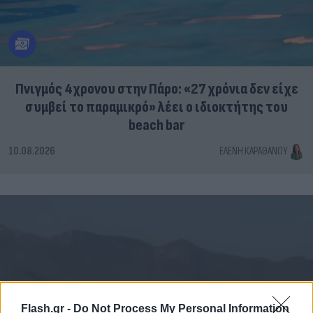
Πνιγμός 4χρονου στην Πάρο: «27 χρόνια δεν είχε
συμβεί το παραμικρό» λέει ο ιδιοκτήτης του
beach bar
10.08.2026
ΕΛΈΝΗ ΚΑΡΑΘΆΝΟΥ
Flash.gr -
Do Not Process My Personal Information