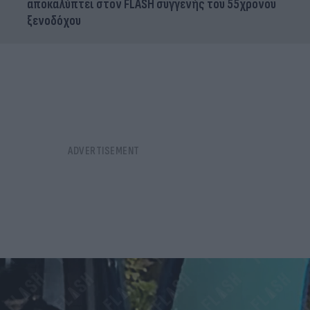
αποκαλύπτει στον FLASH συγγενής του 55χρονου
ξενοδόχου