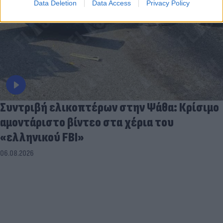
Data Deletion
Data Access
Privacy Policy
Συντριβή ελικοπτέρων στην Ψάθα: Κρίσιμο
αμοντάριστο βίντεο στα χέρια του
«ελληνικού FBI»
06.08.2026