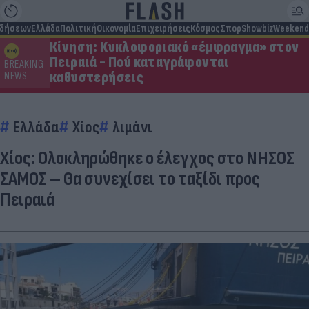
ιδήσεων
Ελλάδα
Πολιτική
Οικονομία
Επιχειρήσεις
Κόσμος
Σπορ
Showbiz
Weekend
Κίνηση: Κυκλοφοριακό «έμφραγμα» στον
Πειραιά - Πού καταγράφονται
BREAKING
καθυστερήσεις
NEWS
Ελλάδα
Χίος
λιμάνι
Χίος: Ολοκληρώθηκε ο έλεγχος στο ΝΗΣΟΣ
ΣΑΜΟΣ – Θα συνεχίσει το ταξίδι προς
Πειραιά