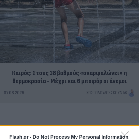
Καιρός: Στους 38 βαθμούς «σκαρφαλώνει» η
θερμοκρασία - Μέχρι και 6 μποφόρ οι άνεμοι
07.08.2026
ΧΡΙΣΤΌΔΟΥΛΟΣ ΣΚΟΎΝΤΑΣ
Flash.gr -
Do Not Process My Personal Information