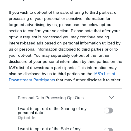
If you wish to opt-out of the sale, sharing to third parties, or
processing of your personal or sensitive information for
targeted advertising by us, please use the below opt-out
section to confirm your selection. Please note that after your
opt-out request is processed you may continue seeing
interest-based ads based on personal information utilized by
us or personal information disclosed to third parties prior to
your opt-out. You may separately opt-out of the further
disclosure of your personal information by third parties on the
IAB’s list of downstream participants. This information may
also be disclosed by us to third parties on the
IAB’s List of
Downstream Participants
that may further disclose it to other
third parties.
Please note that this website/app uses one or more Google
Personal Data Processing Opt Outs
services and may gather and store information including but
not limited to your visit or usage behaviour. You may click to
I want to opt-out of the Sharing of my
personal data.
grant or deny consent to Google and its third-party tags to
Opted In
use your data for below specified purposes in below Google
consent section.
I want to opt-out of the Sale of my