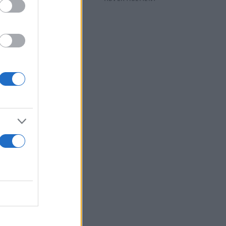
 όρο σε
9%),
e Hellas
0,94%),
, Jumbo