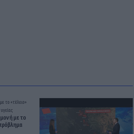
μμονή με το
 πρόβλημα