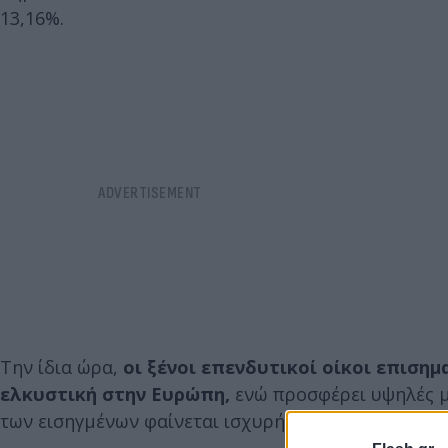
13,16%.
Την ίδια ώρα,
οι ξένοι επενδυτικοί οίκοι επισημ
ελκυστική στην Ευρώπη,
ενώ προσφέρει υψηλές μ
των εισηγμένων φαίνεται ισχυρή, σύμφωνα με τις ε