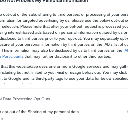
Do Not Process My Personal Information
την JP Morgan, ο δείκτης τιμής προς κέρδη θα είνα
to opt-out of the sale, sharing to third parties, or processing of your per
ν μετοχών θα κυμανθεί στις 17 φορές, καθιστώντας
formation for targeted advertising by us, please use the below opt-out s
ρά από τη δεύτερη χώρα που είναι η Ιταλία, με δεί
r selection. Please note that after your opt-out request is processed y
eing interest-based ads based on personal information utilized by us or
disclosed to third parties prior to your opt-out. You may separately opt-
losure of your personal information by third parties on the IAB’s list of
. This information may also be disclosed by us to third parties on the
IA
νων 12 μηνών είναι πολύ υψηλότερη, στο 2,8% έναν
Participants
that may further disclose it to other third parties.
 that this website/app uses one or more Google services and may gath
including but not limited to your visit or usage behaviour. You may click 
ών, για την Citigroup ο εκτιμώμενος δείκτης P/Ε στ
 to Google and its third-party tags to use your data for below specifi
το 2022 στο 9,7.
ogle consent section.
l Data Processing Opt Outs
εί στο 20,6 το 2022, ενώ στην Ευρώπη από 15,6 φέτ
o opt-out of the Sharing of my personal data.
In