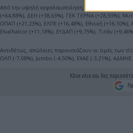
Από την υψηλή κεφαλαιοποίηση, από τις αρχές του
(+64,88%), ΔEH (+38,63%), ΓΕΚ ΤΕΡΝΑ (+28,93%), Μυτι
ΟΠΑΠ (+21,23%), ΕΛΠΕ (+16,48%), Εθνική (+16,10%), 
Elvalhalcor (+11,18%), ΕΥΔΑΠ (+9,75%), Τιτάν (+9,46
Αντιθέτως, απώλειες παρουσιάζουν οι τιμές των τίτλ
ΟΛΠ (-7,08%), Jumbo (-4,50%), ΕΧΑΕ (-3,21%), ΑΔΜΗΕ 
Κάνε κλικ και δες περισσότ