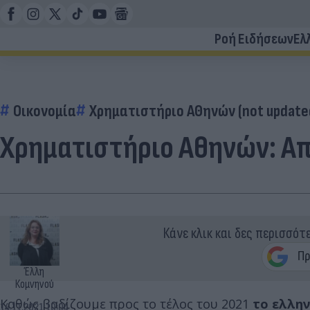
Ροή Ειδήσεων
Ελ
Οικονομία
Χρηματιστήριο ΑΘηνών (not update
Χρηματιστήριο Αθηνών: Απ
Κάνε κλικ και δες περισσότ
Έλλη
Κομνηνού
Καθώς βαδίζουμε προς το τέλος του 2021
το ελλην
14.11.2021 10:04