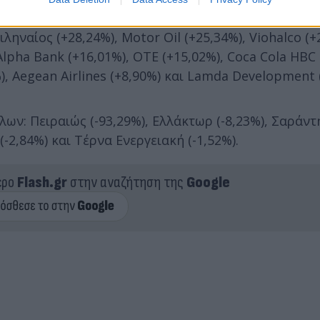
 2021, κέρδη αποκομίζουν οι τιμές των μετοχών:Eu
ληναίος (+28,24%), Motor Oil (+25,34%), Viohalco (+
Alpha Bank (+16,01%), ΟΤΕ (+15,02%), Coca Cola HBC 
%), Aegean Airlines (+8,90%) και Lamda Development 
ων: Πειραιώς (-93,29%), Ελλάκτωρ (-8,23%), Σαράντη
(-2,84%) και Τέρνα Ενεργειακή (-1,52%).
ερο
Flash.gr
στην αναζήτηση της
Google