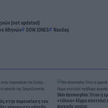
νών (not updated)
ου Αθηνών
DOW JONES
Nasdaq
Skin dysmorphia: Όταν η ε
«τέλειο» δέρμα αποτελεί
ός στην παρουσίαση του
ψυχικής υγείας
άδες κόσμου στο γήπεδο