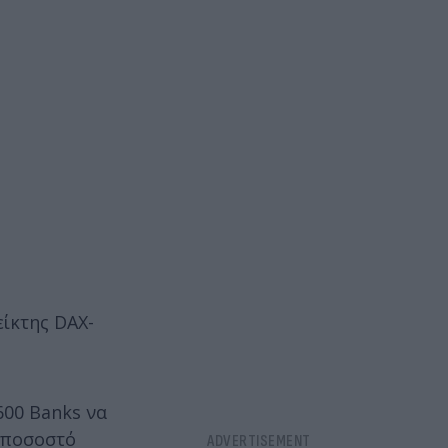
είκτης DAX-
600 Banks να
ε ποσοστό