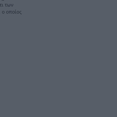
τι των
 o οποίος