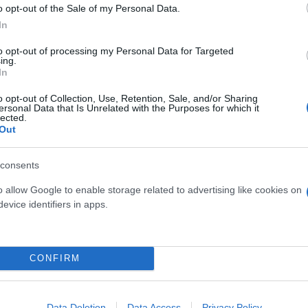
βρίσκεται στα επίπεδα του 3,7%, πάνω από τον μέσο
o opt-out of the Sale of my Personal Data.
1,3% αντιστοίχως.
In
to opt-out of processing my Personal Data for Targeted
ing.
In
o opt-out of Collection, Use, Retention, Sale, and/or Sharing
υ 2021
ersonal Data that Is Unrelated with the Purposes for which it
lected.
Out
αγράφουν οι τιμές των μετοχών:Epsilon Net (+309,1
consents
κά Θράκης (+97,11%), Byte Computer (+94,90%), Spac
o allow Google to enable storage related to advertising like cookies on
0%), Ιντρακάτ (+66,79%) και Cenergy (+65,03%).
evice identifiers in apps.
ς των μετοχών: Πειραιώς (-93,29%), Attica Bank (-7
CONFIRM
23%), Σαράντης (-7,49%), ΟΛΠ (-7,08%), MIG (-5,26%)
Data Deletion
Data Access
Privacy Policy