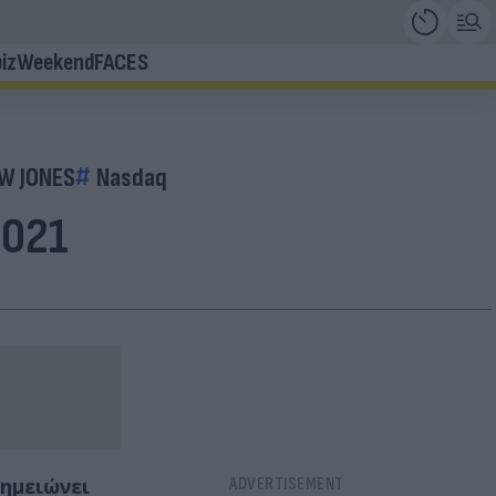
iz
Weekend
FACES
W JONES
Nasdaq
2021
σημειώνει