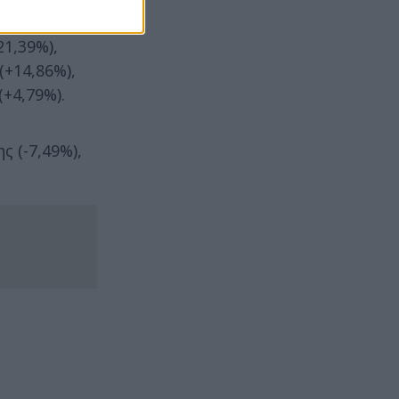
robank
21,39%),
(+14,86%),
(+4,79%).
ς (-7,49%),